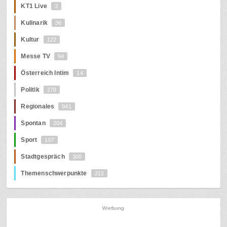
KT1 Live
3
Kulinarik
36
Kultur
122
Messe TV
94
Österreich Intim
14
Politik
278
Regionales
941
Spontan
204
Sport
107
Stadtgespräch
300
Themenschwerpunkte
212
Werbung