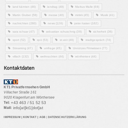
land kärnten
(46)
landtag
(49)
Markus Malle
(68)
Martin Gruber
(58)
messe
(40)
mmkk
(45)
Musik
(41)
nachrichten
(280)
news
(126)
peter kaiser
(162)
sara schaar
(47)
sebastian schuschnig
(38)
sicherheit
(36)
sport
(52)
spö
(53)
st.veit
(49)
stadtgespräch
(74)
Streaming
(47)
umfrage
(45)
Unnützes Filmwissen
(77)
villach
(132)
weihnachten
(44)
wörthersee
(44)
Kontaktdaten
KT1 Privatfernsehen GmbH
Villacher Straße 161
9020 Klagenfurt am Wörthersee
+43 463 / 51 52 53
Tel:
info[at]kt1[dot]at
Mail:
IMPRESSUM
|
KONTAKT
|
AGB
|
DATENSCHUTZERKLÄRUNG