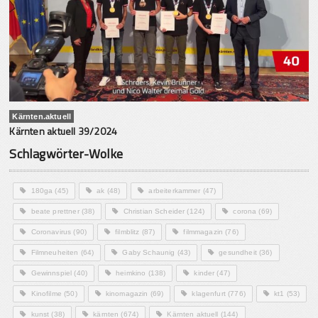
Kärnten.aktuell
Kärnten aktuell 39/2024
Schlagwörter-Wolke
180ga
(45)
ak
(48)
arbeiterkammer
(47)
beate prettner
(38)
Christian Scheider
(124)
corona
(69)
Coronavirus
(90)
filmblitz
(87)
filmmagazin
(76)
Filmneuheiten
(64)
Gaby Schaunig
(43)
gesundheit
(36)
Gewinnspiel
(40)
heimkino
(138)
kinder
(47)
Kinofilme
(50)
kinomagazin
(69)
klagenfurt
(776)
kt1
(53)
kunst
(38)
kärnten
(674)
Kärnten aktuell
(144)