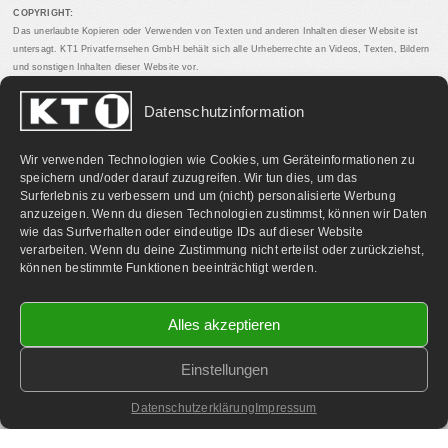
COPYRIGHT:
Das unerlaubte Kopieren oder Verwenden von Texten und anderen Inhalten dieser Website ist
untersagt. KT1 Privatfernsehen GmbH behält sich alle Urheberrechte an Videos, Texten, Bildern
und sonstigen Inhalten dieser Website vor.
Datenschutzinformation
PARTNERLINKS:
Wir verwenden Technologien wie Cookies, um Geräteinformationen zu
speichern und/oder darauf zuzugreifen. Wir tun dies, um das
Surferlebnis zu verbessern und um (nicht) personalisierte Werbung
anzuzeigen. Wenn du diesen Technologien zustimmst, können wir Daten
wie das Surfverhalten oder eindeutige IDs auf dieser Website
verarbeiten. Wenn du deine Zustimmung nicht erteilst oder zurückziehst,
können bestimmte Funktionen beeinträchtigt werden.
Alles akzeptieren
Einstellungen
©
2026 KT1 Privatfernsehen - Alle Rechte vorbehalten.
Homepage & Webbetreuung DF-Media.at
Datenschutzerklärung
Impressum