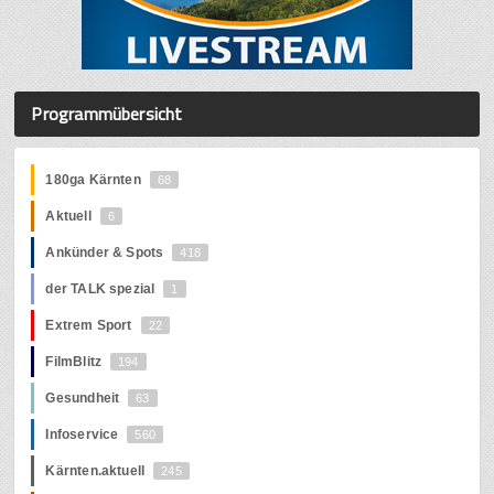
Programmübersicht
180ga Kärnten
68
Aktuell
6
Ankünder & Spots
418
der TALK spezial
1
Extrem Sport
22
FilmBlitz
194
Gesundheit
63
Infoservice
560
Kärnten.aktuell
245