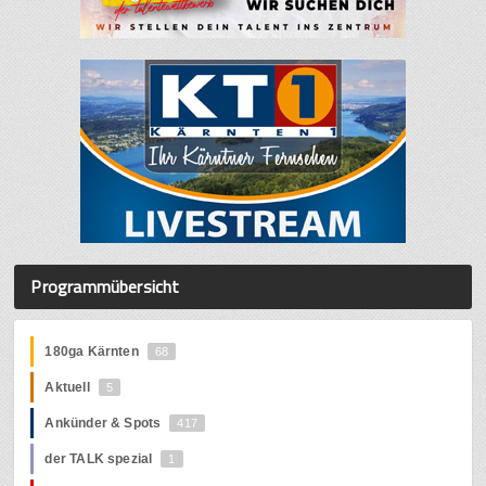
Programmübersicht
180ga Kärnten
68
Aktuell
5
Ankünder & Spots
417
der TALK spezial
1