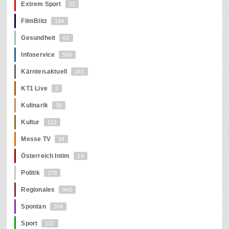
Extrem Sport
22
FilmBlitz
194
Gesundheit
63
Infoservice
560
Kärnten.aktuell
245
KT1 Live
3
Kulinarik
36
Kultur
121
Messe TV
94
Österreich Intim
14
Politik
278
Regionales
940
Spontan
204
Sport
107