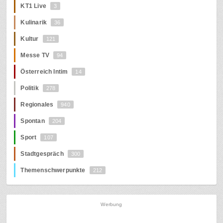
KT1 Live
3
Kulinarik
36
Kultur
121
Messe TV
94
Österreich Intim
14
Politik
278
Regionales
940
Spontan
204
Sport
107
Stadtgespräch
300
Themenschwerpunkte
212
Werbung