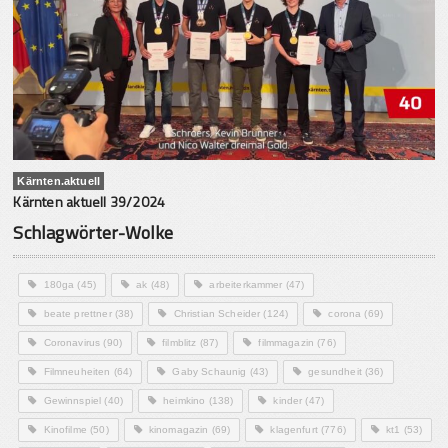
Kärnten.aktuell
Kärnten aktuell 39/2024
Schlagwörter-Wolke
180ga
(45)
ak
(48)
arbeiterkammer
(47)
beate prettner
(38)
Christian Scheider
(124)
corona
(69)
Coronavirus
(90)
filmblitz
(87)
filmmagazin
(76)
Filmneuheiten
(64)
Gaby Schaunig
(43)
gesundheit
(36)
Gewinnspiel
(40)
heimkino
(138)
kinder
(47)
Kinofilme
(50)
kinomagazin
(69)
klagenfurt
(776)
kt1
(53)