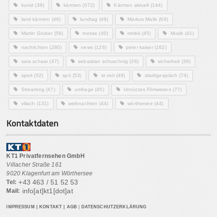
kunst
(38)
kärnten
(672)
Kärnten aktuell
(144)
land kärnten
(46)
landtag
(49)
Markus Malle
(68)
Martin Gruber
(58)
messe
(40)
mmkk
(45)
Musik
(41)
nachrichten
(280)
news
(126)
peter kaiser
(162)
sara schaar
(47)
sebastian schuschnig
(38)
sicherheit
(36)
sport
(52)
spö
(53)
st.veit
(49)
stadtgespräch
(74)
Streaming
(47)
umfrage
(45)
Unnützes Filmwissen
(77)
villach
(131)
weihnachten
(44)
wörthersee
(44)
Kontaktdaten
KT1 Privatfernsehen GmbH
Villacher Straße 161
9020 Klagenfurt am Wörthersee
+43 463 / 51 52 53
Tel:
info[at]kt1[dot]at
Mail:
IMPRESSUM
|
KONTAKT
|
AGB
|
DATENSCHUTZERKLÄRUNG