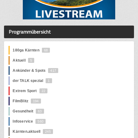
Programmübersicht
180ga Kärnten
68
Aktuell
5
Ankünder & Spots
417
der TALK spezial
1
Extrem Sport
22
FilmBlitz
194
Gesundheit
63
Infoservice
560
Kärnten.aktuell
245