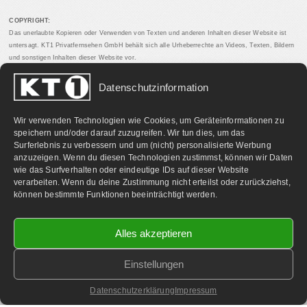
COPYRIGHT:
Das unerlaubte Kopieren oder Verwenden von Texten und anderen Inhalten dieser Website ist
untersagt. KT1 Privatfernsehen GmbH behält sich alle Urheberrechte an Videos, Texten, Bildern
und sonstigen Inhalten dieser Website vor.
Datenschutzinformation
PARTNERLINKS:
Wir verwenden Technologien wie Cookies, um Geräteinformationen zu
speichern und/oder darauf zuzugreifen. Wir tun dies, um das
Surferlebnis zu verbessern und um (nicht) personalisierte Werbung
anzuzeigen. Wenn du diesen Technologien zustimmst, können wir Daten
wie das Surfverhalten oder eindeutige IDs auf dieser Website
verarbeiten. Wenn du deine Zustimmung nicht erteilst oder zurückziehst,
können bestimmte Funktionen beeinträchtigt werden.
Alles akzeptieren
Einstellungen
©
2026 KT1 Privatfernsehen - Alle Rechte vorbehalten.
Homepage & Webbetreuung DF-Media.at
Datenschutzerklärung
Impressum