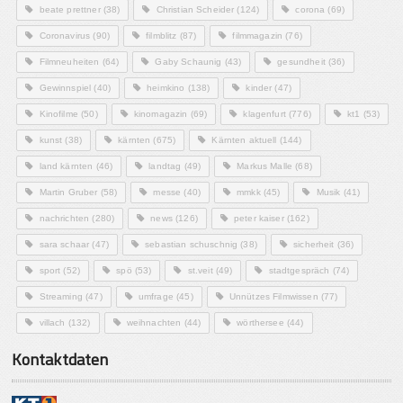
beate prettner
(38)
Christian Scheider
(124)
corona
(69)
Coronavirus
(90)
filmblitz
(87)
filmmagazin
(76)
Filmneuheiten
(64)
Gaby Schaunig
(43)
gesundheit
(36)
Gewinnspiel
(40)
heimkino
(138)
kinder
(47)
Kinofilme
(50)
kinomagazin
(69)
klagenfurt
(776)
kt1
(53)
kunst
(38)
kärnten
(675)
Kärnten aktuell
(144)
land kärnten
(46)
landtag
(49)
Markus Malle
(68)
Martin Gruber
(58)
messe
(40)
mmkk
(45)
Musik
(41)
nachrichten
(280)
news
(126)
peter kaiser
(162)
sara schaar
(47)
sebastian schuschnig
(38)
sicherheit
(36)
sport
(52)
spö
(53)
st.veit
(49)
stadtgespräch
(74)
Streaming
(47)
umfrage
(45)
Unnützes Filmwissen
(77)
villach
(132)
weihnachten
(44)
wörthersee
(44)
Kontaktdaten