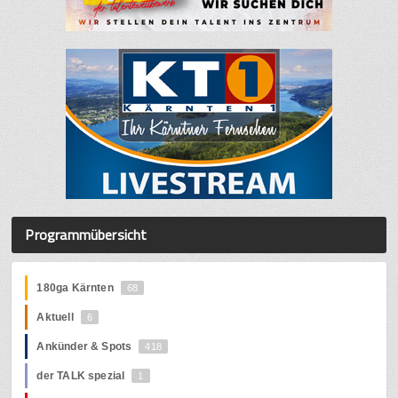
Programmübersicht
180ga Kärnten
68
Aktuell
6
Ankünder & Spots
418
der TALK spezial
1