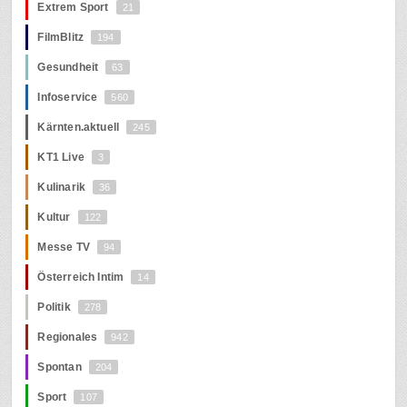
Extrem Sport
21
FilmBlitz
194
Gesundheit
63
Infoservice
560
Kärnten.aktuell
245
KT1 Live
3
Kulinarik
36
Kultur
122
Messe TV
94
Österreich Intim
14
Politik
278
Regionales
942
Spontan
204
Sport
107