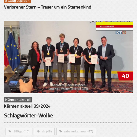
Stadtgespräch
Verlorener Stern – Trauer um ein Sternenkind
Kärnten.aktuell
Kärnten aktuell 39/2024
Schlagwörter-Wolke
180ga
(45)
ak
(48)
arbeiterkammer
(47)