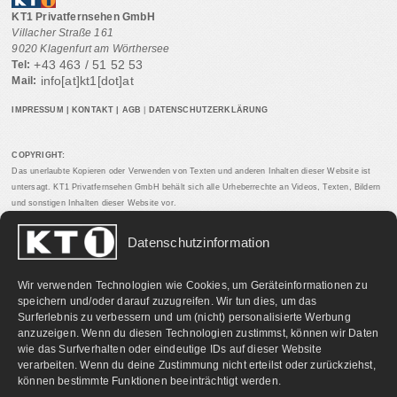
KT1 Privatfernsehen GmbH
Villacher Straße 161
9020 Klagenfurt am Wörthersee
+43 463 / 51 52 53
Tel:
info[at]kt1[dot]at
Mail:
IMPRESSUM
|
KONTAKT
|
AGB
|
DATENSCHUTZERKLÄRUNG
COPYRIGHT:
Das unerlaubte Kopieren oder Verwenden von Texten und anderen Inhalten dieser Website ist
untersagt. KT1 Privatfernsehen GmbH behält sich alle Urheberrechte an Videos, Texten, Bildern
und sonstigen Inhalten dieser Website vor.
Datenschutzinformation
PARTNERLINKS:
Wir verwenden Technologien wie Cookies, um Geräteinformationen zu
speichern und/oder darauf zuzugreifen. Wir tun dies, um das
Surferlebnis zu verbessern und um (nicht) personalisierte Werbung
anzuzeigen. Wenn du diesen Technologien zustimmst, können wir Daten
wie das Surfverhalten oder eindeutige IDs auf dieser Website
verarbeiten. Wenn du deine Zustimmung nicht erteilst oder zurückziehst,
können bestimmte Funktionen beeinträchtigt werden.