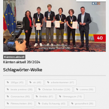
Kärnten.aktuell
Kärnten aktuell 39/2024
Schlagwörter-Wolke
180ga
(45)
ak
(48)
arbeiterkammer
(47)
beate prettner
(38)
Christian Scheider
(124)
corona
(69)
Coronavirus
(90)
filmblitz
(87)
filmmagazin
(76)
Filmneuheiten
(64)
Gaby Schaunig
(43)
gesundheit
(36)