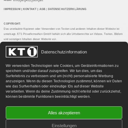
IMPRESSUM
|
KONTAKT
|
AGB
|
DATENSCHUTZERKLÄRUNG
COPYRIGHT:
Das unerlaubte Kopieren oder Verwenden von Texten und anderen Inhalten dieser Website ist
untersagt. KT1 Privatfernsehen GmbH behält sich alle Urheberrechte an Videos, Texten, Bildern
und sonstigen Inhalten dieser Website vor.
Datenschutzinformation
PARTNERLINKS:
Wir verwenden Technologien wie Cookies, um Geräteinformationen zu
speichern und/oder darauf zuzugreifen. Wir tun dies, um das
Surferlebnis zu verbessern und um (nicht) personalisierte Werbung
anzuzeigen. Wenn du diesen Technologien zustimmst, können wir Daten
wie das Surfverhalten oder eindeutige IDs auf dieser Website
verarbeiten. Wenn du deine Zustimmung nicht erteilst oder zurückziehst,
können bestimmte Funktionen beeinträchtigt werden.
Alles akzeptieren
Einstellungen