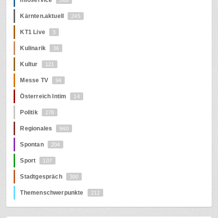
Kärnten.aktuell
245
KT1 Live
3
Kulinarik
36
Kultur
121
Messe TV
94
Österreich Intim
14
Politik
278
Regionales
940
Spontan
204
Sport
107
Stadtgespräch
300
Themenschwerpunkte
212