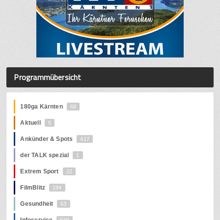
Programmübersicht
180ga Kärnten
68
Aktuell
5
Ankünder & Spots
417
der TALK spezial
1
Extrem Sport
22
FilmBlitz
194
Gesundheit
63
Infoservice
560