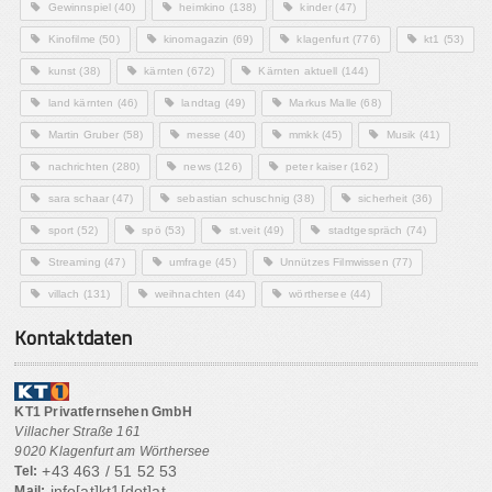
Gewinnspiel
(40)
heimkino
(138)
kinder
(47)
Kinofilme
(50)
kinomagazin
(69)
klagenfurt
(776)
kt1
(53)
kunst
(38)
kärnten
(672)
Kärnten aktuell
(144)
land kärnten
(46)
landtag
(49)
Markus Malle
(68)
Martin Gruber
(58)
messe
(40)
mmkk
(45)
Musik
(41)
nachrichten
(280)
news
(126)
peter kaiser
(162)
sara schaar
(47)
sebastian schuschnig
(38)
sicherheit
(36)
sport
(52)
spö
(53)
st.veit
(49)
stadtgespräch
(74)
Streaming
(47)
umfrage
(45)
Unnützes Filmwissen
(77)
villach
(131)
weihnachten
(44)
wörthersee
(44)
Kontaktdaten
KT1 Privatfernsehen GmbH
Villacher Straße 161
9020 Klagenfurt am Wörthersee
+43 463 / 51 52 53
Tel:
info[at]kt1[dot]at
Mail: