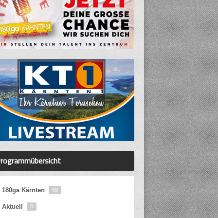
rogrammübersicht
180ga Kärnten
68
Aktuell
6