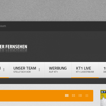
ssum
M
UNSER TEAM
WERBUNG
KT1 LIVE
1
STELLT SICH VOR
AUF KT1
KT1 LIVESTREAM
D