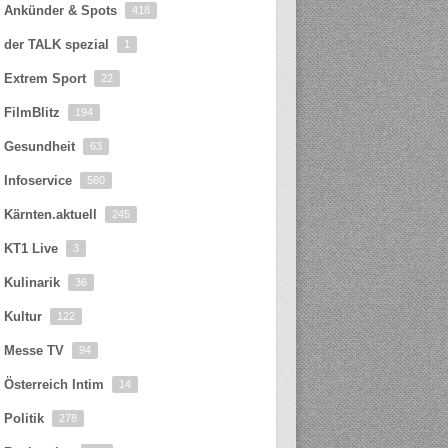
Ankünder & Spots
418
der TALK spezial
1
Extrem Sport
22
FilmBlitz
194
Gesundheit
63
Infoservice
560
Kärnten.aktuell
245
KT1 Live
3
Kulinarik
36
Kultur
122
Messe TV
94
Österreich Intim
14
Politik
278