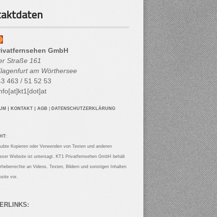
aktdaten
rivatfernsehen GmbH
her Straße 161
lagenfurt am Wörthersee
3 463 / 51 52 53
nfo[at]kt1[dot]at
SUM
|
KONTAKT
|
AGB
|
DATENSCHUTZERKLÄRUNG
HT:
aubte Kopieren oder Verwenden von Texten und anderen
ieser Website ist untersagt. KT1 Privatfernsehen GmbH behält
Urheberrechte an Videos, Texten, Bildern und sonstigen Inhalten
site vor.
ERLINKS: