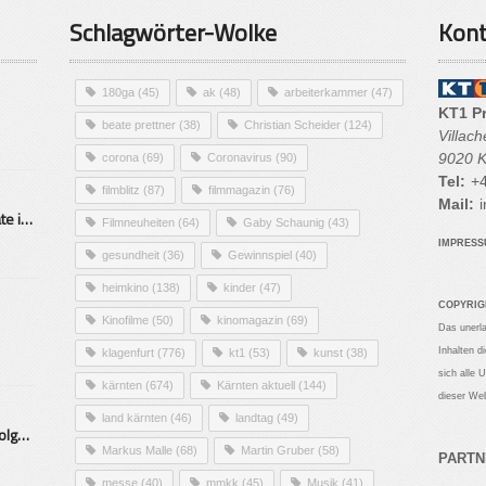
Schlagwörter-Wolke
Kont
180ga
(45)
ak
(48)
arbeiterkammer
(47)
KT1 P
beate prettner
(38)
Christian Scheider
(124)
Villac
9020 K
corona
(69)
Coronavirus
(90)
Tel:
+4
filmblitz
(87)
filmmagazin
(76)
Mail:
i
Alarmierende Selbstmordrate in Kärnten
Filmneuheiten
(64)
Gaby Schaunig
(43)
IMPRES
gesundheit
(36)
Gewinnspiel
(40)
heimkino
(138)
kinder
(47)
COPYRIG
Kinofilme
(50)
kinomagazin
(69)
Das unerl
Inhalten d
klagenfurt
(776)
kt1
(53)
kunst
(38)
sich alle 
kärnten
(674)
Kärnten aktuell
(144)
dieser Web
land kärnten
(46)
landtag
(49)
Mittelstand – Fit fürs Land Folge 9- Konditor
Markus Malle
(68)
Martin Gruber
(58)
PARTN
messe
(40)
mmkk
(45)
Musik
(41)