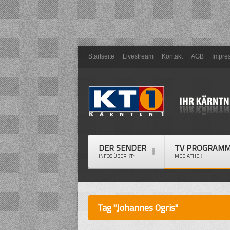
Startseite
Livestream
Kontakt
AGB
Impre
DER SENDER
TV PROGRAM
INFOS ÜBER KT1
MEDIATHEK
Tag "Johannes Ogris"