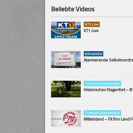
Beliebte Videos
KT1 Live
KT1 Live
Infoservice
Themenschwerpunkte
Historisches Klagenfurt – III
Themenschwerpunkte