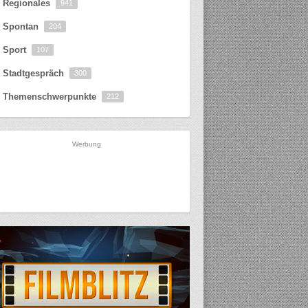
Regionales
941
Spontan
204
Sport
107
Stadtgespräch
300
Themenschwerpunkte
212
Werbung