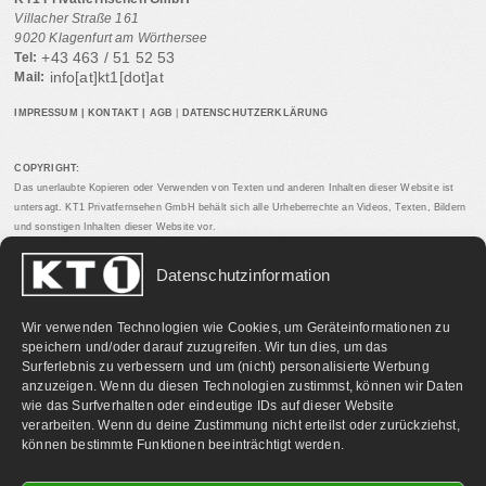
Villacher Straße 161
9020 Klagenfurt am Wörthersee
+43 463 / 51 52 53
Tel:
info[at]kt1[dot]at
Mail:
IMPRESSUM
|
KONTAKT
|
AGB
|
DATENSCHUTZERKLÄRUNG
COPYRIGHT:
Das unerlaubte Kopieren oder Verwenden von Texten und anderen Inhalten dieser Website ist
untersagt. KT1 Privatfernsehen GmbH behält sich alle Urheberrechte an Videos, Texten, Bildern
und sonstigen Inhalten dieser Website vor.
Datenschutzinformation
PARTNERLINKS:
Wir verwenden Technologien wie Cookies, um Geräteinformationen zu
speichern und/oder darauf zuzugreifen. Wir tun dies, um das
Surferlebnis zu verbessern und um (nicht) personalisierte Werbung
anzuzeigen. Wenn du diesen Technologien zustimmst, können wir Daten
wie das Surfverhalten oder eindeutige IDs auf dieser Website
verarbeiten. Wenn du deine Zustimmung nicht erteilst oder zurückziehst,
können bestimmte Funktionen beeinträchtigt werden.