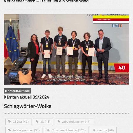
Verlorener Stern – Trauer um ein Sternenkind
Kärnten.aktuell
Kärnten aktuell 39/2024
Schlagwörter-Wolke
180ga
(45)
ak
(48)
arbeiterkammer
(47)
beate prettner
(38)
Christian Scheider
(124)
corona
(69)