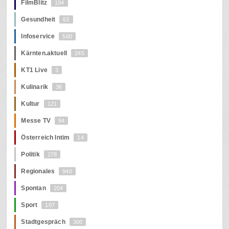
FilmBlitz
194
Gesundheit
63
Infoservice
560
Kärnten.aktuell
245
KT1 Live
3
Kulinarik
36
Kultur
121
Messe TV
94
Österreich Intim
14
Politik
278
Regionales
940
Spontan
204
Sport
107
Stadtgespräch
300