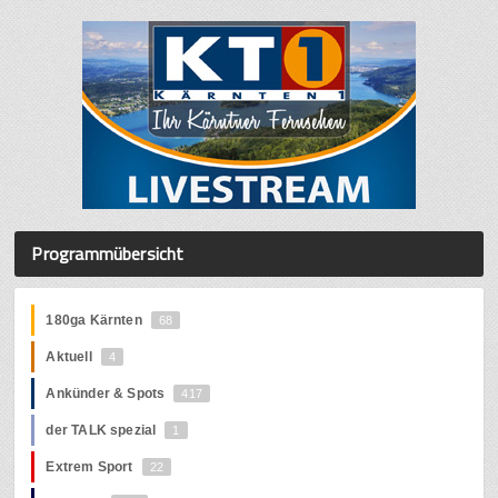
Programmübersicht
180ga Kärnten
68
Aktuell
4
Ankünder & Spots
417
der TALK spezial
1
Extrem Sport
22