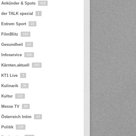
Ankünder & Spots
418
der TALK spezial
1
Extrem Sport
22
FilmBlitz
194
Gesundheit
63
Infoservice
560
Kärnten.aktuell
245
KT1 Live
3
Kulinarik
36
Kultur
122
Messe TV
94
Österreich Intim
14
Politik
278