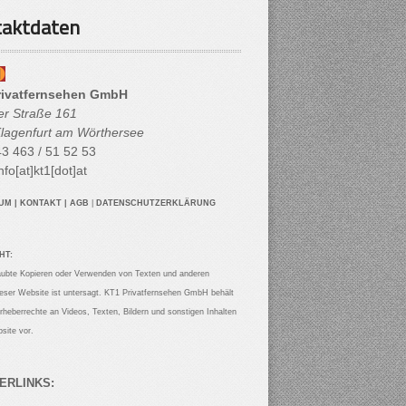
aktdaten
rivatfernsehen GmbH
her Straße 161
lagenfurt am Wörthersee
3 463 / 51 52 53
nfo[at]kt1[dot]at
SUM
|
KONTAKT
|
AGB
|
DATENSCHUTZERKLÄRUNG
HT:
aubte Kopieren oder Verwenden von Texten und anderen
ieser Website ist untersagt. KT1 Privatfernsehen GmbH behält
Urheberrechte an Videos, Texten, Bildern und sonstigen Inhalten
site vor.
ERLINKS: