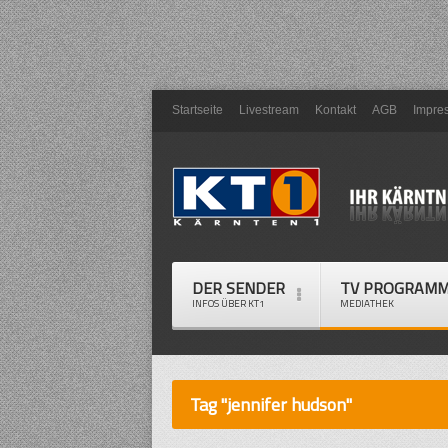
Startseite
Livestream
Kontakt
AGB
Impre
DER SENDER
TV PROGRAM
INFOS ÜBER KT1
MEDIATHEK
Tag "jennifer hudson"