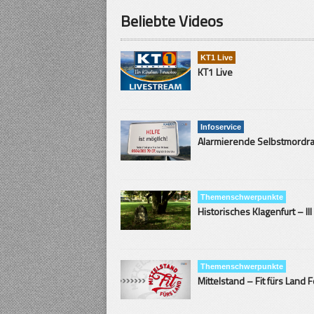
Beliebte Videos
KT1 Live
KT1 Live
Infoservice
Themenschwerpunkte
Historisches Klagenfurt – III
Themenschwerpunkte