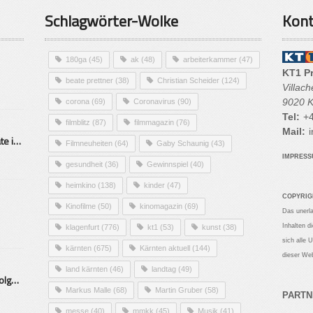
Schlagwörter-Wolke
Kont
180ga
(45)
ak
(48)
arbeiterkammer
(47)
KT1 P
beate prettner
(38)
Christian Scheider
(124)
Villac
9020 K
corona
(69)
Coronavirus
(90)
Tel:
+4
filmblitz
(87)
filmmagazin
(76)
Mail:
i
Alarmierende Selbstmordrate in Kärnten
Filmneuheiten
(64)
Gaby Schaunig
(43)
IMPRES
gesundheit
(36)
Gewinnspiel
(40)
heimkino
(138)
kinder
(47)
COPYRIG
Kinofilme
(50)
kinomagazin
(69)
Das unerl
Inhalten d
klagenfurt
(776)
kt1
(53)
kunst
(38)
sich alle 
kärnten
(675)
Kärnten aktuell
(144)
dieser Web
land kärnten
(46)
landtag
(49)
Mittelstand – Fit fürs Land Folge 9- Konditor
Markus Malle
(68)
Martin Gruber
(58)
PARTN
messe
(40)
mmkk
(45)
Musik
(41)