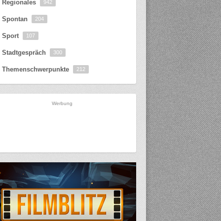
Regionales
942
Spontan
204
Sport
107
Stadtgespräch
300
Themenschwerpunkte
212
Werbung