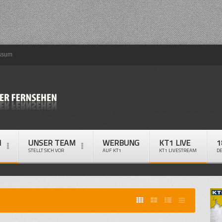
ssum
M
UNSER TEAM
WERBUNG
KT1 LIVE
1
STELLT SICH VOR
AUF KT1
KT1 LIVESTREAM
D