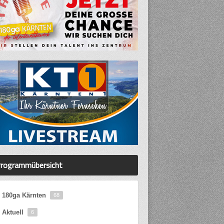
rogrammübersicht
180ga Kärnten
68
Aktuell
6