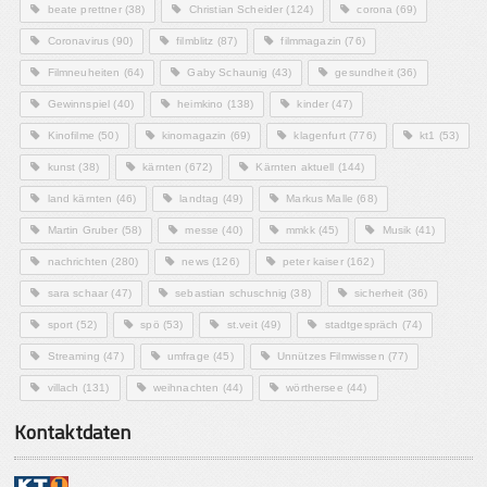
beate prettner
(38)
Christian Scheider
(124)
corona
(69)
Coronavirus
(90)
filmblitz
(87)
filmmagazin
(76)
Filmneuheiten
(64)
Gaby Schaunig
(43)
gesundheit
(36)
Gewinnspiel
(40)
heimkino
(138)
kinder
(47)
Kinofilme
(50)
kinomagazin
(69)
klagenfurt
(776)
kt1
(53)
kunst
(38)
kärnten
(672)
Kärnten aktuell
(144)
land kärnten
(46)
landtag
(49)
Markus Malle
(68)
Martin Gruber
(58)
messe
(40)
mmkk
(45)
Musik
(41)
nachrichten
(280)
news
(126)
peter kaiser
(162)
sara schaar
(47)
sebastian schuschnig
(38)
sicherheit
(36)
sport
(52)
spö
(53)
st.veit
(49)
stadtgespräch
(74)
Streaming
(47)
umfrage
(45)
Unnützes Filmwissen
(77)
villach
(131)
weihnachten
(44)
wörthersee
(44)
Kontaktdaten