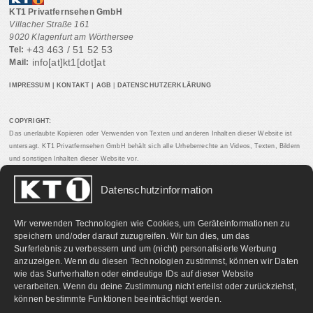
KT1 Privatfernsehen GmbH
Villacher Straße 161
9020 Klagenfurt am Wörthersee
+43 463 / 51 52 53
Tel:
info[at]kt1[dot]at
Mail:
IMPRESSUM
|
KONTAKT
|
AGB
|
DATENSCHUTZERKLÄRUNG
COPYRIGHT:
Das unerlaubte Kopieren oder Verwenden von Texten und anderen Inhalten dieser Website ist
untersagt. KT1 Privatfernsehen GmbH behält sich alle Urheberrechte an Videos, Texten, Bildern
und sonstigen Inhalten dieser Website vor.
Datenschutzinformation
PARTNERLINKS:
Wir verwenden Technologien wie Cookies, um Geräteinformationen zu
speichern und/oder darauf zuzugreifen. Wir tun dies, um das
Surferlebnis zu verbessern und um (nicht) personalisierte Werbung
anzuzeigen. Wenn du diesen Technologien zustimmst, können wir Daten
wie das Surfverhalten oder eindeutige IDs auf dieser Website
verarbeiten. Wenn du deine Zustimmung nicht erteilst oder zurückziehst,
können bestimmte Funktionen beeinträchtigt werden.