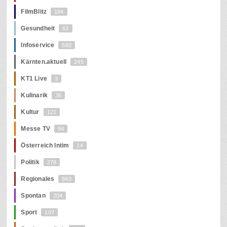
FilmBlitz
194
Gesundheit
63
Infoservice
560
Kärnten.aktuell
245
KT1 Live
3
Kulinarik
36
Kultur
121
Messe TV
94
Österreich Intim
14
Politik
278
Regionales
940
Spontan
204
Sport
107