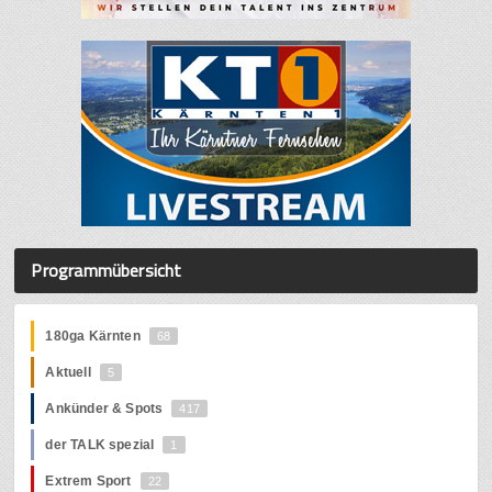
Programmübersicht
180ga Kärnten
68
Aktuell
5
Ankünder & Spots
417
der TALK spezial
1
Extrem Sport
22