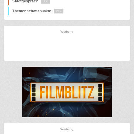
Stadtgespräch
300
Themenschwerpunkte
212
Werbung
Werbung