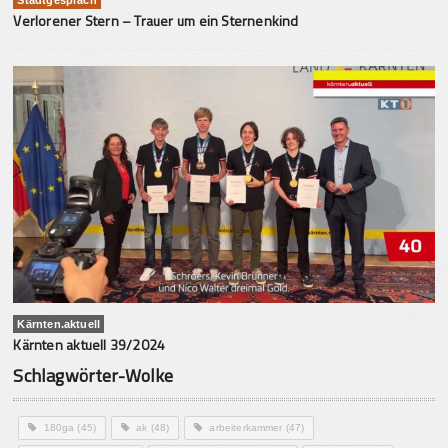
Verlorener Stern – Trauer um ein Sternenkind
Kärnten.aktuell
Kärnten aktuell 39/2024
Schlagwörter-Wolke
180ga
(45)
ak
(48)
arbeiterkammer
(47)