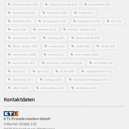
Filmneuheiten
(64)
Gaby Schaunig
(43)
gesundheit
(36)
Gewinnspiel
(40)
heimkino
(138)
kinder
(47)
Kinofilme
(50)
kinomagazin
(69)
klagenfurt
(776)
kt1
(53)
kunst
(38)
kärnten
(676)
Kärnten aktuell
(144)
land kärnten
(46)
landtag
(49)
Markus Malle
(68)
Martin Gruber
(58)
messe
(40)
mmkk
(45)
Musik
(41)
nachrichten
(280)
news
(126)
peter kaiser
(162)
sara schaar
(47)
sebastian schuschnig
(38)
sicherheit
(36)
sport
(52)
spö
(53)
st.veit
(49)
stadtgespräch
(74)
Streaming
(47)
umfrage
(45)
Unnützes Filmwissen
(77)
villach
(132)
weihnachten
(44)
wörthersee
(44)
Kontaktdaten
KT1 Privatfernsehen GmbH
Villacher Straße 161