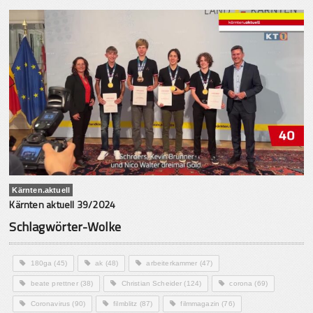
Kärnten.aktuell
Kärnten aktuell 39/2024
Schlagwörter-Wolke
180ga
(45)
ak
(48)
arbeiterkammer
(47)
beate prettner
(38)
Christian Scheider
(124)
corona
(69)
Coronavirus
(90)
filmblitz
(87)
filmmagazin
(76)