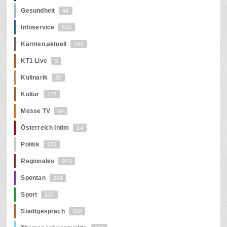
Gesundheit
64
Infoservice
560
Kärnten.aktuell
245
KT1 Live
3
Kulinarik
36
Kultur
122
Messe TV
94
Österreich Intim
14
Politik
278
Regionales
943
Spontan
204
Sport
107
Stadtgespräch
300