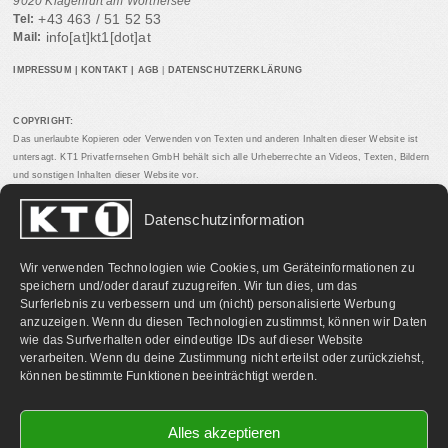
9020 Klagenfurt am Wörthersee
+43 463 / 51 52 53
Tel:
info[at]kt1[dot]at
Mail:
IMPRESSUM
|
KONTAKT
|
AGB
|
DATENSCHUTZERKLÄRUNG
COPYRIGHT:
Das unerlaubte Kopieren oder Verwenden von Texten und anderen Inhalten dieser Website ist
untersagt. KT1 Privatfernsehen GmbH behält sich alle Urheberrechte an Videos, Texten, Bildern
und sonstigen Inhalten dieser Website vor.
Datenschutzinformation
PARTNERLINKS:
Wir verwenden Technologien wie Cookies, um Geräteinformationen zu
speichern und/oder darauf zuzugreifen. Wir tun dies, um das
Surferlebnis zu verbessern und um (nicht) personalisierte Werbung
anzuzeigen. Wenn du diesen Technologien zustimmst, können wir Daten
wie das Surfverhalten oder eindeutige IDs auf dieser Website
verarbeiten. Wenn du deine Zustimmung nicht erteilst oder zurückziehst,
können bestimmte Funktionen beeinträchtigt werden.
Alles akzeptieren