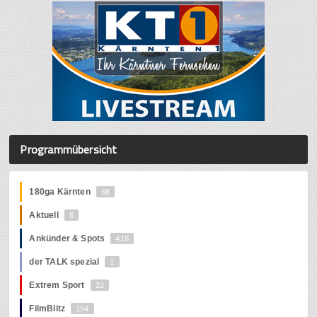
Programmübersicht
180ga Kärnten
68
Aktuell
6
Ankünder & Spots
418
der TALK spezial
1
Extrem Sport
22
FilmBlitz
194