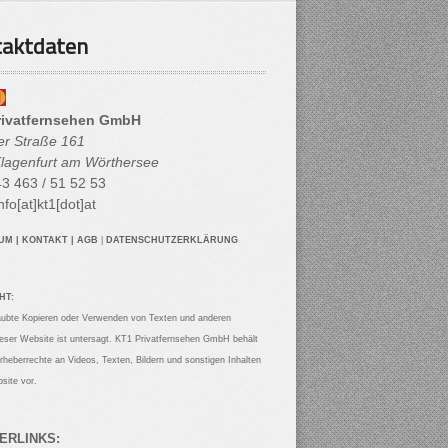
aktdaten
rivatfernsehen GmbH
her Straße 161
lagenfurt am Wörthersee
3 463 / 51 52 53
nfo[at]kt1[dot]at
SUM
|
KONTAKT
|
AGB
|
DATENSCHUTZERKLÄRUNG
HT:
aubte Kopieren oder Verwenden von Texten und anderen
ieser Website ist untersagt. KT1 Privatfernsehen GmbH behält
Urheberrechte an Videos, Texten, Bildern und sonstigen Inhalten
site vor.
ERLINKS: