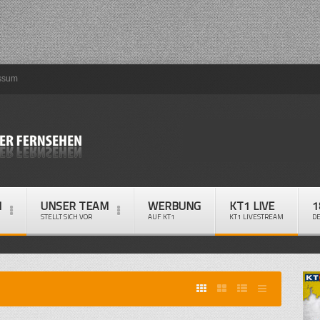
ssum
M
UNSER TEAM
WERBUNG
KT1 LIVE
1
STELLT SICH VOR
AUF KT1
KT1 LIVESTREAM
D