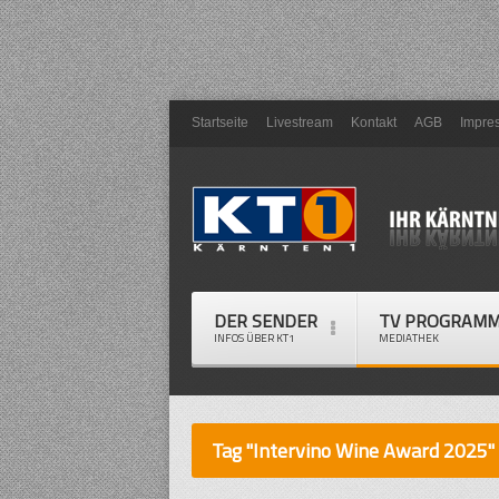
Startseite
Livestream
Kontakt
AGB
Impre
DER SENDER
TV PROGRAM
INFOS ÜBER KT1
MEDIATHEK
Tag "Intervino Wine Award 2025"