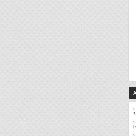
A
3
I