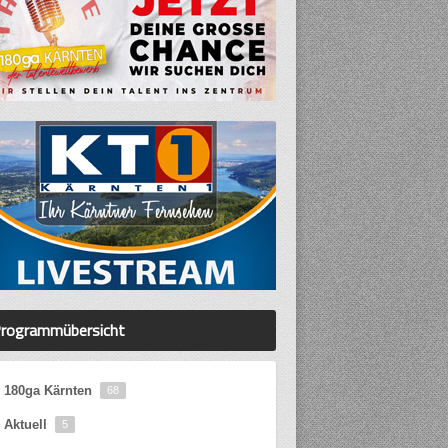
rogrammübersicht
180ga Kärnten
68
Aktuell
5