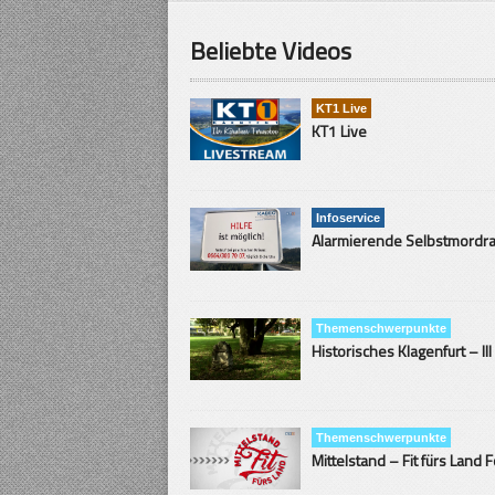
Beliebte Videos
KT1 Live
KT1 Live
Infoservice
Themenschwerpunkte
Historisches Klagenfurt – III
Themenschwerpunkte