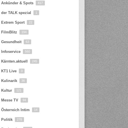
Ankünder & Spots
417
der TALK spezial
1
Extrem Sport
22
FilmBlitz
194
Gesundheit
63
Infoservice
560
Kärnten.aktuell
245
KT1 Live
3
Kulinarik
36
Kultur
121
Messe TV
94
Österreich Intim
14
Politik
278