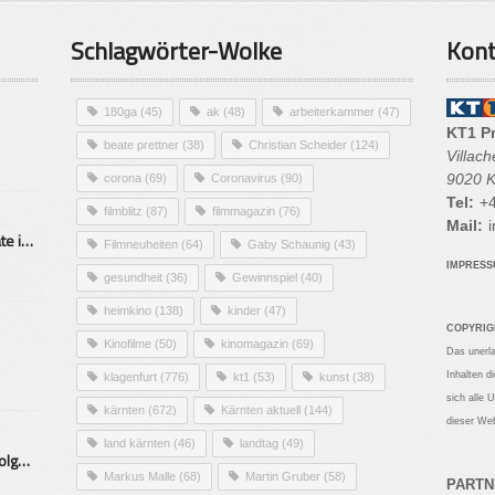
Schlagwörter-Wolke
Kont
180ga
(45)
ak
(48)
arbeiterkammer
(47)
KT1 P
beate prettner
(38)
Christian Scheider
(124)
Villac
9020 K
corona
(69)
Coronavirus
(90)
Tel:
+4
filmblitz
(87)
filmmagazin
(76)
Mail:
i
Alarmierende Selbstmordrate in Kärnten
Filmneuheiten
(64)
Gaby Schaunig
(43)
IMPRES
gesundheit
(36)
Gewinnspiel
(40)
heimkino
(138)
kinder
(47)
COPYRIG
Kinofilme
(50)
kinomagazin
(69)
Das unerl
Inhalten d
klagenfurt
(776)
kt1
(53)
kunst
(38)
sich alle 
kärnten
(672)
Kärnten aktuell
(144)
dieser Web
land kärnten
(46)
landtag
(49)
Mittelstand – Fit fürs Land Folge 9- Konditor
Markus Malle
(68)
Martin Gruber
(58)
PARTN