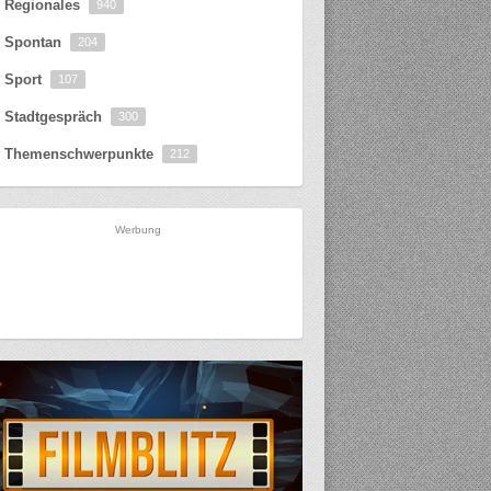
Regionales
940
Spontan
204
Sport
107
Stadtgespräch
300
Themenschwerpunkte
212
Werbung