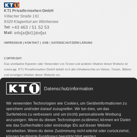
KT1 Privatfernsehen GmbH
Villacher Straße 161
9020 Klagenfurt am Wörthersee
+43 463 / 51 52 53
Tel:
info[at]kt1[dot]at
Mail:
IMPRESSUM
|
KONTAKT
|
AGB
|
DATENSCHUTZERKLÄRUNG
COPYRIGHT:
Das unerlaubte Kopieren oder Verwenden von Texten und anderen Inhalten dieser Website ist
untersagt. KT1 Privatfernsehen GmbH behält sich alle Urheberrechte an Videos, Texten, Bildern
und sonstigen Inhalten dieser Website vor.
Datenschutzinformation
PARTNERLINKS:
Wir verwenden Technologien wie Cookies, um Geräteinformationen zu
speichern und/oder darauf zuzugreifen. Wir tun dies, um das
Surferlebnis zu verbessern und um (nicht) personalisierte Werbung
anzuzeigen. Wenn du diesen Technologien zustimmst, können wir Daten
wie das Surfverhalten oder eindeutige IDs auf dieser Website
verarbeiten. Wenn du deine Zustimmung nicht erteilst oder zurückziehst,
können bestimmte Funktionen beeinträchtigt werden.