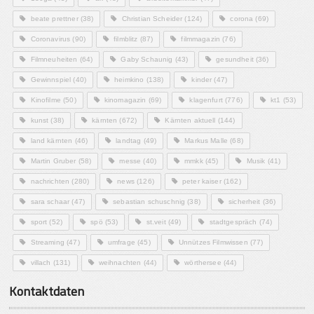
beate prettner
(38)
Christian Scheider
(124)
corona
(69)
Coronavirus
(90)
filmblitz
(87)
filmmagazin
(76)
Filmneuheiten
(64)
Gaby Schaunig
(43)
gesundheit
(36)
Gewinnspiel
(40)
heimkino
(138)
kinder
(47)
Kinofilme
(50)
kinomagazin
(69)
klagenfurt
(776)
kt1
(53)
kunst
(38)
kärnten
(672)
Kärnten aktuell
(144)
land kärnten
(46)
landtag
(49)
Markus Malle
(68)
Martin Gruber
(58)
messe
(40)
mmkk
(45)
Musik
(41)
nachrichten
(280)
news
(126)
peter kaiser
(162)
sara schaar
(47)
sebastian schuschnig
(38)
sicherheit
(36)
sport
(52)
spö
(53)
st.veit
(49)
stadtgespräch
(74)
Streaming
(47)
umfrage
(45)
Unnützes Filmwissen
(77)
villach
(131)
weihnachten
(44)
wörthersee
(44)
Kontaktdaten