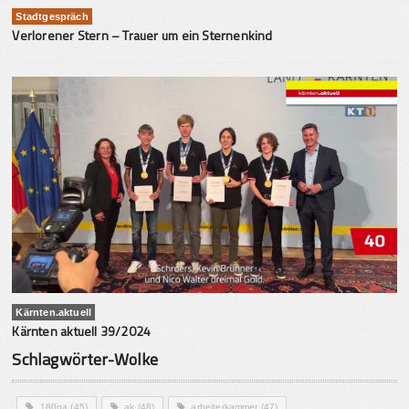
Stadtgespräch
Verlorener Stern – Trauer um ein Sternenkind
Kärnten.aktuell
Kärnten aktuell 39/2024
Schlagwörter-Wolke
180ga
(45)
ak
(48)
arbeiterkammer
(47)