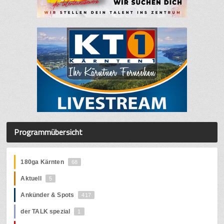
Programmübersicht
180ga Kärnten
68
Aktuell
5
Ankünder & Spots
417
der TALK spezial
1