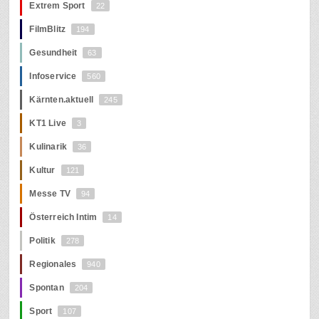
Extrem Sport
22
FilmBlitz
194
Gesundheit
63
Infoservice
560
Kärnten.aktuell
245
KT1 Live
3
Kulinarik
36
Kultur
121
Messe TV
94
Österreich Intim
14
Politik
278
Regionales
940
Spontan
204
Sport
107