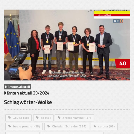
Kärnten.aktuell
Kärnten aktuell 39/2024
Schlagwörter-Wolke
180ga
(45)
ak
(48)
arbeiterkammer
(47)
beate prettner
(38)
Christian Scheider
(124)
corona
(69)