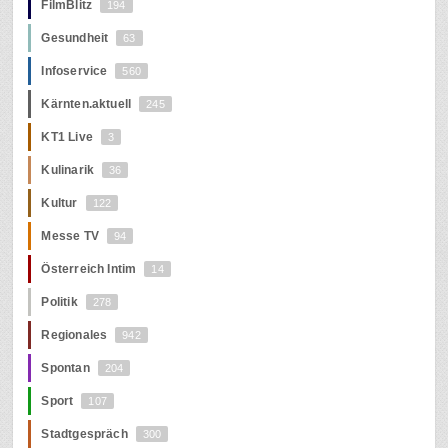
FilmBlitz
194
Gesundheit
63
Infoservice
560
Kärnten.aktuell
245
KT1 Live
3
Kulinarik
36
Kultur
122
Messe TV
94
Österreich Intim
14
Politik
278
Regionales
942
Spontan
204
Sport
107
Stadtgespräch
300