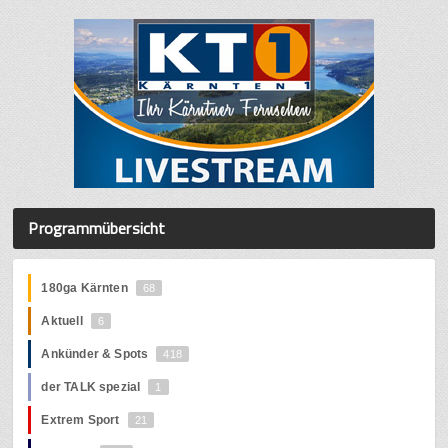
Programmübersicht
180ga Kärnten
68
Aktuell
6
Ankünder & Spots
418
der TALK spezial
1
Extrem Sport
21