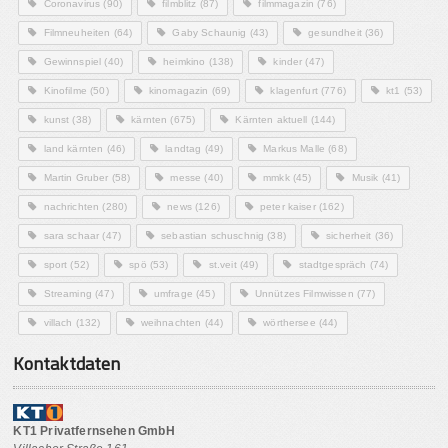
Coronavirus
(90)
filmblitz
(87)
filmmagazin
(76)
Filmneuheiten
(64)
Gaby Schaunig
(43)
gesundheit
(36)
Gewinnspiel
(40)
heimkino
(138)
kinder
(47)
Kinofilme
(50)
kinomagazin
(69)
klagenfurt
(776)
kt1
(53)
kunst
(38)
kärnten
(675)
Kärnten aktuell
(144)
land kärnten
(46)
landtag
(49)
Markus Malle
(68)
Martin Gruber
(58)
messe
(40)
mmkk
(45)
Musik
(41)
nachrichten
(280)
news
(126)
peter kaiser
(162)
sara schaar
(47)
sebastian schuschnig
(38)
sicherheit
(36)
sport
(52)
spö
(53)
st.veit
(49)
stadtgespräch
(74)
Streaming
(47)
umfrage
(45)
Unnützes Filmwissen
(77)
villach
(132)
weihnachten
(44)
wörthersee
(44)
Kontaktdaten
KT1 Privatfernsehen GmbH