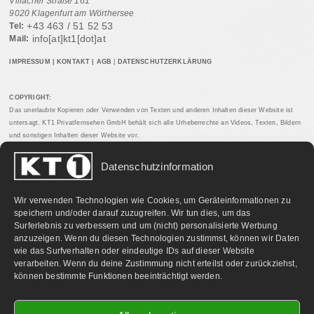
Villacher Straße 161
9020 Klagenfurt am Wörthersee
+43 463 / 51 52 53
Tel:
info[at]kt1[dot]at
Mail:
IMPRESSUM
|
KONTAKT
|
AGB
|
DATENSCHUTZERKLÄRUNG
COPYRIGHT:
Das unerlaubte Kopieren oder Verwenden von Texten und anderen Inhalten dieser Website ist
untersagt. KT1 Privatfernsehen GmbH behält sich alle Urheberrechte an Videos, Texten, Bildern
und sonstigen Inhalten dieser Website vor.
Datenschutzinformation
PARTNERLINKS:
Wir verwenden Technologien wie Cookies, um Geräteinformationen zu
speichern und/oder darauf zuzugreifen. Wir tun dies, um das
Surferlebnis zu verbessern und um (nicht) personalisierte Werbung
anzuzeigen. Wenn du diesen Technologien zustimmst, können wir Daten
wie das Surfverhalten oder eindeutige IDs auf dieser Website
verarbeiten. Wenn du deine Zustimmung nicht erteilst oder zurückziehst,
können bestimmte Funktionen beeinträchtigt werden.