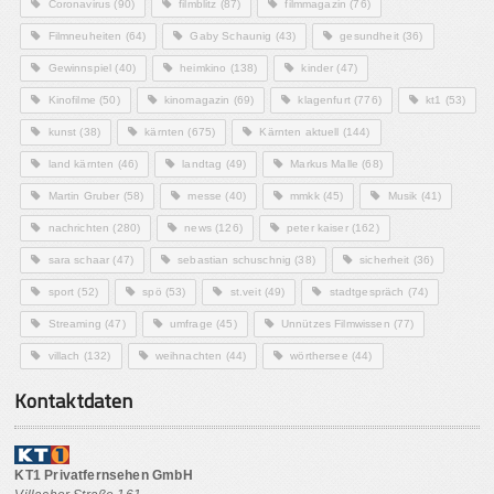
Coronavirus
(90)
filmblitz
(87)
filmmagazin
(76)
Filmneuheiten
(64)
Gaby Schaunig
(43)
gesundheit
(36)
Gewinnspiel
(40)
heimkino
(138)
kinder
(47)
Kinofilme
(50)
kinomagazin
(69)
klagenfurt
(776)
kt1
(53)
kunst
(38)
kärnten
(675)
Kärnten aktuell
(144)
land kärnten
(46)
landtag
(49)
Markus Malle
(68)
Martin Gruber
(58)
messe
(40)
mmkk
(45)
Musik
(41)
nachrichten
(280)
news
(126)
peter kaiser
(162)
sara schaar
(47)
sebastian schuschnig
(38)
sicherheit
(36)
sport
(52)
spö
(53)
st.veit
(49)
stadtgespräch
(74)
Streaming
(47)
umfrage
(45)
Unnützes Filmwissen
(77)
villach
(132)
weihnachten
(44)
wörthersee
(44)
Kontaktdaten
KT1 Privatfernsehen GmbH