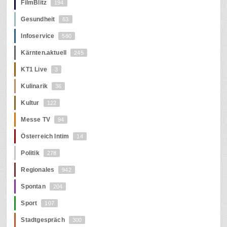
FilmBlitz
194
Gesundheit
63
Infoservice
560
Kärnten.aktuell
245
KT1 Live
3
Kulinarik
36
Kultur
122
Messe TV
94
Österreich Intim
14
Politik
278
Regionales
942
Spontan
204
Sport
107
Stadtgespräch
300