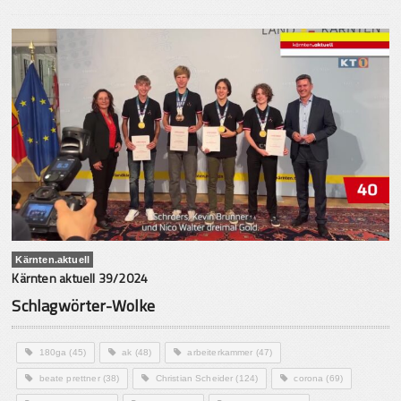
Kärnten.aktuell
Kärnten aktuell 39/2024
Schlagwörter-Wolke
180ga
(45)
ak
(48)
arbeiterkammer
(47)
beate prettner
(38)
Christian Scheider
(124)
corona
(69)