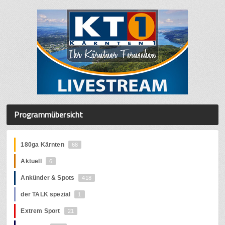
Programmübersicht
180ga Kärnten
68
Aktuell
6
Ankünder & Spots
418
der TALK spezial
1
Extrem Sport
21