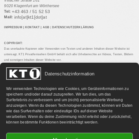
Villacher Straße 161
9020 Klagenfurt am Wörthersee
+43 463 / 51 52 53
Tel:
info[at]kt1[dot]at
Mail:
IMPRESSUM
|
KONTAKT
|
AGB
|
DATENSCHUTZERKLÄRUNG
COPYRIGHT:
Das unerlaubte Kopieren oder Verwenden von Texten und anderen Inhalten dieser Website ist
untersagt. KT1 Privatfernsehen GmbH behält sich alle Urheberrechte an Videos, Texten, Bildern
und sonstigen Inhalten dieser Website vor.
Datenschutzinformation
PARTNERLINKS:
Wir verwenden Technologien wie Cookies, um Geräteinformationen zu
speichern und/oder darauf zuzugreifen. Wir tun dies, um das
Surferlebnis zu verbessern und um (nicht) personalisierte Werbung
anzuzeigen. Wenn du diesen Technologien zustimmst, können wir Daten
wie das Surfverhalten oder eindeutige IDs auf dieser Website
verarbeiten. Wenn du deine Zustimmung nicht erteilst oder zurückziehst,
können bestimmte Funktionen beeinträchtigt werden.