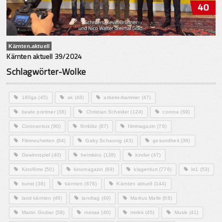
Kärnten.aktuell
Kärnten aktuell 39/2024
Schlagwörter-Wolke
180ga
(45)
ak
(48)
arbeiterkammer
(47)
beate prettner
(38)
Christian Scheider
(124)
corona
(69)
Coronavirus
(90)
filmblitz
(87)
filmmagazin
(76)
Filmneuheiten
(64)
Gaby Schaunig
(43)
gesundheit
(36)
Gewinnspiel
(40)
heimkino
(138)
kinder
(47)
Kinofilme
(50)
kinomagazin
(69)
klagenfurt
(776)
kt1
(53)
kunst
(38)
kärnten
(676)
Kärnten aktuell
(144)
land kärnten
(46)
landtag
(49)
Markus Malle
(68)
Martin Gruber
(58)
messe
(40)
mmkk
(45)
Musik
(41)