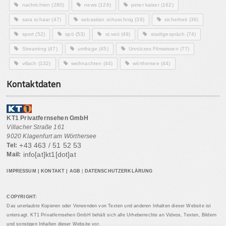
nachrichten
(280)
news
(126)
peter kaiser
(162)
sara schaar
(47)
sebastian schuschnig
(38)
sicherheit
(36)
sport
(52)
spö
(53)
st.veit
(49)
stadtgespräch
(74)
Streaming
(47)
umfrage
(45)
Unnützes Filmwissen
(77)
villach
(132)
weihnachten
(44)
wörthersee
(44)
Kontaktdaten
KT1 Privatfernsehen GmbH
Villacher Straße 161
9020 Klagenfurt am Wörthersee
+43 463 / 51 52 53
Tel:
info[at]kt1[dot]at
Mail:
IMPRESSUM
|
KONTAKT
|
AGB
|
DATENSCHUTZERKLÄRUNG
COPYRIGHT:
Das unerlaubte Kopieren oder Verwenden von Texten und anderen Inhalten dieser Website ist
untersagt. KT1 Privatfernsehen GmbH behält sich alle Urheberrechte an Videos, Texten, Bildern
und sonstigen Inhalten dieser Website vor.