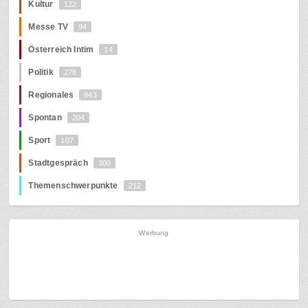
Kultur
122
Messe TV
94
Österreich Intim
14
Politik
278
Regionales
943
Spontan
204
Sport
107
Stadtgespräch
300
Themenschwerpunkte
212
Werbung