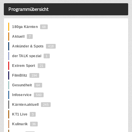
Programmübersicht
180ga Kärnten
68
Aktuell
7
Ankünder & Spots
418
der TALK spezial
1
Extrem Sport
21
FilmBlitz
194
Gesundheit
64
Infoservice
560
Kärnten.aktuell
245
KT1 Live
3
Kulinarik
36