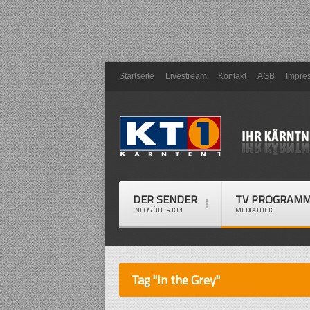
Startseite
Livestream
Kontakt
AGB
Impre
DER SENDER
TV PROGRAM
INFOS ÜBER KT1
MEDIATHEK
Tag "In the Grey"