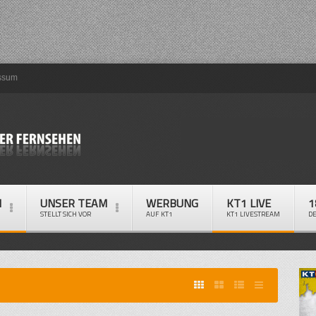
ssum
M
UNSER TEAM
WERBUNG
KT1 LIVE
1
STELLT SICH VOR
AUF KT1
KT1 LIVESTREAM
D