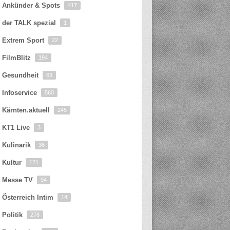
Ankünder & Spots
417
der TALK spezial
1
Extrem Sport
22
FilmBlitz
194
Gesundheit
63
Infoservice
560
Kärnten.aktuell
245
KT1 Live
3
Kulinarik
36
Kultur
121
Messe TV
94
Österreich Intim
14
Politik
278