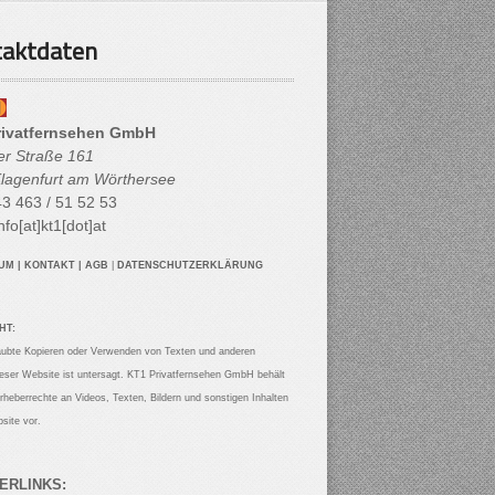
aktdaten
rivatfernsehen GmbH
her Straße 161
lagenfurt am Wörthersee
3 463 / 51 52 53
nfo[at]kt1[dot]at
SUM
|
KONTAKT
|
AGB
|
DATENSCHUTZERKLÄRUNG
HT:
aubte Kopieren oder Verwenden von Texten und anderen
ieser Website ist untersagt. KT1 Privatfernsehen GmbH behält
Urheberrechte an Videos, Texten, Bildern und sonstigen Inhalten
site vor.
ERLINKS: