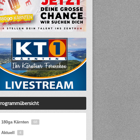
rogrammübersicht
180ga Kärnten
68
Aktuell
4