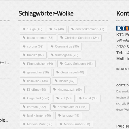
Schlagwörter-Wolke
Kont
180ga
(45)
ak
(48)
arbeiterkammer
(47)
KT1 P
beate prettner
(38)
Christian Scheider
(124)
Villac
9020 K
corona
(69)
Coronavirus
(90)
Tel:
+4
filmblitz
(87)
filmmagazin
(76)
Mail:
i
Alarmierende Selbstmordrate in Kärnten
Filmneuheiten
(64)
Gaby Schaunig
(43)
IMPRES
gesundheit
(36)
Gewinnspiel
(40)
heimkino
(138)
kinder
(47)
COPYRIG
Kinofilme
(50)
kinomagazin
(69)
Das unerl
Inhalten d
klagenfurt
(776)
kt1
(53)
kunst
(38)
sich alle 
kärnten
(672)
Kärnten aktuell
(144)
dieser Web
land kärnten
(46)
landtag
(49)
Mittelstand – Fit fürs Land Folge 9- Konditor
Markus Malle
(68)
Martin Gruber
(58)
PARTN