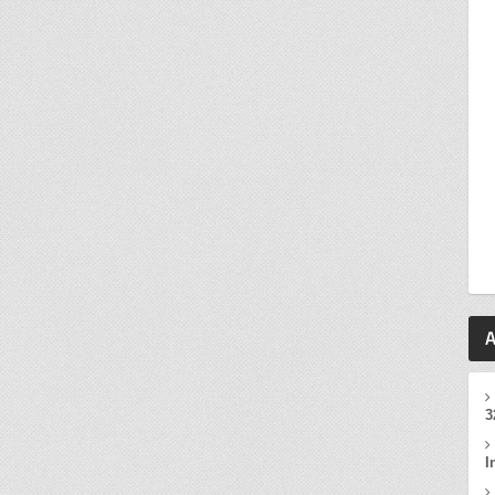
A
3
I