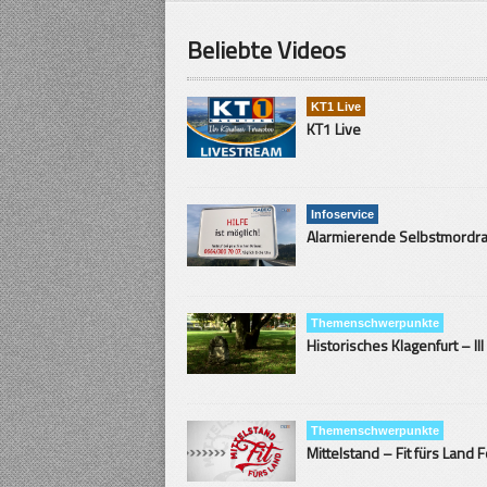
Beliebte Videos
KT1 Live
KT1 Live
Infoservice
Themenschwerpunkte
Historisches Klagenfurt – III
Themenschwerpunkte