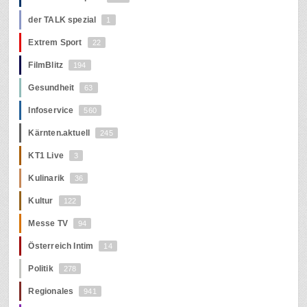
der TALK spezial
1
Extrem Sport
22
FilmBlitz
194
Gesundheit
63
Infoservice
560
Kärnten.aktuell
245
KT1 Live
3
Kulinarik
36
Kultur
122
Messe TV
94
Österreich Intim
14
Politik
278
Regionales
941