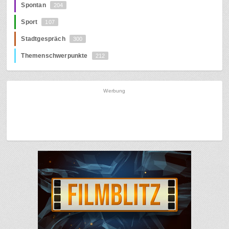
Spontan
204
Sport
107
Stadtgespräch
300
Themenschwerpunkte
212
Werbung