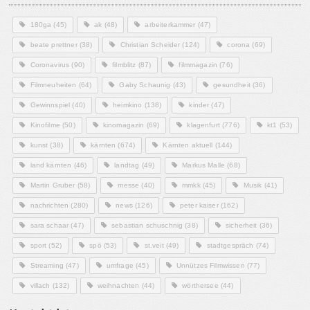
180ga
(45)
ak
(48)
arbeiterkammer
(47)
beate prettner
(38)
Christian Scheider
(124)
corona
(69)
Coronavirus
(90)
filmblitz
(87)
filmmagazin
(76)
Filmneuheiten
(64)
Gaby Schaunig
(43)
gesundheit
(36)
Gewinnspiel
(40)
heimkino
(138)
kinder
(47)
Kinofilme
(50)
kinomagazin
(69)
klagenfurt
(776)
kt1
(53)
kunst
(38)
kärnten
(674)
Kärnten aktuell
(144)
land kärnten
(46)
landtag
(49)
Markus Malle
(68)
Martin Gruber
(58)
messe
(40)
mmkk
(45)
Musik
(41)
nachrichten
(280)
news
(126)
peter kaiser
(162)
sara schaar
(47)
sebastian schuschnig
(38)
sicherheit
(36)
sport
(52)
spö
(53)
st.veit
(49)
stadtgespräch
(74)
Streaming
(47)
umfrage
(45)
Unnützes Filmwissen
(77)
villach
(132)
weihnachten
(44)
wörthersee
(44)