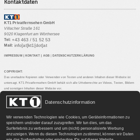
Kontaktdaten
KT1 Privatfernsehen GmbH
Villacher Straße 161
9020 Klagenfurt am Wörthersee
+43 463 / 51 52 53
Tel:
info[at]kt1[dot]at
Mail:
IMPRESSUM
|
KONTAKT
|
AGB
|
DATENSCHUTZERKLÄRUNG
COPYRIGHT:
Das unerlaubte Kopieren oder Verwenden von Texten und anderen Inhalten dieser Website ist
untersagt. KT1 Privatfernsehen GmbH behält sich alle Urheberrechte an Videos, Texten, Bildern
und sonstigen Inhalten dieser Website vor.
Datenschutzinformation
PARTNERLINKS:
Wir verwenden Technologien wie Cookies, um Geräteinformationen zu
speichern und/oder darauf zuzugreifen. Wir tun dies, um das
Surferlebnis zu verbessern und um (nicht) personalisierte Werbung
anzuzeigen. Wenn du diesen Technologien zustimmst, können wir Daten
wie das Surfverhalten oder eindeutige IDs auf dieser Website