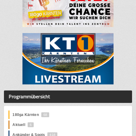
Programmübersicht
180ga Kärnten
68
Aktuell
6
Ankünder & Spots
418