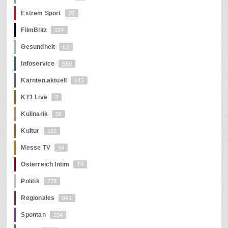
Extrem Sport
22
FilmBlitz
194
Gesundheit
63
Infoservice
560
Kärnten.aktuell
245
KT1 Live
3
Kulinarik
36
Kultur
122
Messe TV
94
Österreich Intim
14
Politik
278
Regionales
941
Spontan
204