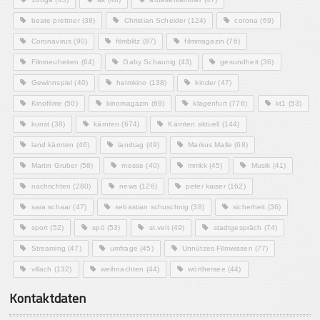
beate prettner
(38)
Christian Scheider
(124)
corona
(69)
Coronavirus
(90)
filmblitz
(87)
filmmagazin
(76)
Filmneuheiten
(64)
Gaby Schaunig
(43)
gesundheit
(36)
Gewinnspiel
(40)
heimkino
(138)
kinder
(47)
Kinofilme
(50)
kinomagazin
(69)
klagenfurt
(776)
kt1
(53)
kunst
(38)
kärnten
(674)
Kärnten aktuell
(144)
land kärnten
(46)
landtag
(49)
Markus Malle
(68)
Martin Gruber
(58)
messe
(40)
mmkk
(45)
Musik
(41)
nachrichten
(280)
news
(126)
peter kaiser
(162)
sara schaar
(47)
sebastian schuschnig
(38)
sicherheit
(36)
sport
(52)
spö
(53)
st.veit
(49)
stadtgespräch
(74)
Streaming
(47)
umfrage
(45)
Unnützes Filmwissen
(77)
villach
(132)
weihnachten
(44)
wörthersee
(44)
Kontaktdaten