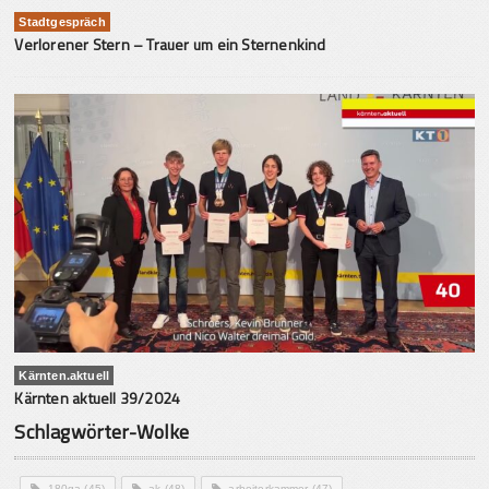
Stadtgespräch
Verlorener Stern – Trauer um ein Sternenkind
Kärnten.aktuell
Kärnten aktuell 39/2024
Schlagwörter-Wolke
180ga
(45)
ak
(48)
arbeiterkammer
(47)