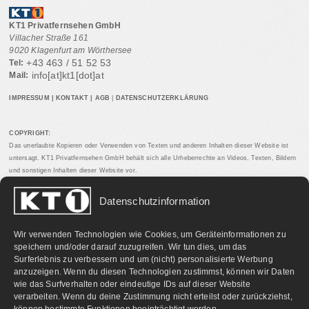
KT1 Privatfernsehen GmbH
Villacher Straße 161
9020 Klagenfurt am Wörthersee
+43 463 / 51 52 53
Tel:
info[at]kt1[dot]at
Mail:
IMPRESSUM
|
KONTAKT
|
AGB
|
DATENSCHUTZERKLÄRUNG
COPYRIGHT:
Das unerlaubte Kopieren oder Verwenden von Texten und anderen Inhalten dieser Website ist
untersagt. KT1 Privatfernsehen GmbH behält sich alle Urheberrechte an Videos, Texten, Bildern
und sonstigen Inhalten dieser Website vor.
Datenschutzinformation
PARTNERLINKS:
Wir verwenden Technologien wie Cookies, um Geräteinformationen zu
speichern und/oder darauf zuzugreifen. Wir tun dies, um das
Surferlebnis zu verbessern und um (nicht) personalisierte Werbung
anzuzeigen. Wenn du diesen Technologien zustimmst, können wir Daten
wie das Surfverhalten oder eindeutige IDs auf dieser Website
verarbeiten. Wenn du deine Zustimmung nicht erteilst oder zurückziehst,