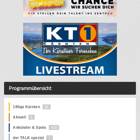
Programmübersicht
180ga Kärnten
68
Aktuell
6
Ankünder & Spots
418
der TALK spezial
1