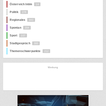
Österreich Intim
14
Politik
278
Regionales
940
Spontan
204
Sport
107
Stadtgespräch
300
Themenschwerpunkte
212
Werbung