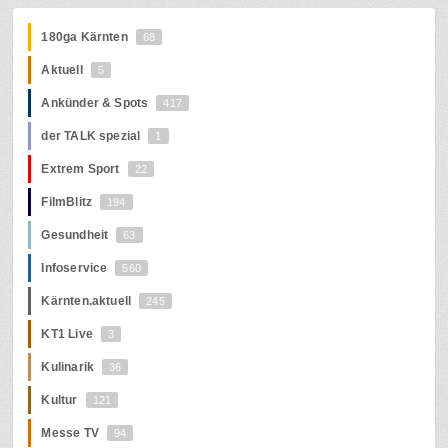
180ga Kärnten
68
Aktuell
5
Ankünder & Spots
417
der TALK spezial
1
Extrem Sport
22
FilmBlitz
194
Gesundheit
63
Infoservice
560
Kärnten.aktuell
245
KT1 Live
3
Kulinarik
36
Kultur
121
Messe TV
94