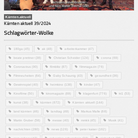
Kärnten.aktuell
Kärnten aktuell 39/2024
Schlagwörter-Wolke
180ga
(45)
ak
(48)
arbeiterkammer
(47)
beate prettner
(38)
Christian Scheider
(124)
corona
(69)
Coronavirus
(90)
filmblitz
(87)
filmmagazin
(76)
Filmneuheiten
(64)
Gaby Schaunig
(43)
gesundheit
(36)
Gewinnspiel
(40)
heimkino
(138)
kinder
(47)
Kinofilme
(50)
kinomagazin
(69)
klagenfurt
(776)
kt1
(53)
kunst
(38)
kärnten
(672)
Kärnten aktuell
(144)
land kärnten
(46)
landtag
(49)
Markus Malle
(68)
Martin Gruber
(58)
messe
(40)
mmkk
(45)
Musik
(41)
nachrichten
(280)
news
(126)
peter kaiser
(162)