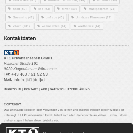
sara schaar
(47)
sebastian schuschnig
(38)
sicherheit
(36)
sport
(52)
spö
(53)
st.veit
(49)
stadtgespräch
(74)
Streaming
(47)
umfrage
(45)
Unnützes Filmwissen
(77)
villach
(131)
weihnachten
(44)
wörthersee
(44)
Kontaktdaten
KT1 Privatfernsehen GmbH
Villacher Straße 161
9020 Klagenfurt am Wörthersee
+43 463 / 51 52 53
Tel:
info[at]kt1[dot]at
Mail:
IMPRESSUM
|
KONTAKT
|
AGB
|
DATENSCHUTZERKLÄRUNG
COPYRIGHT:
Das unerlaubte Kopieren oder Verwenden von Texten und anderen Inhalten dieser Website ist
untersagt. KT1 Privatfernsehen GmbH behält sich alle Urheberrechte an Videos, Texten, Bildern
und sonstigen Inhalten dieser Website vor.