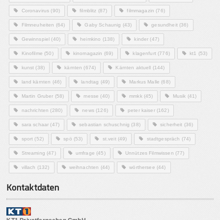
Coronavirus
(90)
filmblitz
(87)
filmmagazin
(76)
Filmneuheiten
(64)
Gaby Schaunig
(43)
gesundheit
(36)
Gewinnspiel
(40)
heimkino
(138)
kinder
(47)
Kinofilme
(50)
kinomagazin
(69)
klagenfurt
(776)
kt1
(53)
kunst
(38)
kärnten
(674)
Kärnten aktuell
(144)
land kärnten
(46)
landtag
(49)
Markus Malle
(68)
Martin Gruber
(58)
messe
(40)
mmkk
(45)
Musik
(41)
nachrichten
(280)
news
(126)
peter kaiser
(162)
sara schaar
(47)
sebastian schuschnig
(38)
sicherheit
(36)
sport
(52)
spö
(53)
st.veit
(49)
stadtgespräch
(74)
Streaming
(47)
umfrage
(45)
Unnützes Filmwissen
(77)
villach
(132)
weihnachten
(44)
wörthersee
(44)
Kontaktdaten