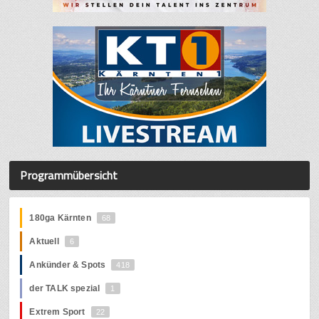
Programmübersicht
180ga Kärnten
68
Aktuell
6
Ankünder & Spots
418
der TALK spezial
1
Extrem Sport
22