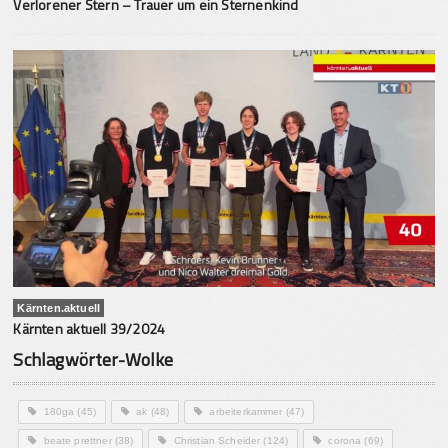
Verlorener Stern – Trauer um ein Sternenkind
Kärnten.aktuell
Kärnten aktuell 39/2024
Schlagwörter-Wolke
180ga
(45)
ak
(48)
arbeiterkammer
(47)
beate prettner
(38)
Christian Scheider
(124)
corona
(69)