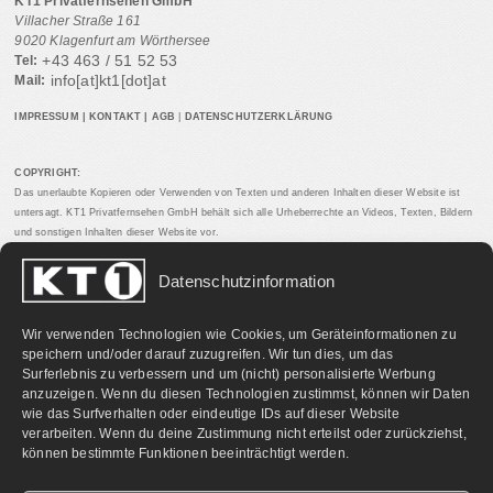
KT1 Privatfernsehen GmbH
Villacher Straße 161
9020 Klagenfurt am Wörthersee
+43 463 / 51 52 53
Tel:
info[at]kt1[dot]at
Mail:
IMPRESSUM
|
KONTAKT
|
AGB
|
DATENSCHUTZERKLÄRUNG
COPYRIGHT:
Das unerlaubte Kopieren oder Verwenden von Texten und anderen Inhalten dieser Website ist
untersagt. KT1 Privatfernsehen GmbH behält sich alle Urheberrechte an Videos, Texten, Bildern
und sonstigen Inhalten dieser Website vor.
Datenschutzinformation
PARTNERLINKS:
Wir verwenden Technologien wie Cookies, um Geräteinformationen zu
speichern und/oder darauf zuzugreifen. Wir tun dies, um das
Surferlebnis zu verbessern und um (nicht) personalisierte Werbung
anzuzeigen. Wenn du diesen Technologien zustimmst, können wir Daten
wie das Surfverhalten oder eindeutige IDs auf dieser Website
verarbeiten. Wenn du deine Zustimmung nicht erteilst oder zurückziehst,
können bestimmte Funktionen beeinträchtigt werden.