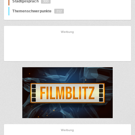
Stadtgespräch
300
Themenschwerpunkte
212
Werbung
Werbung