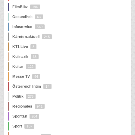
FilmBlitz
194
Gesundheit
63
Infoservice
560
Kärnten.aktuell
245
KT1 Live
3
Kulinarik
36
Kultur
122
Messe TV
94
Österreich Intim
14
Politik
278
Regionales
941
Spontan
204
Sport
107