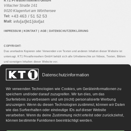
KT1 Privatfernsehen GmbH
Villacher Straße 161
9020 Klagenfurt am Wörthersee
+43 463 / 51 52 53
Tel:
info[at]kt1[dot]at
Mail:
IMPRESSUM
|
KONTAKT
|
AGB
|
DATENSCHUTZERKLÄRUNG
COPYRIGHT:
Das unerlaubte Kopieren oder Verwenden von Texten und anderen Inhalten dieser Website ist
untersagt. KT1 Privatfernsehen GmbH behält sich alle Urheberrechte an Videos, Texten, Bildern
und sonstigen Inhalten dieser Website vor.
Datenschutzinformation
PARTNERLINKS:
Wir verwenden Technologien wie Cookies, um Geräteinformationen zu
speichern und/oder darauf zuzugreifen. Wir tun dies, um das
Surferlebnis zu verbessern und um (nicht) personalisierte Werbung
anzuzeigen. Wenn du diesen Technologien zustimmst, können wir Daten
wie das Surfverhalten oder eindeutige IDs auf dieser Website
verarbeiten. Wenn du deine Zustimmung nicht erteilst oder zurückziehst,
können bestimmte Funktionen beeinträchtigt werden.