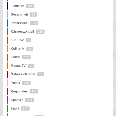
FilmBlitz
194
Gesundheit
64
Infoservice
560
Kärnten.aktuell
245
KT1 Live
3
Kulinarik
36
Kultur
122
Messe TV
94
Österreich Intim
14
Politik
278
Regionales
943
Spontan
204
Sport
107