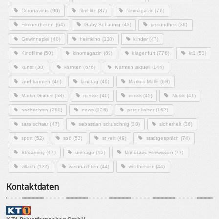
Coronavirus
(90)
filmblitz
(87)
filmmagazin
(76)
Filmneuheiten
(64)
Gaby Schaunig
(43)
gesundheit
(36)
Gewinnspiel
(40)
heimkino
(138)
kinder
(47)
Kinofilme
(50)
kinomagazin
(69)
klagenfurt
(776)
kt1
(53)
kunst
(38)
kärnten
(676)
Kärnten aktuell
(144)
land kärnten
(46)
landtag
(49)
Markus Malle
(68)
Martin Gruber
(58)
messe
(40)
mmkk
(45)
Musik
(41)
nachrichten
(280)
news
(126)
peter kaiser
(162)
sara schaar
(47)
sebastian schuschnig
(38)
sicherheit
(36)
sport
(52)
spö
(53)
st.veit
(49)
stadtgespräch
(74)
Streaming
(47)
umfrage
(45)
Unnützes Filmwissen
(77)
villach
(132)
weihnachten
(44)
wörthersee
(44)
Kontaktdaten