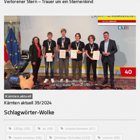
Verlorener Stern – Trauer um ein Sternenkind
Kärnten.aktuell
Kärnten aktuell 39/2024
Schlagwörter-Wolke
180ga
(45)
ak
(48)
arbeiterkammer
(47)
beate prettner
(38)
Christian Scheider
(124)
corona
(69)