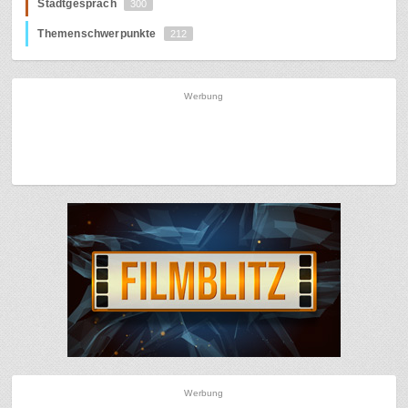
Stadtgespräch
300
Themenschwerpunkte
212
Werbung
Werbung