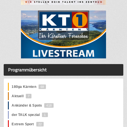
Programmübersicht
180ga Kärnten
68
Aktuell
7
Ankünder & Spots
418
der TALK spezial
1
Extrem Sport
22