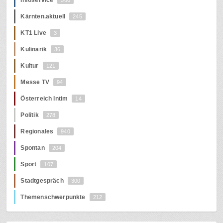
Kärnten.aktuell
245
KT1 Live
3
Kulinarik
36
Kultur
121
Messe TV
94
Österreich Intim
14
Politik
278
Regionales
940
Spontan
204
Sport
107
Stadtgespräch
300
Themenschwerpunkte
212