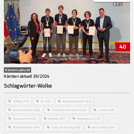
Kärnten.aktuell
Kärnten aktuell 39/2024
Schlagwörter-Wolke
180ga
(45)
ak
(48)
arbeiterkammer
(47)
beate prettner
(38)
Christian Scheider
(124)
corona
(69)
Coronavirus
(90)
filmblitz
(87)
filmmagazin
(76)
Filmneuheiten
(64)
Gaby Schaunig
(43)
gesundheit
(36)