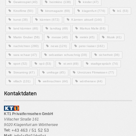
Gewinnspiel
(40)
heimkino
(138)
kinder
(47)
Kinofilme
(50)
kinomagazin
(69)
klagenfurt
(776)
kt1
(53)
kunst
(38)
kärnten
(672)
Kärnten aktuell
(144)
land kärnten
(46)
landtag
(49)
Markus Malle
(68)
Martin Gruber
(58)
messe
(40)
mmkk
(45)
Musik
(41)
nachrichten
(280)
news
(126)
peter kaiser
(162)
sara schaar
(47)
sebastian schuschnig
(38)
sicherheit
(36)
sport
(52)
spö
(53)
st.veit
(49)
stadtgespräch
(74)
Streaming
(47)
umfrage
(45)
Unnützes Filmwissen
(77)
villach
(131)
weihnachten
(44)
wörthersee
(44)
Kontaktdaten
KT1 Privatfernsehen GmbH
Villacher Straße 161
9020 Klagenfurt am Wörthersee
+43 463 / 51 52 53
Tel:
info[at]kt1[dot]at
Mail: