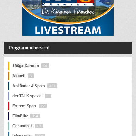
Programmübersicht
180ga Kärnten
68
Aktuell
5
Ankünder & Spots
417
der TALK spezial
1
Extrem Sport
22
FilmBlitz
194
Gesundheit
63
Infoservice
560