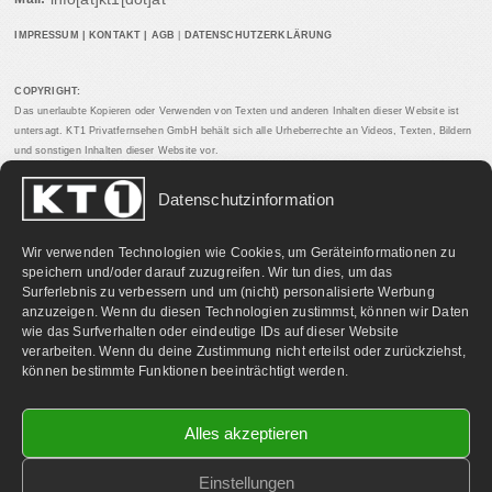
IMPRESSUM
|
KONTAKT
|
AGB
|
DATENSCHUTZERKLÄRUNG
COPYRIGHT:
Das unerlaubte Kopieren oder Verwenden von Texten und anderen Inhalten dieser Website ist
untersagt. KT1 Privatfernsehen GmbH behält sich alle Urheberrechte an Videos, Texten, Bildern
und sonstigen Inhalten dieser Website vor.
Datenschutzinformation
PARTNERLINKS:
Wir verwenden Technologien wie Cookies, um Geräteinformationen zu
speichern und/oder darauf zuzugreifen. Wir tun dies, um das
Surferlebnis zu verbessern und um (nicht) personalisierte Werbung
anzuzeigen. Wenn du diesen Technologien zustimmst, können wir Daten
wie das Surfverhalten oder eindeutige IDs auf dieser Website
verarbeiten. Wenn du deine Zustimmung nicht erteilst oder zurückziehst,
können bestimmte Funktionen beeinträchtigt werden.
Alles akzeptieren
Einstellungen