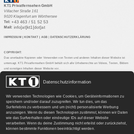
KT1 Privatfernsehen GmbH
Villacher Straße 161
9020 Klagenfurt am Wörthersee
+43 463 / 51 52 53
Tel:
info[at]kt1[dot]at
Mail:
IMPRESSUM
|
KONTAKT
|
AGB
|
DATENSCHUTZERKLÄRUNG
COPYRIGHT:
Das unerlaubte Kopieren oder Verwenden von Texten und anderen Inhalten dieser Website ist
untersagt. KT1 Privatfernsehen GmbH behält sich alle Urheberrechte an Videos, Texten, Bildern
und sonstigen Inhalten dieser Website vor.
Datenschutzinformation
PARTNERLINKS:
Wir verwenden Technologien wie Cookies, um Geräteinformationen zu
speichern und/oder darauf zuzugreifen. Wir tun dies, um das
Surferlebnis zu verbessern und um (nicht) personalisierte Werbung
anzuzeigen. Wenn du diesen Technologien zustimmst, können wir Daten
wie das Surfverhalten oder eindeutige IDs auf dieser Website
verarbeiten. Wenn du deine Zustimmung nicht erteilst oder zurückziehst,
können bestimmte Funktionen beeinträchtigt werden.