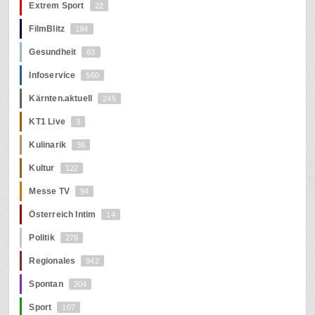
Extrem Sport
22
FilmBlitz
194
Gesundheit
63
Infoservice
560
Kärnten.aktuell
245
KT1 Live
3
Kulinarik
36
Kultur
122
Messe TV
94
Österreich Intim
14
Politik
278
Regionales
942
Spontan
204
Sport
107