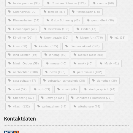
beate prettner
(38)
Christian Scheider
(124)
corona
(69)
Coronavirus
(90)
filmblitz
(87)
filmmagazin
(76)
Filmneuheiten
(64)
Gaby Schaunig
(43)
gesundheit
(36)
Gewinnspiel
(40)
heimkino
(138)
kinder
(47)
Kinofilme
(50)
kinomagazin
(69)
klagenfurt
(776)
kt1
(53)
kunst
(38)
kärnten
(675)
Kärnten aktuell
(144)
land kärnten
(46)
landtag
(49)
Markus Malle
(68)
Martin Gruber
(58)
messe
(40)
mmkk
(45)
Musik
(41)
nachrichten
(280)
news
(126)
peter kaiser
(162)
sara schaar
(47)
sebastian schuschnig
(38)
sicherheit
(36)
sport
(52)
spö
(53)
st.veit
(49)
stadtgespräch
(74)
Streaming
(47)
umfrage
(45)
Unnützes Filmwissen
(77)
villach
(132)
weihnachten
(44)
wörthersee
(44)
Kontaktdaten