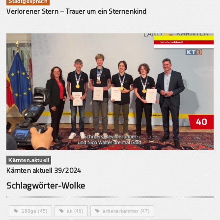
Stadtgespräch
Verlorener Stern – Trauer um ein Sternenkind
Kärnten.aktuell
Kärnten aktuell 39/2024
Schlagwörter-Wolke
180ga
(45)
ak
(48)
arbeiterkammer
(47)