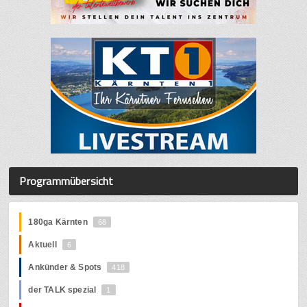
Programmübersicht
180ga Kärnten
68
Aktuell
6
Ankünder & Spots
418
der TALK spezial
1