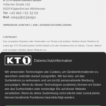
KT1 Privatfernsehen GmbH
Villacher Straße 161
9020 Klagenfurt am Wörthersee
+43 463 / 51 52 53
Tel:
info[at]kt1[dot]at
Mail:
IMPRESSUM
|
KONTAKT
|
AGB
|
DATENSCHUTZERKLÄRUNG
COPYRIGHT:
Das unerlaubte Kopieren oder Verwenden von Texten und anderen Inhalten dieser Website ist
untersagt. KT1 Privatfernsehen GmbH behält sich alle Urheberrechte an Videos, Texten, Bildern
und sonstigen Inhalten dieser Website vor.
Datenschutzinformation
PARTNERLINKS:
Wir verwenden Technologien wie Cookies, um Geräteinformationen zu
speichern und/oder darauf zuzugreifen. Wir tun dies, um das
Surferlebnis zu verbessern und um (nicht) personalisierte Werbung
anzuzeigen. Wenn du diesen Technologien zustimmst, können wir Daten
wie das Surfverhalten oder eindeutige IDs auf dieser Website
verarbeiten. Wenn du deine Zustimmung nicht erteilst oder zurückziehst,
können bestimmte Funktionen beeinträchtigt werden.