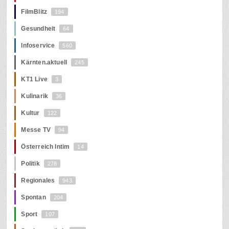
FilmBlitz
194
Gesundheit
64
Infoservice
560
Kärnten.aktuell
245
KT1 Live
3
Kulinarik
36
Kultur
122
Messe TV
94
Österreich Intim
14
Politik
278
Regionales
943
Spontan
204
Sport
107