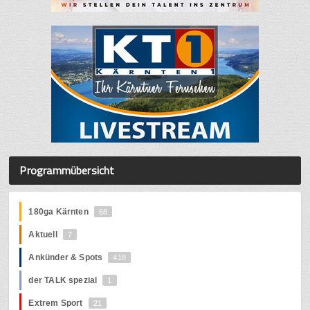
Programmübersicht
180ga Kärnten
68
Aktuell
7
Ankünder & Spots
418
der TALK spezial
1
Extrem Sport
21