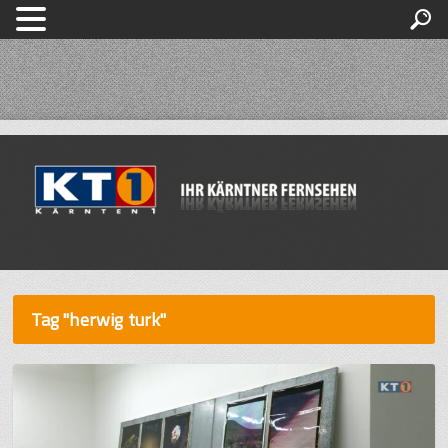
Tag "herwig turk"