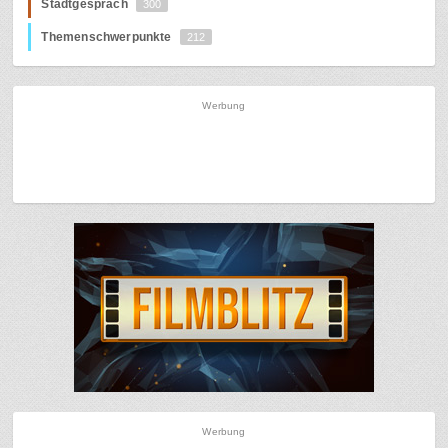
Stadtgespräch
300
Themenschwerpunkte
212
Werbung
Werbung