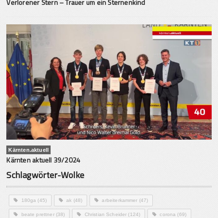
Verlorener Stern – Trauer um ein Sternenkind
Kärnten.aktuell
Kärnten aktuell 39/2024
Schlagwörter-Wolke
180ga
(45)
ak
(48)
arbeiterkammer
(47)
beate prettner
(38)
Christian Scheider
(124)
corona
(69)