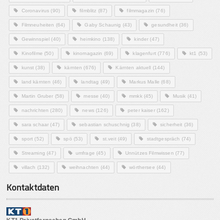
Coronavirus
(90)
filmblitz
(87)
filmmagazin
(76)
Filmneuheiten
(64)
Gaby Schaunig
(43)
gesundheit
(36)
Gewinnspiel
(40)
heimkino
(138)
kinder
(47)
Kinofilme
(50)
kinomagazin
(69)
klagenfurt
(776)
kt1
(53)
kunst
(38)
kärnten
(676)
Kärnten aktuell
(144)
land kärnten
(46)
landtag
(49)
Markus Malle
(68)
Martin Gruber
(58)
messe
(40)
mmkk
(45)
Musik
(41)
nachrichten
(280)
news
(126)
peter kaiser
(162)
sara schaar
(47)
sebastian schuschnig
(38)
sicherheit
(36)
sport
(52)
spö
(53)
st.veit
(49)
stadtgespräch
(74)
Streaming
(47)
umfrage
(45)
Unnützes Filmwissen
(77)
villach
(132)
weihnachten
(44)
wörthersee
(44)
Kontaktdaten