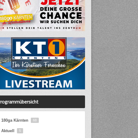
rogrammübersicht
180ga Kärnten
68
Aktuell
5