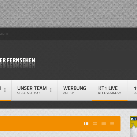
ssum
M
UNSER TEAM
WERBUNG
KT1 LIVE
1
STELLT SICH VOR
AUF KT1
KT1 LIVESTREAM
D