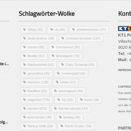
Schlagwörter-Wolke
Kont
180ga
(45)
ak
(48)
arbeiterkammer
(47)
KT1 P
beate prettner
(38)
Christian Scheider
(124)
Villac
9020 K
corona
(69)
Coronavirus
(90)
Tel:
+4
filmblitz
(87)
filmmagazin
(76)
Mail:
i
Alarmierende Selbstmordrate in Kärnten
Filmneuheiten
(64)
Gaby Schaunig
(43)
IMPRES
gesundheit
(36)
Gewinnspiel
(40)
heimkino
(138)
kinder
(47)
COPYRIG
Kinofilme
(50)
kinomagazin
(69)
Das unerl
Inhalten d
klagenfurt
(776)
kt1
(53)
kunst
(38)
sich alle 
kärnten
(672)
Kärnten aktuell
(144)
dieser Web
land kärnten
(46)
landtag
(49)
Mittelstand – Fit fürs Land Folge 9- Konditor
Markus Malle
(68)
Martin Gruber
(58)
PARTN