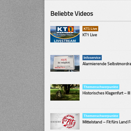
Beliebte Videos
KT1 Live
KT1 Live
Infoservice
Themenschwerpunkte
Historisches Klagenfurt – III
Themenschwerpunkte