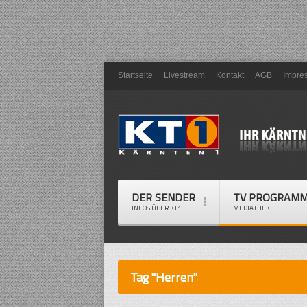
Startseite
Livestream
Kontakt
AGB
Impre
DER SENDER
TV PROGRAM
INFOS ÜBER KT1
MEDIATHEK
Tag "Herren"