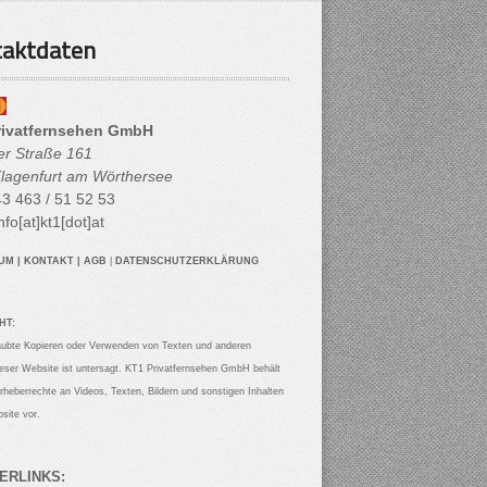
aktdaten
rivatfernsehen GmbH
her Straße 161
lagenfurt am Wörthersee
3 463 / 51 52 53
nfo[at]kt1[dot]at
SUM
|
KONTAKT
|
AGB
|
DATENSCHUTZERKLÄRUNG
HT:
aubte Kopieren oder Verwenden von Texten und anderen
ieser Website ist untersagt. KT1 Privatfernsehen GmbH behält
Urheberrechte an Videos, Texten, Bildern und sonstigen Inhalten
site vor.
ERLINKS: