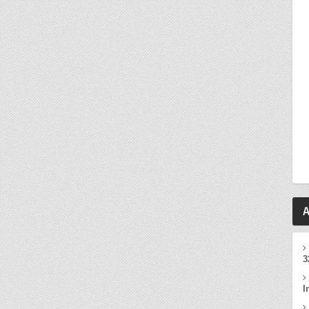
A
3
I