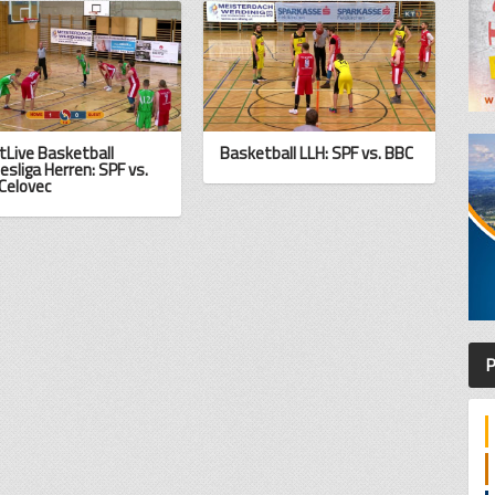
tLive Basketball
Basketball LLH: SPF vs. BBC
esliga Herren: SPF vs.
Celovec
P