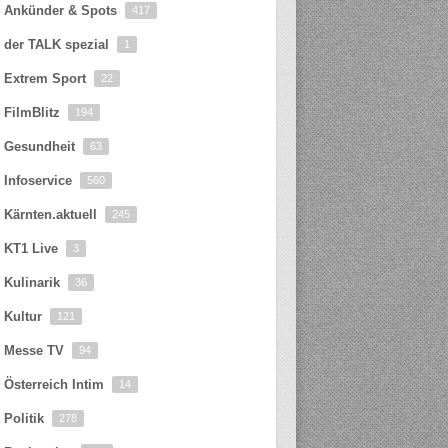
Ankünder & Spots
417
der TALK spezial
1
Extrem Sport
22
FilmBlitz
194
Gesundheit
63
Infoservice
560
Kärnten.aktuell
245
KT1 Live
3
Kulinarik
36
Kultur
121
Messe TV
94
Österreich Intim
14
Politik
278