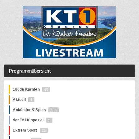
Programmübersicht
180ga Kärnten
68
Aktuell
6
Ankünder & Spots
418
der TALK spezial
1
Extrem Sport
21