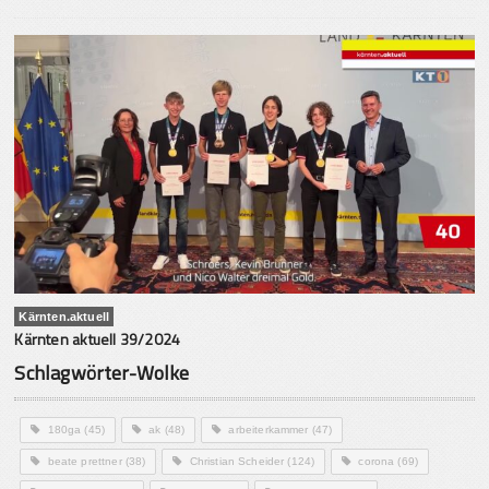
Kärnten.aktuell
Kärnten aktuell 39/2024
Schlagwörter-Wolke
180ga
(45)
ak
(48)
arbeiterkammer
(47)
beate prettner
(38)
Christian Scheider
(124)
corona
(69)