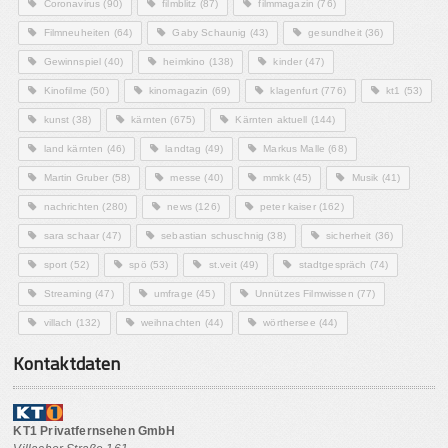
Coronavirus
(90)
filmblitz
(87)
filmmagazin
(76)
Filmneuheiten
(64)
Gaby Schaunig
(43)
gesundheit
(36)
Gewinnspiel
(40)
heimkino
(138)
kinder
(47)
Kinofilme
(50)
kinomagazin
(69)
klagenfurt
(776)
kt1
(53)
kunst
(38)
kärnten
(675)
Kärnten aktuell
(144)
land kärnten
(46)
landtag
(49)
Markus Malle
(68)
Martin Gruber
(58)
messe
(40)
mmkk
(45)
Musik
(41)
nachrichten
(280)
news
(126)
peter kaiser
(162)
sara schaar
(47)
sebastian schuschnig
(38)
sicherheit
(36)
sport
(52)
spö
(53)
st.veit
(49)
stadtgespräch
(74)
Streaming
(47)
umfrage
(45)
Unnützes Filmwissen
(77)
villach
(132)
weihnachten
(44)
wörthersee
(44)
Kontaktdaten
KT1 Privatfernsehen GmbH