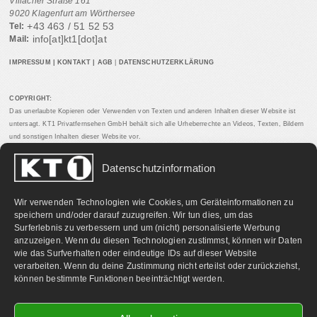
Villacher Straße 161
9020 Klagenfurt am Wörthersee
+43 463 / 51 52 53
Tel:
info[at]kt1[dot]at
Mail:
IMPRESSUM
|
KONTAKT
|
AGB
|
DATENSCHUTZERKLÄRUNG
COPYRIGHT:
Das unerlaubte Kopieren oder Verwenden von Texten und anderen Inhalten dieser Website ist
untersagt. KT1 Privatfernsehen GmbH behält sich alle Urheberrechte an Videos, Texten, Bildern
und sonstigen Inhalten dieser Website vor.
Datenschutzinformation
PARTNERLINKS:
Wir verwenden Technologien wie Cookies, um Geräteinformationen zu
speichern und/oder darauf zuzugreifen. Wir tun dies, um das
Surferlebnis zu verbessern und um (nicht) personalisierte Werbung
anzuzeigen. Wenn du diesen Technologien zustimmst, können wir Daten
wie das Surfverhalten oder eindeutige IDs auf dieser Website
verarbeiten. Wenn du deine Zustimmung nicht erteilst oder zurückziehst,
können bestimmte Funktionen beeinträchtigt werden.