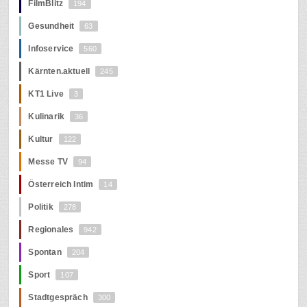
FilmBlitz
194
Gesundheit
63
Infoservice
560
Kärnten.aktuell
245
KT1 Live
3
Kulinarik
36
Kultur
122
Messe TV
94
Österreich Intim
14
Politik
278
Regionales
942
Spontan
204
Sport
107
Stadtgespräch
300