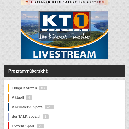
Programmübersicht
180ga Kärnten
68
Aktuell
6
Ankünder & Spots
418
der TALK spezial
1
Extrem Sport
22