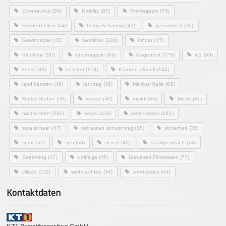
Coronavirus
(90)
filmblitz
(87)
filmmagazin
(76)
Filmneuheiten
(64)
Gaby Schaunig
(43)
gesundheit
(36)
Gewinnspiel
(40)
heimkino
(138)
kinder
(47)
Kinofilme
(50)
kinomagazin
(69)
klagenfurt
(776)
kt1
(53)
kunst
(38)
kärnten
(674)
Kärnten aktuell
(144)
land kärnten
(46)
landtag
(49)
Markus Malle
(68)
Martin Gruber
(58)
messe
(40)
mmkk
(45)
Musik
(41)
nachrichten
(280)
news
(126)
peter kaiser
(162)
sara schaar
(47)
sebastian schuschnig
(38)
sicherheit
(36)
sport
(52)
spö
(53)
st.veit
(49)
stadtgespräch
(74)
Streaming
(47)
umfrage
(45)
Unnützes Filmwissen
(77)
villach
(132)
weihnachten
(44)
wörthersee
(44)
Kontaktdaten