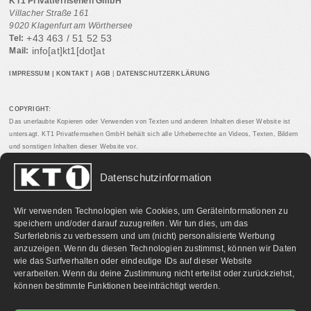
KT1 Privatfernsehen GmbH
Villacher Straße 161
9020 Klagenfurt am Wörthersee
+43 463 / 51 52 53
Tel:
info[at]kt1[dot]at
Mail:
IMPRESSUM
|
KONTAKT
|
AGB
|
DATENSCHUTZERKLÄRUNG
COPYRIGHT:
Das unerlaubte Kopieren oder Verwenden von Texten und anderen Inhalten dieser Website ist
untersagt. KT1 Privatfernsehen GmbH behält sich alle Urheberrechte an Videos, Texten, Bildern
und sonstigen Inhalten dieser Website vor.
Datenschutzinformation
PARTNERLINKS:
Wir verwenden Technologien wie Cookies, um Geräteinformationen zu
speichern und/oder darauf zuzugreifen. Wir tun dies, um das
Surferlebnis zu verbessern und um (nicht) personalisierte Werbung
anzuzeigen. Wenn du diesen Technologien zustimmst, können wir Daten
wie das Surfverhalten oder eindeutige IDs auf dieser Website
verarbeiten. Wenn du deine Zustimmung nicht erteilst oder zurückziehst,
können bestimmte Funktionen beeinträchtigt werden.