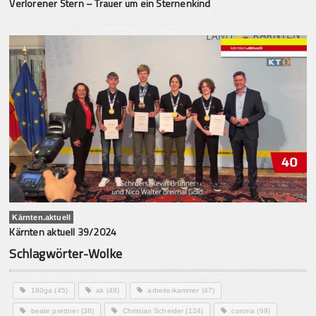
Verlorener Stern – Trauer um ein Sternenkind
Kärnten.aktuell
Kärnten aktuell 39/2024
Schlagwörter-Wolke
180ga
(45)
ak
(48)
arbeiterkammer
(47)
beate prettner
(38)
Christian Scheider
(124)
corona
(69)