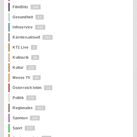
FilmBlitz
194
Gesundheit
63
Infoservice
560
Kärnten.aktuell
245
KT1 Live
3
Kulinarik
36
Kultur
122
Messe TV
94
Österreich Intim
14
Politik
278
Regionales
941
Spontan
204
Sport
107