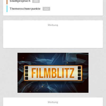
Stadtgespräch
300
Themenschwerpunkte
212
Werbung
Werbung