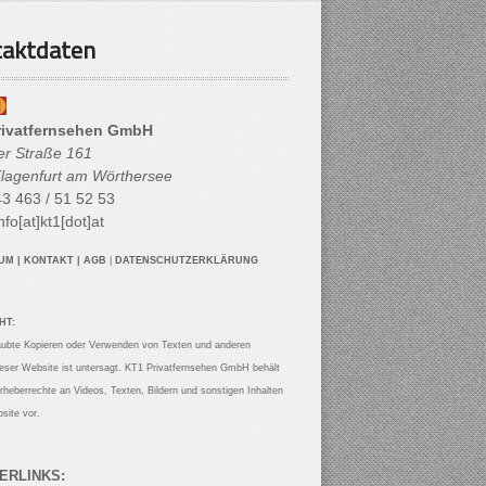
aktdaten
rivatfernsehen GmbH
her Straße 161
lagenfurt am Wörthersee
3 463 / 51 52 53
nfo[at]kt1[dot]at
SUM
|
KONTAKT
|
AGB
|
DATENSCHUTZERKLÄRUNG
HT:
aubte Kopieren oder Verwenden von Texten und anderen
ieser Website ist untersagt. KT1 Privatfernsehen GmbH behält
Urheberrechte an Videos, Texten, Bildern und sonstigen Inhalten
site vor.
ERLINKS: