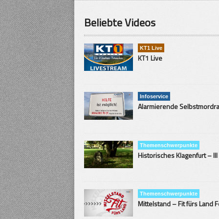
Beliebte Videos
KT1 Live
KT1 Live
Infoservice
Themenschwerpunkte
Historisches Klagenfurt – III
Themenschwerpunkte