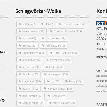
Schlagwörter-Wolke
Kont
180ga
(45)
ak
(48)
arbeiterkammer
(47)
KT1 P
beate prettner
(38)
Christian Scheider
(124)
Villac
9020 K
corona
(69)
Coronavirus
(90)
Tel:
+4
filmblitz
(87)
filmmagazin
(76)
Mail:
i
Alarmierende Selbstmordrate in Kärnten
Filmneuheiten
(64)
Gaby Schaunig
(43)
IMPRES
gesundheit
(36)
Gewinnspiel
(40)
heimkino
(138)
kinder
(47)
COPYRIG
Kinofilme
(50)
kinomagazin
(69)
Das unerl
Inhalten d
klagenfurt
(776)
kt1
(53)
kunst
(38)
sich alle 
kärnten
(672)
Kärnten aktuell
(144)
dieser Web
land kärnten
(46)
landtag
(49)
Mittelstand – Fit fürs Land Folge 9- Konditor
Markus Malle
(68)
Martin Gruber
(58)
PARTN