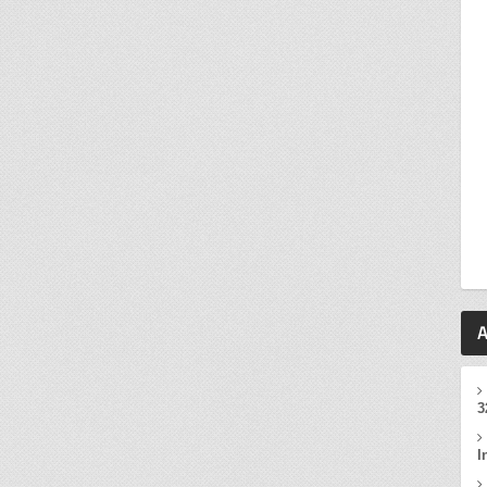
A
3
I