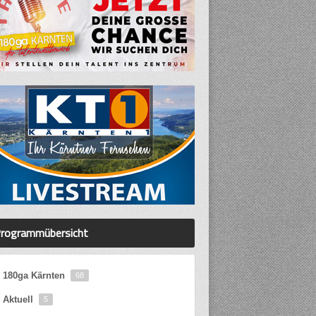
rogrammübersicht
180ga Kärnten
68
Aktuell
5