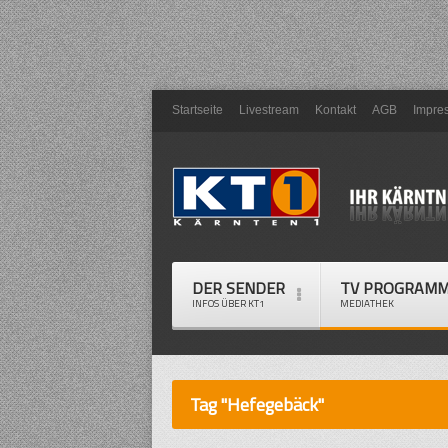
Startseite
Livestream
Kontakt
AGB
Impre
DER SENDER
TV PROGRAM
INFOS ÜBER KT1
MEDIATHEK
Tag "Hefegebäck"