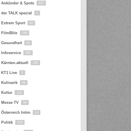
Ankünder & Spots
417
der TALK spezial
1
Extrem Sport
22
FilmBlitz
194
Gesundheit
63
Infoservice
560
Kärnten.aktuell
245
KT1 Live
3
Kulinarik
36
Kultur
121
Messe TV
94
Österreich Intim
14
Politik
278