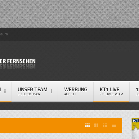
ssum
M
UNSER TEAM
WERBUNG
KT1 LIVE
1
STELLT SICH VOR
AUF KT1
KT1 LIVESTREAM
D