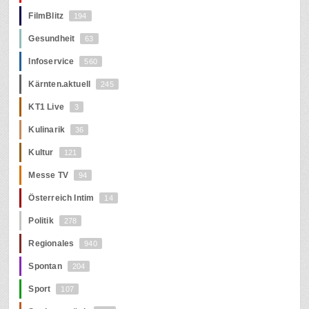
FilmBlitz
194
Gesundheit
63
Infoservice
560
Kärnten.aktuell
245
KT1 Live
3
Kulinarik
36
Kultur
121
Messe TV
94
Österreich Intim
14
Politik
278
Regionales
940
Spontan
204
Sport
107