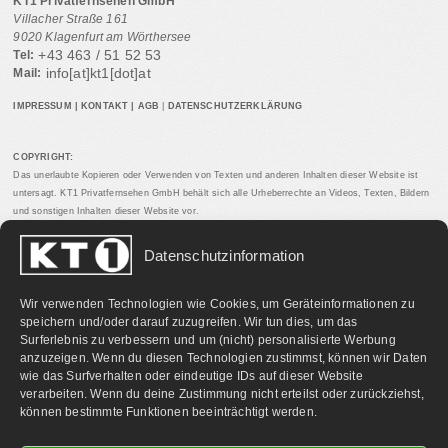
KT1 Privatfernsehen GmbH
Villacher Straße 161
9020 Klagenfurt am Wörthersee
+43 463 / 51 52 53
Tel:
info[at]kt1[dot]at
Mail:
IMPRESSUM
|
KONTAKT
|
AGB
|
DATENSCHUTZERKLÄRUNG
COPYRIGHT:
Das unerlaubte Kopieren oder Verwenden von Texten und anderen Inhalten dieser Website ist
untersagt. KT1 Privatfernsehen GmbH behält sich alle Urheberrechte an Videos, Texten, Bildern
und sonstigen Inhalten dieser Website vor.
Datenschutzinformation
PARTNERLINKS:
Wir verwenden Technologien wie Cookies, um Geräteinformationen zu
speichern und/oder darauf zuzugreifen. Wir tun dies, um das
Surferlebnis zu verbessern und um (nicht) personalisierte Werbung
anzuzeigen. Wenn du diesen Technologien zustimmst, können wir Daten
wie das Surfverhalten oder eindeutige IDs auf dieser Website
verarbeiten. Wenn du deine Zustimmung nicht erteilst oder zurückziehst,
können bestimmte Funktionen beeinträchtigt werden.