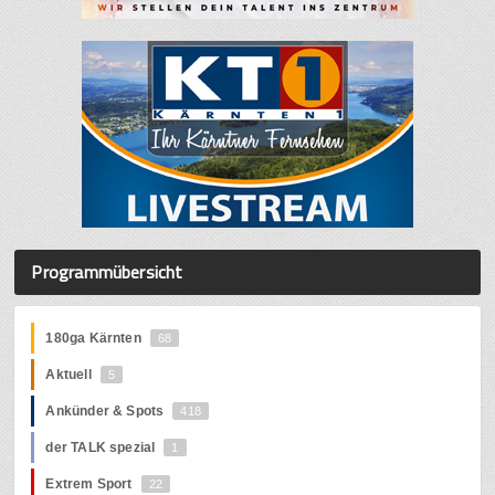
Programmübersicht
180ga Kärnten
68
Aktuell
5
Ankünder & Spots
418
der TALK spezial
1
Extrem Sport
22