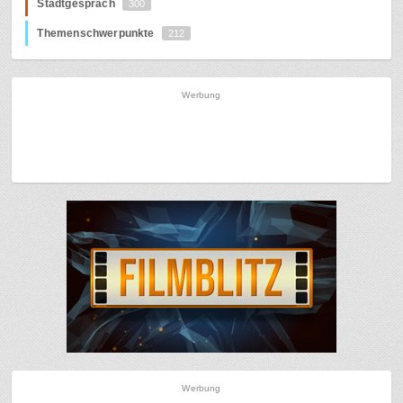
Stadtgespräch
300
Themenschwerpunkte
212
Werbung
Werbung