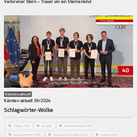
Verlorener Stern – Trauer um ein Sternenkind
Kärnten.aktuell
Kärnten aktuell 39/2024
Schlagwörter-Wolke
180ga
(45)
ak
(48)
arbeiterkammer
(47)
beate prettner
(38)
Christian Scheider
(124)
corona
(69)