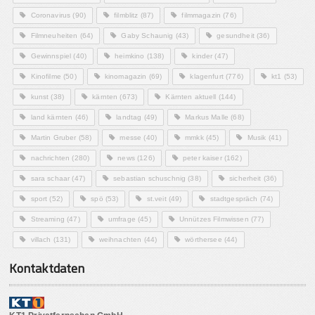
Coronavirus
(90)
filmblitz
(87)
filmmagazin
(76)
Filmneuheiten
(64)
Gaby Schaunig
(43)
gesundheit
(36)
Gewinnspiel
(40)
heimkino
(138)
kinder
(47)
Kinofilme
(50)
kinomagazin
(69)
klagenfurt
(776)
kt1
(53)
kunst
(38)
kärnten
(673)
Kärnten aktuell
(144)
land kärnten
(46)
landtag
(49)
Markus Malle
(68)
Martin Gruber
(58)
messe
(40)
mmkk
(45)
Musik
(41)
nachrichten
(280)
news
(126)
peter kaiser
(162)
sara schaar
(47)
sebastian schuschnig
(38)
sicherheit
(36)
sport
(52)
spö
(53)
st.veit
(49)
stadtgespräch
(74)
Streaming
(47)
umfrage
(45)
Unnützes Filmwissen
(77)
villach
(131)
weihnachten
(44)
wörthersee
(44)
Kontaktdaten