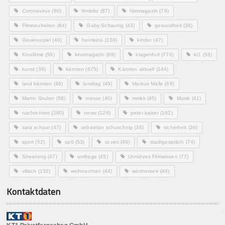
Coronavirus
(90)
filmblitz
(87)
filmmagazin
(76)
Filmneuheiten
(64)
Gaby Schaunig
(43)
gesundheit
(36)
Gewinnspiel
(40)
heimkino
(138)
kinder
(47)
Kinofilme
(50)
kinomagazin
(69)
klagenfurt
(776)
kt1
(53)
kunst
(38)
kärnten
(675)
Kärnten aktuell
(144)
land kärnten
(46)
landtag
(49)
Markus Malle
(68)
Martin Gruber
(58)
messe
(40)
mmkk
(45)
Musik
(41)
nachrichten
(280)
news
(126)
peter kaiser
(162)
sara schaar
(47)
sebastian schuschnig
(38)
sicherheit
(36)
sport
(52)
spö
(53)
st.veit
(49)
stadtgespräch
(74)
Streaming
(47)
umfrage
(45)
Unnützes Filmwissen
(77)
villach
(132)
weihnachten
(44)
wörthersee
(44)
Kontaktdaten