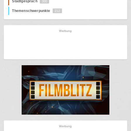
Stadtgespräch
300
Themenschwerpunkte
212
Werbung
Werbung