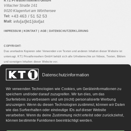
KT1 Privatfernsehen GmbH
Villacher Straße 161
9020 Klagenfurt am Wörthersee
+43 463 / 51 52 53
Tel:
info[at]kt1[dot]at
Mail:
IMPRESSUM
|
KONTAKT
|
AGB
|
DATENSCHUTZERKLÄRUNG
COPYRIGHT:
Das unerlaubte Kopieren oder Verwenden von Texten und anderen Inhalten dieser Website ist
untersagt. KT1 Privatfernsehen GmbH behält sich alle Urheberrechte an Videos, Texten, Bildern
und sonstigen Inhalten dieser Website vor.
Datenschutzinformation
PARTNERLINKS:
Wir verwenden Technologien wie Cookies, um Geräteinformationen zu
speichern und/oder darauf zuzugreifen. Wir tun dies, um das
Surferlebnis zu verbessern und um (nicht) personalisierte Werbung
anzuzeigen. Wenn du diesen Technologien zustimmst, können wir Daten
wie das Surfverhalten oder eindeutige IDs auf dieser Website
verarbeiten. Wenn du deine Zustimmung nicht erteilst oder zurückziehst,
können bestimmte Funktionen beeinträchtigt werden.