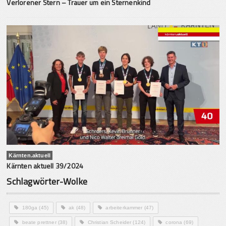
Verlorener Stern – Trauer um ein Sternenkind
Kärnten.aktuell
Kärnten aktuell 39/2024
Schlagwörter-Wolke
180ga
(45)
ak
(48)
arbeiterkammer
(47)
beate prettner
(38)
Christian Scheider
(124)
corona
(69)