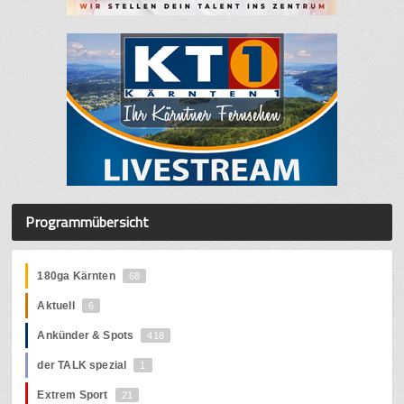
Programmübersicht
180ga Kärnten
68
Aktuell
6
Ankünder & Spots
418
der TALK spezial
1
Extrem Sport
21