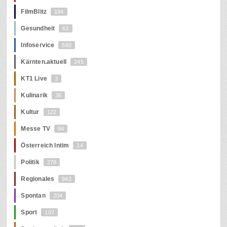
FilmBlitz
194
Gesundheit
63
Infoservice
560
Kärnten.aktuell
245
KT1 Live
3
Kulinarik
36
Kultur
122
Messe TV
94
Österreich Intim
14
Politik
278
Regionales
942
Spontan
204
Sport
107