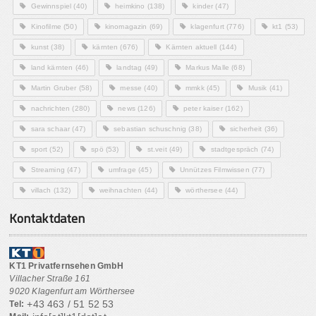
Gewinnspiel
(40)
heimkino
(138)
kinder
(47)
Kinofilme
(50)
kinomagazin
(69)
klagenfurt
(776)
kt1
(53)
kunst
(38)
kärnten
(676)
Kärnten aktuell
(144)
land kärnten
(46)
landtag
(49)
Markus Malle
(68)
Martin Gruber
(58)
messe
(40)
mmkk
(45)
Musik
(41)
nachrichten
(280)
news
(126)
peter kaiser
(162)
sara schaar
(47)
sebastian schuschnig
(38)
sicherheit
(36)
sport
(52)
spö
(53)
st.veit
(49)
stadtgespräch
(74)
Streaming
(47)
umfrage
(45)
Unnützes Filmwissen
(77)
villach
(132)
weihnachten
(44)
wörthersee
(44)
Kontaktdaten
KT1 Privatfernsehen GmbH
Villacher Straße 161
9020 Klagenfurt am Wörthersee
+43 463 / 51 52 53
Tel: