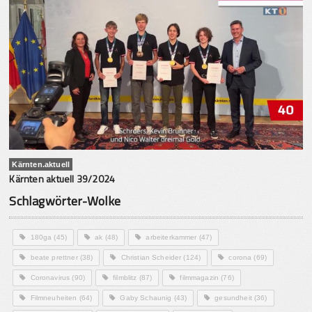
Kärnten.aktuell
Kärnten aktuell 39/2024
Schlagwörter-Wolke
180ga
(45)
ak
(48)
arbeiterkammer
(47)
beate prettner
(38)
Christian Scheider
(124)
corona
(69)
Coronavirus
(90)
filmblitz
(87)
filmmagazin
(76)
Filmneuheiten
(64)
Gaby Schaunig
(43)
gesundheit
(36)