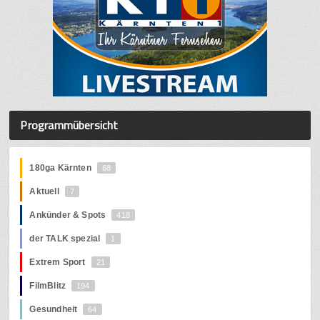
Programmübersicht
180ga Kärnten
68
Aktuell
7
Ankünder & Spots
418
der TALK spezial
1
Extrem Sport
21
FilmBlitz
194
Gesundheit
64