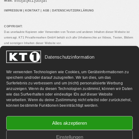
info[at]kt1[dot]at
Mail:
IMPRESSUM
|
KONTAKT
|
AGB
|
DATENSCHUTZERKLÄRUNG
COPYRIGHT:
Das unerlaubte Kopieren oder Verwenden von Texten und anderen Inhalten dieser Website ist
untersagt. KT1 Privatfernsehen GmbH behält sich alle Urheberrechte an Videos, Texten, Bildern
und sonstigen Inhalten dieser Website vor.
Datenschutzinformation
PARTNERLINKS:
Wir verwenden Technologien wie Cookies, um Geräteinformationen zu
speichern und/oder darauf zuzugreifen. Wir tun dies, um das
Surferlebnis zu verbessern und um (nicht) personalisierte Werbung
anzuzeigen. Wenn du diesen Technologien zustimmst, können wir Daten
wie das Surfverhalten oder eindeutige IDs auf dieser Website
verarbeiten. Wenn du deine Zustimmung nicht erteilst oder zurückziehst,
können bestimmte Funktionen beeinträchtigt werden.
Alles akzeptieren
Einstellungen