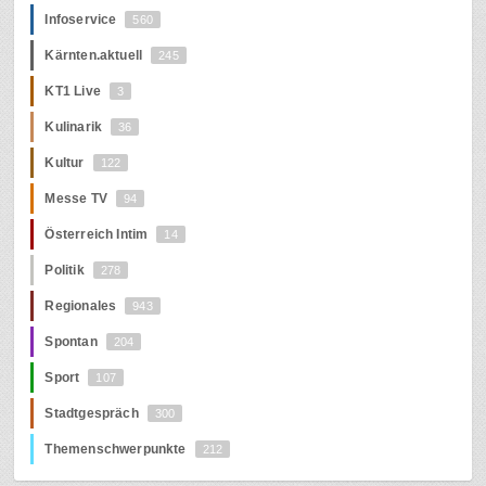
Infoservice
560
Kärnten.aktuell
245
KT1 Live
3
Kulinarik
36
Kultur
122
Messe TV
94
Österreich Intim
14
Politik
278
Regionales
943
Spontan
204
Sport
107
Stadtgespräch
300
Themenschwerpunkte
212