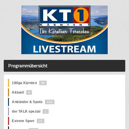
Programmübersicht
180ga Kärnten
68
Aktuell
6
Ankünder & Spots
418
der TALK spezial
1
Extrem Sport
22