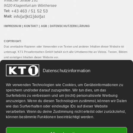
Villacher Straße 161
9020 Klagenfurt am Wörthersee
+43 463 / 51 52 53
Tel:
info[at]kt1[dot]at
Mail:
IMPRESSUM
|
KONTAKT
|
AGB
|
DATENSCHUTZERKLÄRUNG
COPYRIGHT:
Das unerlaubte Kopieren oder Verwenden von Texten und anderen Inhalten dieser Website ist
untersagt. KT1 Privatfernsehen GmbH behält sich alle Urheberrechte an Videos, Texten, Bildern
und sonstigen Inhalten dieser Website vor.
Datenschutzinformation
PARTNERLINKS:
Wir verwenden Technologien wie Cookies, um Geräteinformationen zu
speichern und/oder darauf zuzugreifen. Wir tun dies, um das
Surferlebnis zu verbessern und um (nicht) personalisierte Werbung
anzuzeigen. Wenn du diesen Technologien zustimmst, können wir Daten
wie das Surfverhalten oder eindeutige IDs auf dieser Website
verarbeiten. Wenn du deine Zustimmung nicht erteilst oder zurückziehst,
können bestimmte Funktionen beeinträchtigt werden.