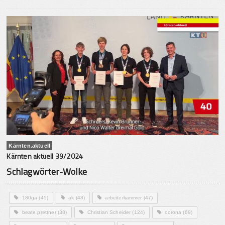
Kärnten.aktuell
Kärnten aktuell 39/2024
Schlagwörter-Wolke
180ga
(45)
ak
(48)
arbeiterkammer
(47)
beate prettner
(38)
Christian Scheider
(124)
corona
(69)