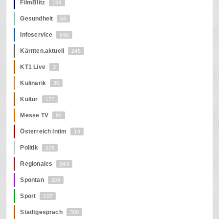
FilmBlitz
194
Gesundheit
64
Infoservice
560
Kärnten.aktuell
245
KT1 Live
3
Kulinarik
36
Kultur
122
Messe TV
94
Österreich Intim
14
Politik
278
Regionales
943
Spontan
204
Sport
107
Stadtgespräch
300