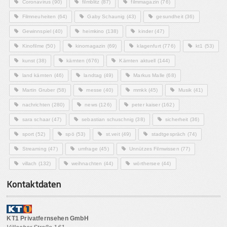
Coronavirus
(90)
filmblitz
(87)
filmmagazin
(76)
Filmneuheiten
(64)
Gaby Schaunig
(43)
gesundheit
(36)
Gewinnspiel
(40)
heimkino
(138)
kinder
(47)
Kinofilme
(50)
kinomagazin
(69)
klagenfurt
(776)
kt1
(53)
kunst
(38)
kärnten
(676)
Kärnten aktuell
(144)
land kärnten
(46)
landtag
(49)
Markus Malle
(68)
Martin Gruber
(58)
messe
(40)
mmkk
(45)
Musik
(41)
nachrichten
(280)
news
(126)
peter kaiser
(162)
sara schaar
(47)
sebastian schuschnig
(38)
sicherheit
(36)
sport
(52)
spö
(53)
st.veit
(49)
stadtgespräch
(74)
Streaming
(47)
umfrage
(45)
Unnützes Filmwissen
(77)
villach
(132)
weihnachten
(44)
wörthersee
(44)
Kontaktdaten
KT1 Privatfernsehen GmbH