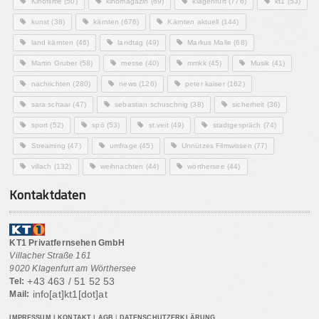
Kinofilme
(50)
kinomagazin
(69)
klagenfurt
(776)
kt1
(53)
kunst
(38)
kärnten
(676)
Kärnten aktuell
(144)
land kärnten
(46)
landtag
(49)
Markus Malle
(68)
Martin Gruber
(58)
messe
(40)
mmkk
(45)
Musik
(41)
nachrichten
(280)
news
(126)
peter kaiser
(162)
sara schaar
(47)
sebastian schuschnig
(38)
sicherheit
(36)
sport
(52)
spö
(53)
st.veit
(49)
stadtgespräch
(74)
Streaming
(47)
umfrage
(45)
Unnützes Filmwissen
(77)
villach
(132)
weihnachten
(44)
wörthersee
(44)
Kontaktdaten
KT1 Privatfernsehen GmbH
Villacher Straße 161
9020 Klagenfurt am Wörthersee
+43 463 / 51 52 53
Tel:
info[at]kt1[dot]at
Mail:
IMPRESSUM
|
KONTAKT
|
AGB
|
DATENSCHUTZERKLÄRUNG