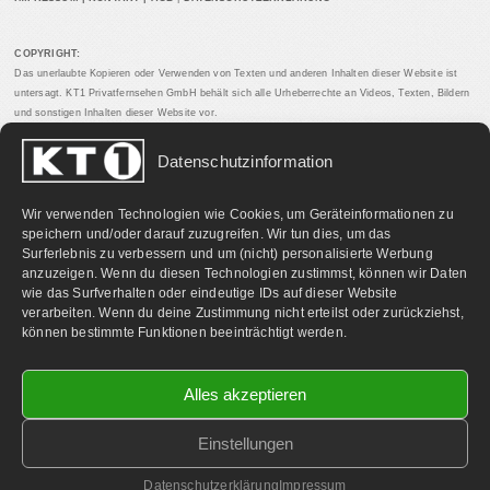
COPYRIGHT:
Das unerlaubte Kopieren oder Verwenden von Texten und anderen Inhalten dieser Website ist
untersagt. KT1 Privatfernsehen GmbH behält sich alle Urheberrechte an Videos, Texten, Bildern
und sonstigen Inhalten dieser Website vor.
Datenschutzinformation
PARTNERLINKS:
Wir verwenden Technologien wie Cookies, um Geräteinformationen zu
speichern und/oder darauf zuzugreifen. Wir tun dies, um das
Surferlebnis zu verbessern und um (nicht) personalisierte Werbung
anzuzeigen. Wenn du diesen Technologien zustimmst, können wir Daten
wie das Surfverhalten oder eindeutige IDs auf dieser Website
verarbeiten. Wenn du deine Zustimmung nicht erteilst oder zurückziehst,
können bestimmte Funktionen beeinträchtigt werden.
Alles akzeptieren
Einstellungen
©
2026 KT1 Privatfernsehen - Alle Rechte vorbehalten.
Homepage & Webbetreuung DF-Media.at
Datenschutzerklärung
Impressum