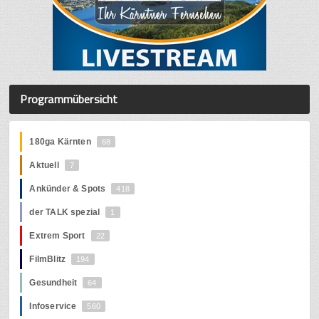
Programmübersicht
180ga Kärnten
68
Aktuell
7
Ankünder & Spots
418
der TALK spezial
1
Extrem Sport
22
FilmBlitz
194
Gesundheit
64
Infoservice
560