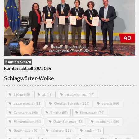
Kärnten.aktuell
Kärnten aktuell 39/2024
Schlagwörter-Wolke
180ga
(45)
ak
(48)
arbeiterkammer
(47)
beate prettner
(38)
Christian Scheider
(124)
corona
(69)
Coronavirus
(90)
filmblitz
(87)
filmmagazin
(76)
Filmneuheiten
(64)
Gaby Schaunig
(43)
gesundheit
(36)
Gewinnspiel
(40)
heimkino
(138)
kinder
(47)