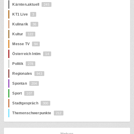
Kärnten.aktuell
245
KT1 Live
3
Kulinarik
36
Kultur
122
Messe TV
94
Österreich Intim
14
Politik
278
Regionales
943
Spontan
204
Sport
107
Stadtgespräch
300
Themenschwerpunkte
212
Werbung