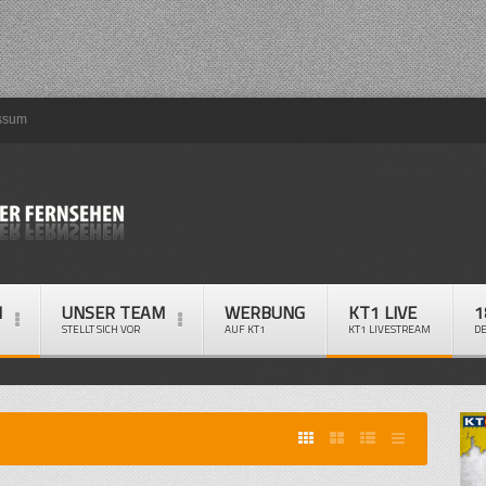
ssum
M
UNSER TEAM
WERBUNG
KT1 LIVE
1
STELLT SICH VOR
AUF KT1
KT1 LIVESTREAM
D