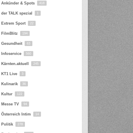
Ankünder & Spots
418
der TALK spezial
1
Extrem Sport
22
FilmBlitz
194
Gesundheit
63
Infoservice
560
Kärnten.aktuell
245
KT1 Live
3
Kulinarik
36
Kultur
122
Messe TV
94
Österreich Intim
14
Politik
278