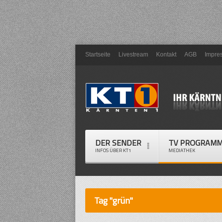
Startseite
Livestream
Kontakt
AGB
Impre
DER SENDER
TV PROGRAM
INFOS ÜBER KT1
MEDIATHEK
Tag "grün"