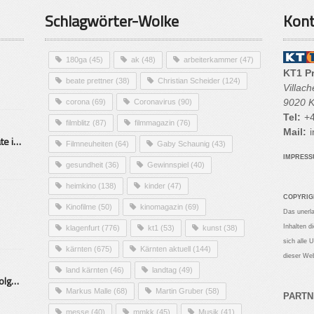
Schlagwörter-Wolke
Kont
180ga
(45)
ak
(48)
arbeiterkammer
(47)
KT1 P
beate prettner
(38)
Christian Scheider
(124)
Villac
9020 K
corona
(69)
Coronavirus
(90)
Tel:
+4
filmblitz
(87)
filmmagazin
(76)
Mail:
i
Alarmierende Selbstmordrate in Kärnten
Filmneuheiten
(64)
Gaby Schaunig
(43)
IMPRES
gesundheit
(36)
Gewinnspiel
(40)
heimkino
(138)
kinder
(47)
COPYRIG
Kinofilme
(50)
kinomagazin
(69)
Das unerl
Inhalten d
klagenfurt
(776)
kt1
(53)
kunst
(38)
sich alle 
kärnten
(675)
Kärnten aktuell
(144)
dieser Web
land kärnten
(46)
landtag
(49)
Mittelstand – Fit fürs Land Folge 9- Konditor
Markus Malle
(68)
Martin Gruber
(58)
PARTN
messe
(40)
mmkk
(45)
Musik
(41)