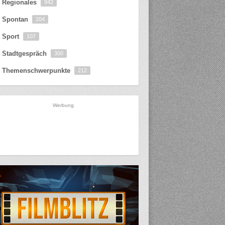
Regionales
942
Spontan
204
Sport
107
Stadtgespräch
300
Themenschwerpunkte
212
Werbung