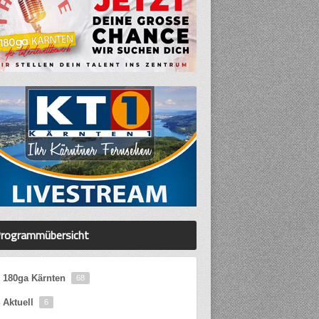
rogrammübersicht
180ga Kärnten
68
Aktuell
6