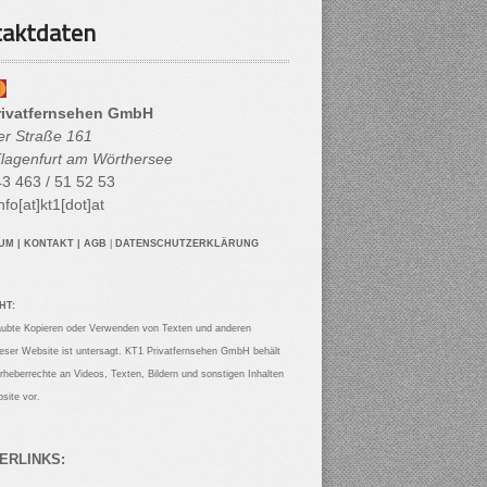
aktdaten
rivatfernsehen GmbH
her Straße 161
lagenfurt am Wörthersee
3 463 / 51 52 53
nfo[at]kt1[dot]at
SUM
|
KONTAKT
|
AGB
|
DATENSCHUTZERKLÄRUNG
HT:
aubte Kopieren oder Verwenden von Texten und anderen
ieser Website ist untersagt. KT1 Privatfernsehen GmbH behält
Urheberrechte an Videos, Texten, Bildern und sonstigen Inhalten
site vor.
ERLINKS: