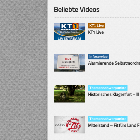
Beliebte Videos
KT1 Live
KT1 Live
Infoservice
Themenschwerpunkte
Historisches Klagenfurt – III
Themenschwerpunkte