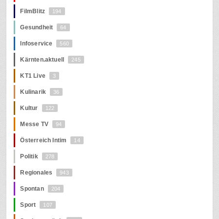
FilmBlitz
194
Gesundheit
64
Infoservice
560
Kärnten.aktuell
245
KT1 Live
3
Kulinarik
36
Kultur
122
Messe TV
94
Österreich Intim
14
Politik
278
Regionales
943
Spontan
204
Sport
107