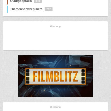
Stadtgespräch
300
Themenschwerpunkte
212
Werbung
Werbung