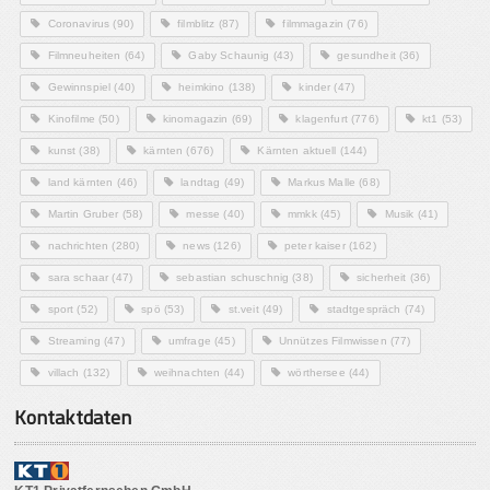
Coronavirus
(90)
filmblitz
(87)
filmmagazin
(76)
Filmneuheiten
(64)
Gaby Schaunig
(43)
gesundheit
(36)
Gewinnspiel
(40)
heimkino
(138)
kinder
(47)
Kinofilme
(50)
kinomagazin
(69)
klagenfurt
(776)
kt1
(53)
kunst
(38)
kärnten
(676)
Kärnten aktuell
(144)
land kärnten
(46)
landtag
(49)
Markus Malle
(68)
Martin Gruber
(58)
messe
(40)
mmkk
(45)
Musik
(41)
nachrichten
(280)
news
(126)
peter kaiser
(162)
sara schaar
(47)
sebastian schuschnig
(38)
sicherheit
(36)
sport
(52)
spö
(53)
st.veit
(49)
stadtgespräch
(74)
Streaming
(47)
umfrage
(45)
Unnützes Filmwissen
(77)
villach
(132)
weihnachten
(44)
wörthersee
(44)
Kontaktdaten