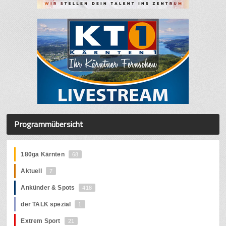
Programmübersicht
180ga Kärnten
68
Aktuell
7
Ankünder & Spots
418
der TALK spezial
1
Extrem Sport
21