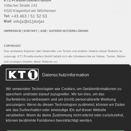
KT1 Privatfernsehen GmbH
Villacher Straße 161
9020 Klagenfurt am Wörthersee
+43 463 / 51 52 53
Tel:
info[at]kt1[dot]at
Mail:
IMPRESSUM
|
KONTAKT
|
AGB
|
DATENSCHUTZERKLÄRUNG
COPYRIGHT:
Das unerlaubte Kopieren oder Verwenden von Texten und anderen Inhalten dieser Website ist
untersagt. KT1 Privatfernsehen GmbH behält sich alle Urheberrechte an Videos, Texten, Bildern
und sonstigen Inhalten dieser Website vor.
Datenschutzinformation
PARTNERLINKS:
Wir verwenden Technologien wie Cookies, um Geräteinformationen zu
speichern und/oder darauf zuzugreifen. Wir tun dies, um das
Surferlebnis zu verbessern und um (nicht) personalisierte Werbung
anzuzeigen. Wenn du diesen Technologien zustimmst, können wir Daten
wie das Surfverhalten oder eindeutige IDs auf dieser Website
verarbeiten. Wenn du deine Zustimmung nicht erteilst oder zurückziehst,
können bestimmte Funktionen beeinträchtigt werden.