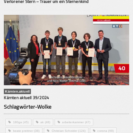
Verlorener Stern – Trauer um ein Sternenkind
Kärnten.aktuell
Kärnten aktuell 39/2024
Schlagwörter-Wolke
180ga
(45)
ak
(48)
arbeiterkammer
(47)
beate prettner
(38)
Christian Scheider
(124)
corona
(69)