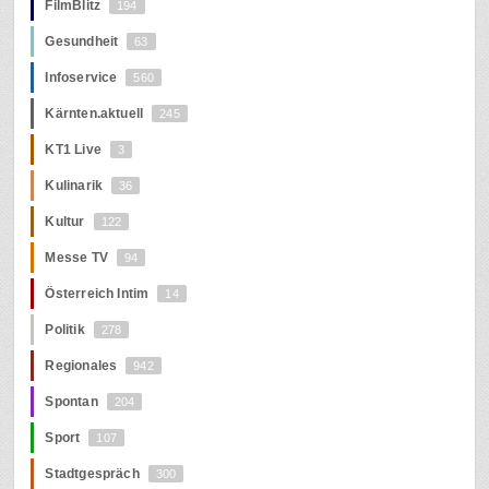
FilmBlitz
194
Gesundheit
63
Infoservice
560
Kärnten.aktuell
245
KT1 Live
3
Kulinarik
36
Kultur
122
Messe TV
94
Österreich Intim
14
Politik
278
Regionales
942
Spontan
204
Sport
107
Stadtgespräch
300