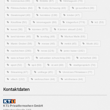
Coronavirus
(90)
filmblitz
(87)
filmmagazin
(76)
Filmneuheiten
(64)
Gaby Schaunig
(43)
gesundheit
(36)
Gewinnspiel
(40)
heimkino
(138)
kinder
(47)
Kinofilme
(50)
kinomagazin
(69)
klagenfurt
(776)
kt1
(53)
kunst
(38)
kärnten
(675)
Kärnten aktuell
(144)
land kärnten
(46)
landtag
(49)
Markus Malle
(68)
Martin Gruber
(58)
messe
(40)
mmkk
(45)
Musik
(41)
nachrichten
(280)
news
(126)
peter kaiser
(162)
sara schaar
(47)
sebastian schuschnig
(38)
sicherheit
(36)
sport
(52)
spö
(53)
st.veit
(49)
stadtgespräch
(74)
Streaming
(47)
umfrage
(45)
Unnützes Filmwissen
(77)
villach
(132)
weihnachten
(44)
wörthersee
(44)
Kontaktdaten
KT1 Privatfernsehen GmbH