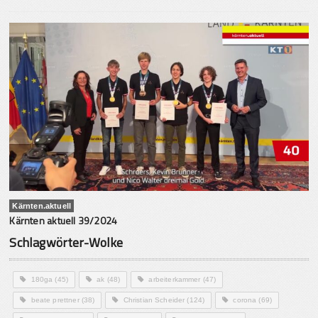
Kärnten.aktuell
Kärnten aktuell 39/2024
Schlagwörter-Wolke
180ga
(45)
ak
(48)
arbeiterkammer
(47)
beate prettner
(38)
Christian Scheider
(124)
corona
(69)