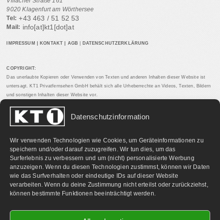
Villacher Straße 161
9020 Klagenfurt am Wörthersee
+43 463 / 51 52 53
Tel:
info[at]kt1[dot]at
Mail:
IMPRESSUM
|
KONTAKT
|
AGB
|
DATENSCHUTZERKLÄRUNG
COPYRIGHT:
Das unerlaubte Kopieren oder Verwenden von Texten und anderen Inhalten dieser Website ist
untersagt. KT1 Privatfernsehen GmbH behält sich alle Urheberrechte an Videos, Texten, Bildern
und sonstigen Inhalten dieser Website vor.
Datenschutzinformation
PARTNERLINKS:
Wir verwenden Technologien wie Cookies, um Geräteinformationen zu
speichern und/oder darauf zuzugreifen. Wir tun dies, um das
Surferlebnis zu verbessern und um (nicht) personalisierte Werbung
anzuzeigen. Wenn du diesen Technologien zustimmst, können wir Daten
wie das Surfverhalten oder eindeutige IDs auf dieser Website
verarbeiten. Wenn du deine Zustimmung nicht erteilst oder zurückziehst,
können bestimmte Funktionen beeinträchtigt werden.