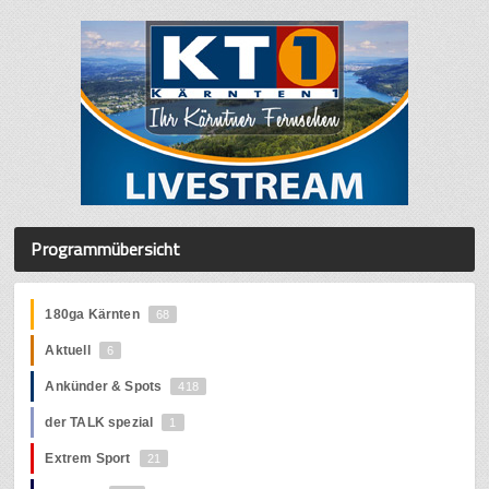
Programmübersicht
180ga Kärnten
68
Aktuell
6
Ankünder & Spots
418
der TALK spezial
1
Extrem Sport
21