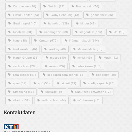
Coronavirus
(90)
filmblitz
(87)
filmmagazin
(76)
Filmneuheiten
(64)
Gaby Schaunig
(43)
gesundheit
(36)
Gewinnspiel
(40)
heimkino
(138)
kinder
(47)
Kinofilme
(50)
kinomagazin
(69)
klagenfurt
(776)
kt1
(53)
kunst
(38)
kärnten
(675)
Kärnten aktuell
(144)
land kärnten
(46)
landtag
(49)
Markus Malle
(68)
Martin Gruber
(58)
messe
(40)
mmkk
(45)
Musik
(41)
nachrichten
(280)
news
(126)
peter kaiser
(162)
sara schaar
(47)
sebastian schuschnig
(38)
sicherheit
(36)
sport
(52)
spö
(53)
st.veit
(49)
stadtgespräch
(74)
Streaming
(47)
umfrage
(45)
Unnützes Filmwissen
(77)
villach
(132)
weihnachten
(44)
wörthersee
(44)
Kontaktdaten