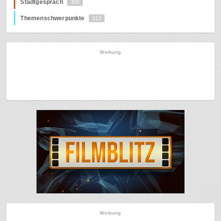
Stadtgespräch
300
Themenschwerpunkte
212
Werbung
Werbung