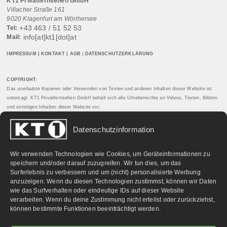
KT1 Privatfernsehen GmbH
Villacher Straße 161
9020 Klagenfurt am Wörthersee
+43 463 / 51 52 53
Tel:
info[at]kt1[dot]at
Mail:
IMPRESSUM
|
KONTAKT
|
AGB
|
DATENSCHUTZERKLÄRUNG
COPYRIGHT:
Das unerlaubte Kopieren oder Verwenden von Texten und anderen Inhalten dieser Website ist
untersagt. KT1 Privatfernsehen GmbH behält sich alle Urheberrechte an Videos, Texten, Bildern
und sonstigen Inhalten dieser Website vor.
Datenschutzinformation
PARTNERLINKS:
Wir verwenden Technologien wie Cookies, um Geräteinformationen zu
speichern und/oder darauf zuzugreifen. Wir tun dies, um das
Surferlebnis zu verbessern und um (nicht) personalisierte Werbung
anzuzeigen. Wenn du diesen Technologien zustimmst, können wir Daten
wie das Surfverhalten oder eindeutige IDs auf dieser Website
verarbeiten. Wenn du deine Zustimmung nicht erteilst oder zurückziehst,
können bestimmte Funktionen beeinträchtigt werden.