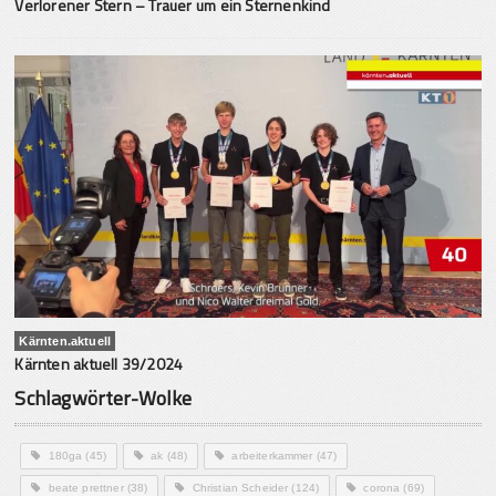
Verlorener Stern – Trauer um ein Sternenkind
Kärnten.aktuell
Kärnten aktuell 39/2024
Schlagwörter-Wolke
180ga
(45)
ak
(48)
arbeiterkammer
(47)
beate prettner
(38)
Christian Scheider
(124)
corona
(69)