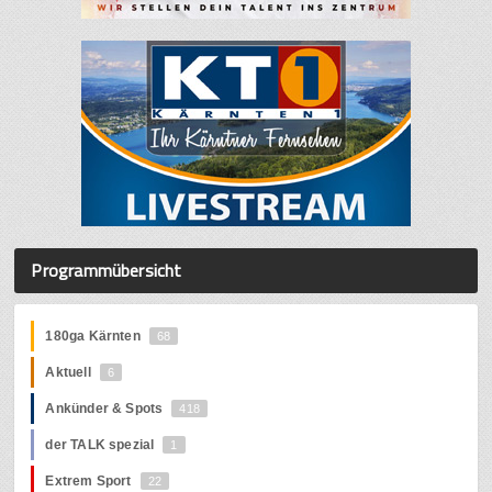
Programmübersicht
180ga Kärnten
68
Aktuell
6
Ankünder & Spots
418
der TALK spezial
1
Extrem Sport
22