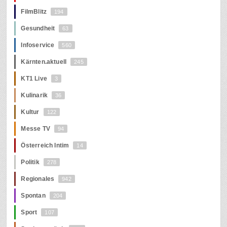
FilmBlitz
194
Gesundheit
63
Infoservice
560
Kärnten.aktuell
245
KT1 Live
3
Kulinarik
36
Kultur
122
Messe TV
94
Österreich Intim
14
Politik
278
Regionales
942
Spontan
204
Sport
107