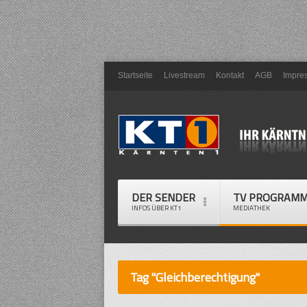
Startseite
Livestream
Kontakt
AGB
Impre
DER SENDER
TV PROGRAM
INFOS ÜBER KT1
MEDIATHEK
Tag "Gleichberechtigung"