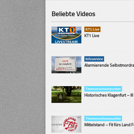
Beliebte Videos
KT1 Live
KT1 Live
Infoservice
Themenschwerpunkte
Historisches Klagenfurt – III
Themenschwerpunkte