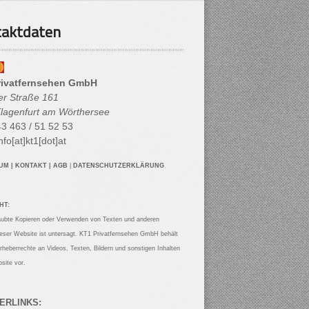
aktdaten
rivatfernsehen GmbH
her Straße 161
lagenfurt am Wörthersee
3 463 / 51 52 53
nfo[at]kt1[dot]at
SUM
|
KONTAKT
|
AGB
|
DATENSCHUTZERKLÄRUNG
HT:
aubte Kopieren oder Verwenden von Texten und anderen
ieser Website ist untersagt. KT1 Privatfernsehen GmbH behält
Urheberrechte an Videos, Texten, Bildern und sonstigen Inhalten
site vor.
ERLINKS: