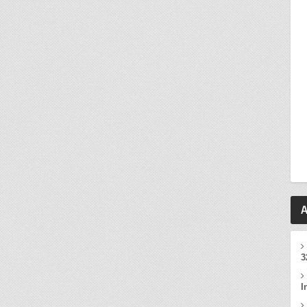
A
3
I