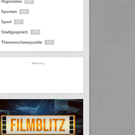
Regionales
940
Spontan
204
Sport
107
Stadtgespräch
300
Themenschwerpunkte
212
Werbung