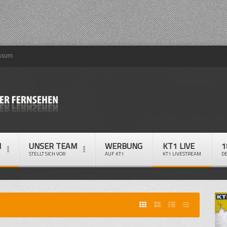
ssum
M
UNSER TEAM
WERBUNG
KT1 LIVE
1
STELLT SICH VOR
AUF KT1
KT1 LIVESTREAM
D