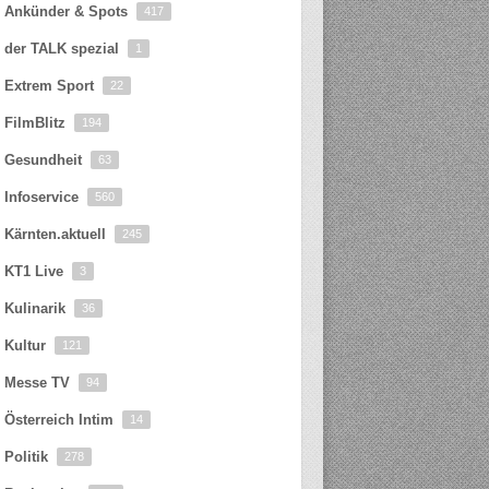
Ankünder & Spots
417
der TALK spezial
1
Extrem Sport
22
FilmBlitz
194
Gesundheit
63
Infoservice
560
Kärnten.aktuell
245
KT1 Live
3
Kulinarik
36
Kultur
121
Messe TV
94
Österreich Intim
14
Politik
278