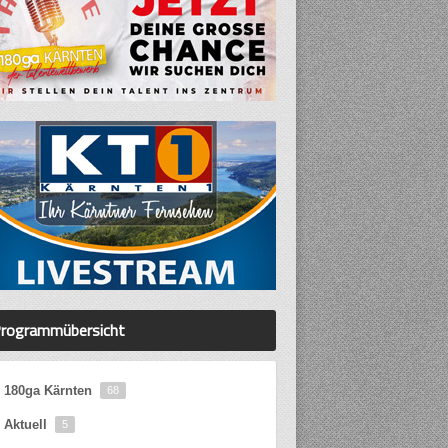
rogrammübersicht
180ga Kärnten
68
Aktuell
5