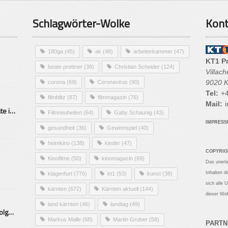
Schlagwörter-Wolke
Kont
180ga
(45)
ak
(48)
arbeiterkammer
(47)
KT1 P
beate prettner
(38)
Christian Scheider
(124)
Villac
9020 K
corona
(69)
Coronavirus
(90)
Tel:
+4
filmblitz
(87)
filmmagazin
(76)
Mail:
i
Alarmierende Selbstmordrate in Kärnten
Filmneuheiten
(64)
Gaby Schaunig
(43)
IMPRES
gesundheit
(36)
Gewinnspiel
(40)
heimkino
(138)
kinder
(47)
COPYRIG
Kinofilme
(50)
kinomagazin
(69)
Das unerl
Inhalten d
klagenfurt
(776)
kt1
(53)
kunst
(38)
sich alle 
kärnten
(672)
Kärnten aktuell
(144)
dieser Web
land kärnten
(46)
landtag
(49)
Mittelstand – Fit fürs Land Folge 9- Konditor
Markus Malle
(68)
Martin Gruber
(58)
PARTN