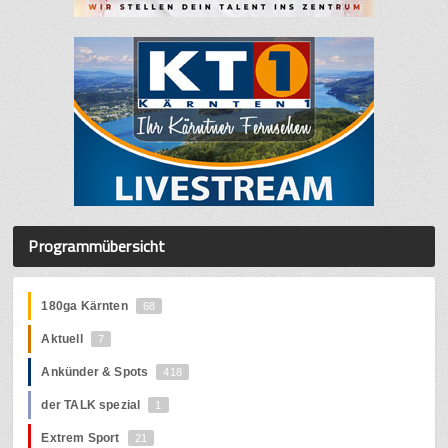
Programmübersicht
180ga Kärnten
68
Aktuell
7
Ankünder & Spots
418
der TALK spezial
1
Extrem Sport
21