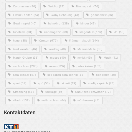
Coronavirus
(90)
filmblitz
(87)
filmmagazin
(76)
Filmneuheiten
(64)
Gaby Schaunig
(43)
gesundheit
(36)
Gewinnspiel
(40)
heimkino
(138)
kinder
(47)
Kinofilme
(50)
kinomagazin
(69)
klagenfurt
(776)
kt1
(53)
kunst
(38)
kärnten
(676)
Kärnten aktuell
(144)
land kärnten
(46)
landtag
(49)
Markus Malle
(68)
Martin Gruber
(58)
messe
(40)
mmkk
(45)
Musik
(41)
nachrichten
(280)
news
(126)
peter kaiser
(162)
sara schaar
(47)
sebastian schuschnig
(38)
sicherheit
(36)
sport
(52)
spö
(53)
st.veit
(49)
stadtgespräch
(74)
Streaming
(47)
umfrage
(45)
Unnützes Filmwissen
(77)
villach
(132)
weihnachten
(44)
wörthersee
(44)
Kontaktdaten