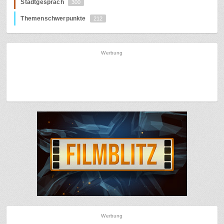
Stadtgespräch
300
Themenschwerpunkte
212
Werbung
Werbung