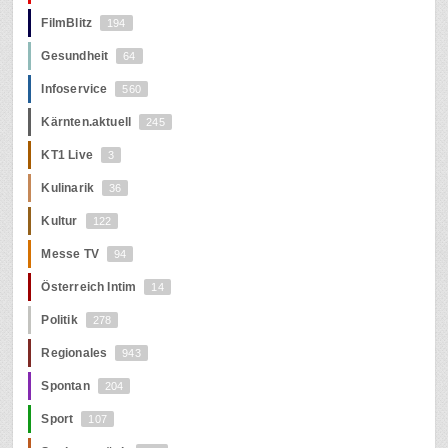
FilmBlitz
194
Gesundheit
64
Infoservice
560
Kärnten.aktuell
245
KT1 Live
3
Kulinarik
36
Kultur
122
Messe TV
94
Österreich Intim
14
Politik
278
Regionales
943
Spontan
204
Sport
107