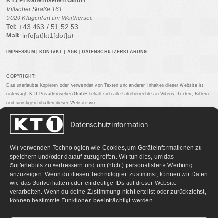
KT1 Privatfernsehen GmbH
Villacher Straße 161
9020 Klagenfurt am Wörthersee
+43 463 / 51 52 53
Tel:
info[at]kt1[dot]at
Mail:
IMPRESSUM
|
KONTAKT
|
AGB
|
DATENSCHUTZERKLÄRUNG
COPYRIGHT:
Das unerlaubte Kopieren oder Verwenden von Texten und anderen Inhalten dieser Website ist
untersagt. KT1 Privatfernsehen GmbH behält sich alle Urheberrechte an Videos, Texten, Bildern
und sonstigen Inhalten dieser Website vor.
Datenschutzinformation
PARTNERLINKS:
Wir verwenden Technologien wie Cookies, um Geräteinformationen zu
speichern und/oder darauf zuzugreifen. Wir tun dies, um das
Surferlebnis zu verbessern und um (nicht) personalisierte Werbung
anzuzeigen. Wenn du diesen Technologien zustimmst, können wir Daten
wie das Surfverhalten oder eindeutige IDs auf dieser Website
verarbeiten. Wenn du deine Zustimmung nicht erteilst oder zurückziehst,
können bestimmte Funktionen beeinträchtigt werden.