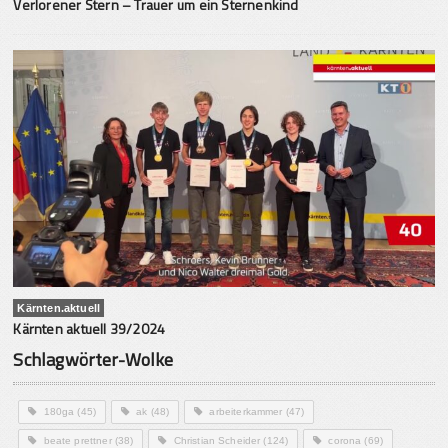
Verlorener Stern – Trauer um ein Sternenkind
Kärnten.aktuell
Kärnten aktuell 39/2024
Schlagwörter-Wolke
180ga
(45)
ak
(48)
arbeiterkammer
(47)
beate prettner
(38)
Christian Scheider
(124)
corona
(69)