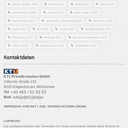
Martin Gruber
(58)
messe
(40)
mmkk
(45)
Musik
(41)
nachrichten
(280)
news
(126)
peter kaiser
(162)
sara schaar
(47)
sebastian schuschnig
(38)
sicherheit
(36)
sport
(52)
spö
(53)
st.veit
(49)
stadtgespräch
(74)
Streaming
(47)
umfrage
(45)
Unnützes Filmwissen
(77)
villach
(131)
weihnachten
(44)
wörthersee
(44)
Kontaktdaten
KT1 Privatfernsehen GmbH
Villacher Straße 161
9020 Klagenfurt am Wörthersee
+43 463 / 51 52 53
Tel:
info[at]kt1[dot]at
Mail:
IMPRESSUM
|
KONTAKT
|
AGB
|
DATENSCHUTZERKLÄRUNG
COPYRIGHT:
Das unerlaubte Kopieren oder Verwenden von Texten und anderen Inhalten dieser Website ist