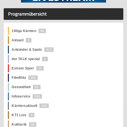
Programmübersicht
180ga Kärnten
68
Aktuell
5
Ankünder & Spots
417
der TALK spezial
1
Extrem Sport
22
FilmBlitz
194
Gesundheit
63
Infoservice
560
Kärnten.aktuell
245
KT1 Live
3
Kulinarik
36