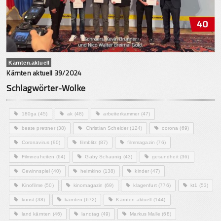
Kärnten.aktuell
Kärnten aktuell 39/2024
Schlagwörter-Wolke
180ga
(45)
ak
(48)
arbeiterkammer
(47)
beate prettner
(38)
Christian Scheider
(124)
corona
(69)
Coronavirus
(90)
filmblitz
(87)
filmmagazin
(76)
Filmneuheiten
(64)
Gaby Schaunig
(43)
gesundheit
(36)
Gewinnspiel
(40)
heimkino
(138)
kinder
(47)
Kinofilme
(50)
kinomagazin
(69)
klagenfurt
(776)
kt1
(53)
kunst
(38)
kärnten
(672)
Kärnten aktuell
(144)
land kärnten
(46)
landtag
(49)
Markus Malle
(68)