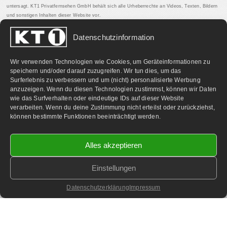
untersagt. KT1 Privatfernsehen GmbH behält sich alle Urheberrechte an Videos, Texten, Bildern
und sonstigen Inhalten dieser Website vor.
Datenschutzinformation
PARTNERLINKS:
Wir verwenden Technologien wie Cookies, um Geräteinformationen zu
speichern und/oder darauf zuzugreifen. Wir tun dies, um das
Surferlebnis zu verbessern und um (nicht) personalisierte Werbung
anzuzeigen. Wenn du diesen Technologien zustimmst, können wir Daten
wie das Surfverhalten oder eindeutige IDs auf dieser Website
verarbeiten. Wenn du deine Zustimmung nicht erteilst oder zurückziehst,
können bestimmte Funktionen beeinträchtigt werden.
Alles akzeptieren
Einstellungen
©
2026 KT1 Privatfernsehen - Alle Rechte vorbehalten.
Homepage & Webbetreuung DF-Media.at
Datenschutzerklärung
Impressum