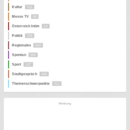
Kultur
121
Messe TV
94
Österreich Intim
14
Politik
278
Regionales
940
Spontan
204
Sport
107
Stadtgespräch
300
Themenschwerpunkte
212
Werbung