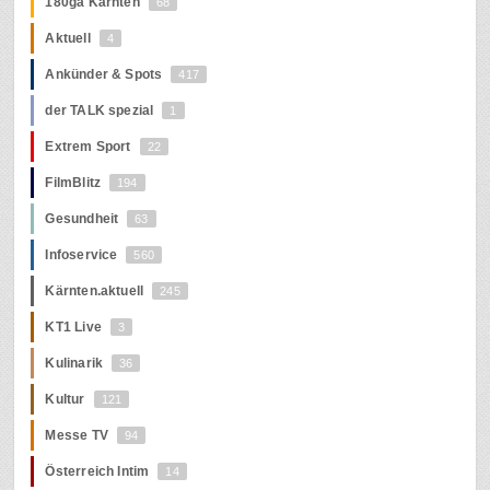
180ga Kärnten
68
Aktuell
4
Ankünder & Spots
417
der TALK spezial
1
Extrem Sport
22
FilmBlitz
194
Gesundheit
63
Infoservice
560
Kärnten.aktuell
245
KT1 Live
3
Kulinarik
36
Kultur
121
Messe TV
94
Österreich Intim
14