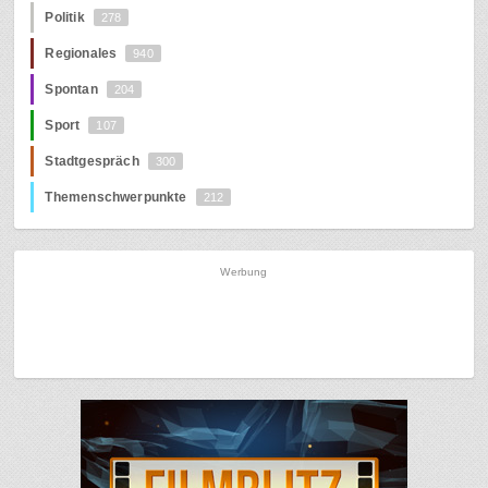
Politik
278
Regionales
940
Spontan
204
Sport
107
Stadtgespräch
300
Themenschwerpunkte
212
Werbung