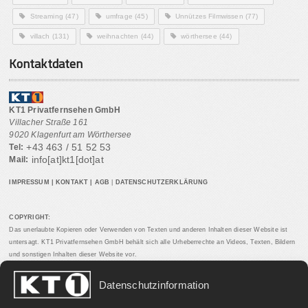
Streaming
(47)
umfrage
(45)
Unnützes Filmwissen
(77)
villach
(131)
weihnachten
(44)
wörthersee
(44)
Kontaktdaten
KT1 Privatfernsehen GmbH
Villacher Straße 161
9020 Klagenfurt am Wörthersee
+43 463 / 51 52 53
Tel:
info[at]kt1[dot]at
Mail:
IMPRESSUM
|
KONTAKT
|
AGB
|
DATENSCHUTZERKLÄRUNG
COPYRIGHT:
Das unerlaubte Kopieren oder Verwenden von Texten und anderen Inhalten dieser Website ist
untersagt. KT1 Privatfernsehen GmbH behält sich alle Urheberrechte an Videos, Texten, Bildern
und sonstigen Inhalten dieser Website vor.
Datenschutzinformation
PARTNERLINKS: