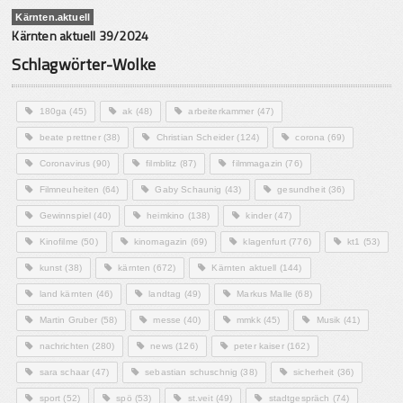
Kärnten.aktuell
Kärnten aktuell 39/2024
Schlagwörter-Wolke
180ga
(45)
ak
(48)
arbeiterkammer
(47)
beate prettner
(38)
Christian Scheider
(124)
corona
(69)
Coronavirus
(90)
filmblitz
(87)
filmmagazin
(76)
Filmneuheiten
(64)
Gaby Schaunig
(43)
gesundheit
(36)
Gewinnspiel
(40)
heimkino
(138)
kinder
(47)
Kinofilme
(50)
kinomagazin
(69)
klagenfurt
(776)
kt1
(53)
kunst
(38)
kärnten
(672)
Kärnten aktuell
(144)
land kärnten
(46)
landtag
(49)
Markus Malle
(68)
Martin Gruber
(58)
messe
(40)
mmkk
(45)
Musik
(41)
nachrichten
(280)
news
(126)
peter kaiser
(162)
sara schaar
(47)
sebastian schuschnig
(38)
sicherheit
(36)
sport
(52)
spö
(53)
st.veit
(49)
stadtgespräch
(74)