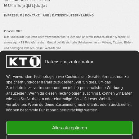
info[at]kt1[dot]at
Mail:
IMPRESSUM
|
KONTAKT
|
AGB
|
DATENSCHUTZERKLÄRUNG
COPYRIGHT:
Das unerlaubte Kopieren oder Verwenden von Texten und anderen Inhalten dieser Website ist
untersagt. KT1 Privatfernsehen GmbH behält sich alle Urheberrechte an Videos, Texten, Bildern
und sonstigen Inhalten dieser Website vor.
Datenschutzinformation
PARTNERLINKS:
Wir verwenden Technologien wie Cookies, um Geräteinformationen zu
speichern und/oder darauf zuzugreifen. Wir tun dies, um das
Surferlebnis zu verbessern und um (nicht) personalisierte Werbung
anzuzeigen. Wenn du diesen Technologien zustimmst, können wir Daten
wie das Surfverhalten oder eindeutige IDs auf dieser Website
verarbeiten. Wenn du deine Zustimmung nicht erteilst oder zurückziehst,
können bestimmte Funktionen beeinträchtigt werden.
Alles akzeptieren