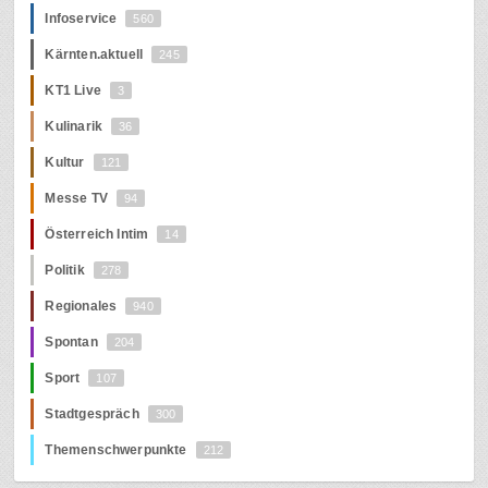
Infoservice
560
Kärnten.aktuell
245
KT1 Live
3
Kulinarik
36
Kultur
121
Messe TV
94
Österreich Intim
14
Politik
278
Regionales
940
Spontan
204
Sport
107
Stadtgespräch
300
Themenschwerpunkte
212