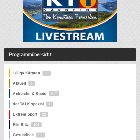
Programmübersicht
180ga Kärnten
68
Aktuell
5
Ankünder & Spots
417
der TALK spezial
1
Extrem Sport
22
FilmBlitz
194
Gesundheit
63