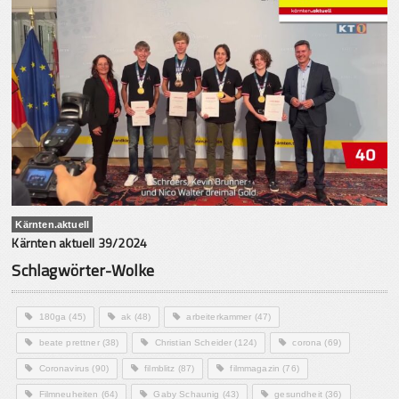
Kärnten.aktuell
Kärnten aktuell 39/2024
Schlagwörter-Wolke
180ga
(45)
ak
(48)
arbeiterkammer
(47)
beate prettner
(38)
Christian Scheider
(124)
corona
(69)
Coronavirus
(90)
filmblitz
(87)
filmmagazin
(76)
Filmneuheiten
(64)
Gaby Schaunig
(43)
gesundheit
(36)