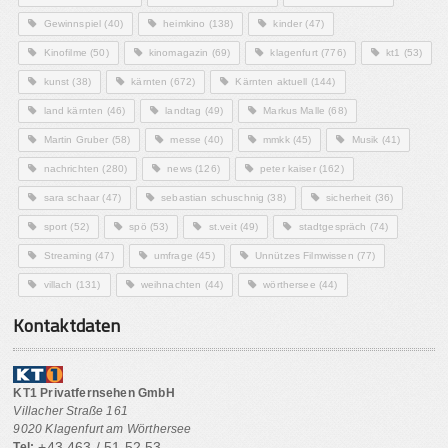
Gewinnspiel
(40)
heimkino
(138)
kinder
(47)
Kinofilme
(50)
kinomagazin
(69)
klagenfurt
(776)
kt1
(53)
kunst
(38)
kärnten
(672)
Kärnten aktuell
(144)
land kärnten
(46)
landtag
(49)
Markus Malle
(68)
Martin Gruber
(58)
messe
(40)
mmkk
(45)
Musik
(41)
nachrichten
(280)
news
(126)
peter kaiser
(162)
sara schaar
(47)
sebastian schuschnig
(38)
sicherheit
(36)
sport
(52)
spö
(53)
st.veit
(49)
stadtgespräch
(74)
Streaming
(47)
umfrage
(45)
Unnützes Filmwissen
(77)
villach
(131)
weihnachten
(44)
wörthersee
(44)
Kontaktdaten
KT1 Privatfernsehen GmbH
Villacher Straße 161
9020 Klagenfurt am Wörthersee
+43 463 / 51 52 53
Tel: