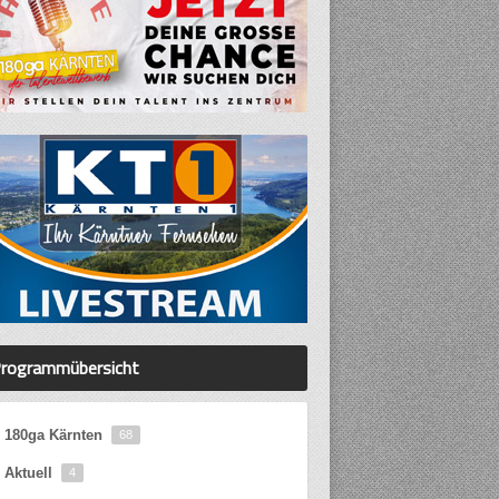
rogrammübersicht
180ga Kärnten
68
Aktuell
4