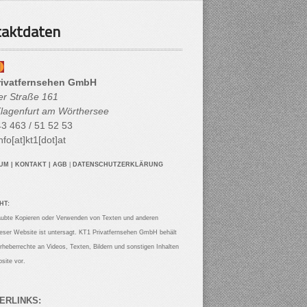
aktdaten
rivatfernsehen GmbH
her Straße 161
lagenfurt am Wörthersee
3 463 / 51 52 53
nfo[at]kt1[dot]at
SUM
|
KONTAKT
|
AGB
|
DATENSCHUTZERKLÄRUNG
HT:
aubte Kopieren oder Verwenden von Texten und anderen
ieser Website ist untersagt. KT1 Privatfernsehen GmbH behält
Urheberrechte an Videos, Texten, Bildern und sonstigen Inhalten
site vor.
ERLINKS: