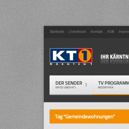
Startseite
Livestream
Kontakt
AGB
Impre
DER SENDER
TV PROGRAM
INFOS ÜBER KT1
MEDIATHEK
Tag "Gemeindewohnungen"