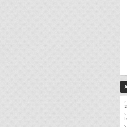
A
3
I