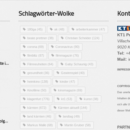
Schlagwörter-Wolke
Kont
180ga
(45)
ak
(48)
arbeiterkammer
(47)
KT1 P
beate prettner
(38)
Christian Scheider
(124)
Villac
9020 K
corona
(69)
Coronavirus
(90)
Tel:
+4
filmblitz
(87)
filmmagazin
(76)
Mail:
i
Alarmierende Selbstmordrate in Kärnten
Filmneuheiten
(64)
Gaby Schaunig
(43)
IMPRES
gesundheit
(36)
Gewinnspiel
(40)
heimkino
(138)
kinder
(47)
COPYRIG
Kinofilme
(50)
kinomagazin
(69)
Das unerl
Inhalten d
klagenfurt
(776)
kt1
(53)
kunst
(38)
sich alle 
kärnten
(672)
Kärnten aktuell
(144)
dieser Web
land kärnten
(46)
landtag
(49)
Mittelstand – Fit fürs Land Folge 9- Konditor
Markus Malle
(68)
Martin Gruber
(58)
PARTN