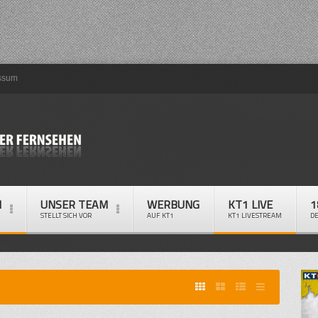
ssum
M
UNSER TEAM
WERBUNG
KT1 LIVE
1
STELLT SICH VOR
AUF KT1
KT1 LIVESTREAM
D