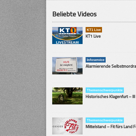
Beliebte Videos
KT1 Live
KT1 Live
Infoservice
Themenschwerpunkte
Historisches Klagenfurt – III
Themenschwerpunkte