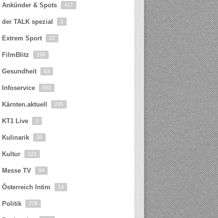
Ankünder & Spots
417
der TALK spezial
1
Extrem Sport
22
FilmBlitz
194
Gesundheit
63
Infoservice
560
Kärnten.aktuell
245
KT1 Live
3
Kulinarik
36
Kultur
121
Messe TV
94
Österreich Intim
14
Politik
278