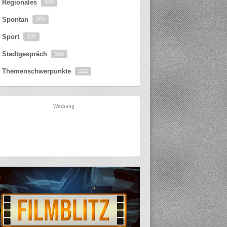
Regionales
940
Spontan
204
Sport
107
Stadtgespräch
300
Themenschwerpunkte
212
Werbung