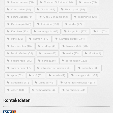
beate prettner
(38)
Christian Scheider
(124)
corona
(69)
Coronavirus
(90)
filmblitz
(87)
filmmagazin
(76)
Filmneuheiten
(64)
Gaby Schaunig
(43)
gesundheit
(36)
Gewinnspiel
(40)
heimkino
(138)
kinder
(47)
Kinofilme
(50)
kinomagazin
(69)
klagenfurt
(776)
kt1
(53)
kunst
(38)
kärnten
(672)
Kärnten aktuell
(144)
land kärnten
(46)
landtag
(49)
Markus Malle
(68)
Martin Gruber
(58)
messe
(40)
mmkk
(45)
Musik
(41)
nachrichten
(280)
news
(126)
peter kaiser
(162)
sara schaar
(47)
sebastian schuschnig
(38)
sicherheit
(36)
sport
(52)
spö
(53)
st.veit
(49)
stadtgespräch
(74)
Streaming
(47)
umfrage
(45)
Unnützes Filmwissen
(77)
villach
(131)
weihnachten
(44)
wörthersee
(44)
Kontaktdaten