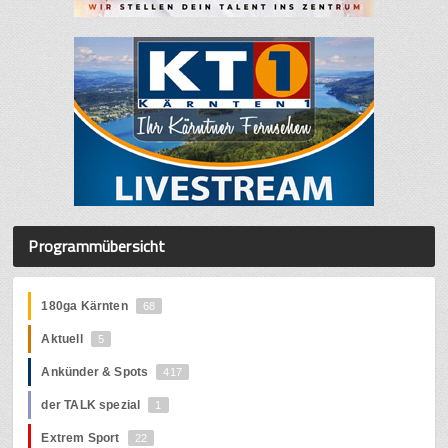
Programmübersicht
180ga Kärnten
68
Aktuell
5
Ankünder & Spots
417
der TALK spezial
1
Extrem Sport
22