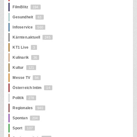
FilmBlitz
194
Gesundheit
63
Infoservice
560
Kärnten.aktuell
245
KT1 Live
3
Kulinarik
36
Kultur
121
Messe TV
94
Österreich Intim
14
Politik
278
Regionales
940
Spontan
204
Sport
107