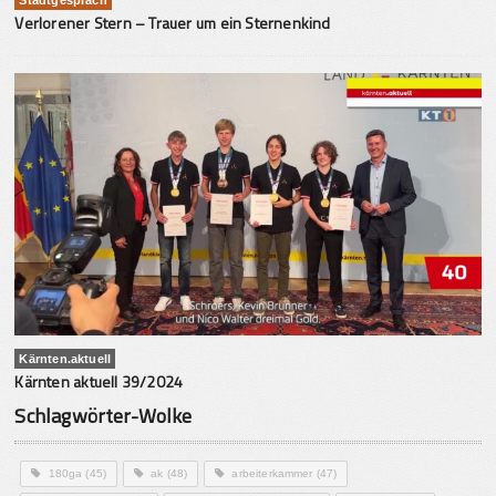
Verlorener Stern – Trauer um ein Sternenkind
Kärnten.aktuell
Kärnten aktuell 39/2024
Schlagwörter-Wolke
180ga
(45)
ak
(48)
arbeiterkammer
(47)