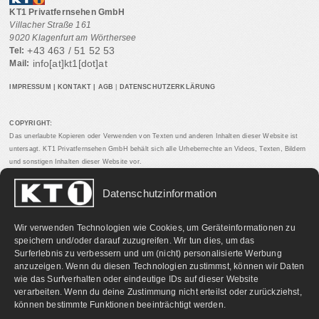
KT1 Privatfernsehen GmbH
Villacher Straße 161
9020 Klagenfurt am Wörthersee
+43 463 / 51 52 53
Tel:
info[at]kt1[dot]at
Mail:
IMPRESSUM
|
KONTAKT
|
AGB
|
DATENSCHUTZERKLÄRUNG
COPYRIGHT:
Das unerlaubte Kopieren oder Verwenden von Texten und anderen Inhalten dieser Website ist
untersagt. KT1 Privatfernsehen GmbH behält sich alle Urheberrechte an Videos, Texten, Bildern
und sonstigen Inhalten dieser Website vor.
Datenschutzinformation
PARTNERLINKS:
Wir verwenden Technologien wie Cookies, um Geräteinformationen zu
speichern und/oder darauf zuzugreifen. Wir tun dies, um das
Surferlebnis zu verbessern und um (nicht) personalisierte Werbung
anzuzeigen. Wenn du diesen Technologien zustimmst, können wir Daten
wie das Surfverhalten oder eindeutige IDs auf dieser Website
verarbeiten. Wenn du deine Zustimmung nicht erteilst oder zurückziehst,
können bestimmte Funktionen beeinträchtigt werden.