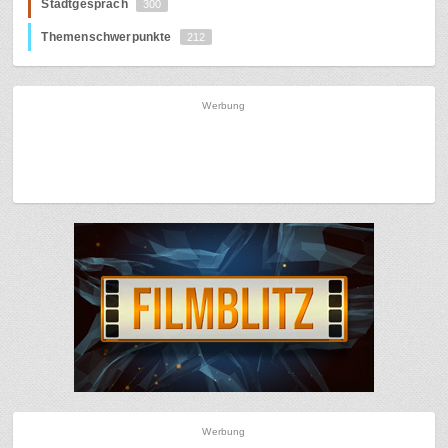
Stadtgespräch
300
Themenschwerpunkte
212
Werbung
Werbung