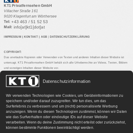
KT1 Privatfernsehen GmbH
Villacher Straße 161
9020 Klagenfurt am Wörthersee
+43 463 / 51 52 53
Tel:
info[at]kt1[dot]at
Mail:
IMPRESSUM
|
KONTAKT
|
AGB
|
DATENSCHUTZERKLÄRUNG
COPYRIGHT:
Das unerlaubte Kopieren oder Verwenden von Texten und anderen Inhalten dieser Website ist
untersagt. KT1 Privatfernsehen GmbH behält sich alle Urheberrechte an Videos, Texten, Bildern
und sonstigen Inhalten dieser Website vor.
Datenschutzinformation
PARTNERLINKS:
Wir verwenden Technologien wie Cookies, um Geräteinformationen zu
speichern und/oder darauf zuzugreifen. Wir tun dies, um das
Surferlebnis zu verbessern und um (nicht) personalisierte Werbung
anzuzeigen. Wenn du diesen Technologien zustimmst, können wir Daten
wie das Surfverhalten oder eindeutige IDs auf dieser Website
verarbeiten. Wenn du deine Zustimmung nicht erteilst oder zurückziehst,
können bestimmte Funktionen beeinträchtigt werden.