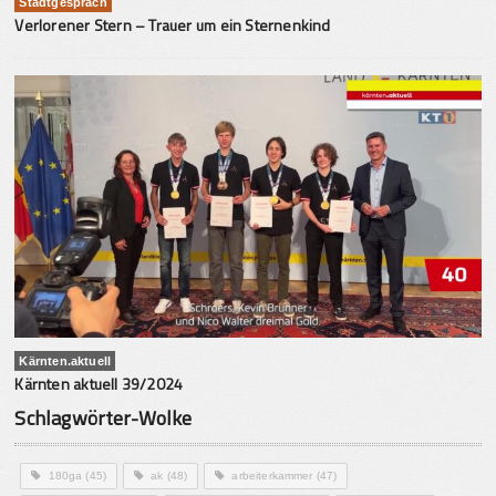
Stadtgespräch
Verlorener Stern – Trauer um ein Sternenkind
Kärnten.aktuell
Kärnten aktuell 39/2024
Schlagwörter-Wolke
180ga
(45)
ak
(48)
arbeiterkammer
(47)