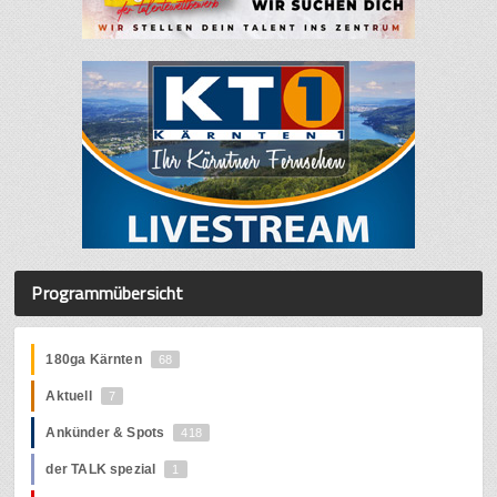
Programmübersicht
180ga Kärnten
68
Aktuell
7
Ankünder & Spots
418
der TALK spezial
1