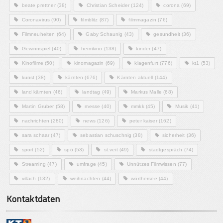
beate prettner
(38)
Christian Scheider
(124)
corona
(69)
Coronavirus
(90)
filmblitz
(87)
filmmagazin
(76)
Filmneuheiten
(64)
Gaby Schaunig
(43)
gesundheit
(36)
Gewinnspiel
(40)
heimkino
(138)
kinder
(47)
Kinofilme
(50)
kinomagazin
(69)
klagenfurt
(776)
kt1
(53)
kunst
(38)
kärnten
(676)
Kärnten aktuell
(144)
land kärnten
(46)
landtag
(49)
Markus Malle
(68)
Martin Gruber
(58)
messe
(40)
mmkk
(45)
Musik
(41)
nachrichten
(280)
news
(126)
peter kaiser
(162)
sara schaar
(47)
sebastian schuschnig
(38)
sicherheit
(36)
sport
(52)
spö
(53)
st.veit
(49)
stadtgespräch
(74)
Streaming
(47)
umfrage
(45)
Unnützes Filmwissen
(77)
villach
(132)
weihnachten
(44)
wörthersee
(44)
Kontaktdaten