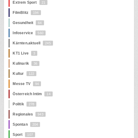
Extrem Sport
21
FilmBlitz
194
Gesundheit
64
Infoservice
560
Kärnten.aktuell
245
KT1 Live
3
Kulinarik
36
Kultur
122
Messe TV
94
Österreich Intim
14
Politik
278
Regionales
943
Spontan
204
Sport
107