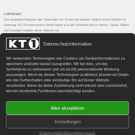
COPYRIGHT:
Das unerlaubte Kopieren oder Verwenden von Texten und anderen Inhalten dieser Website ist
untersagt. KT1 Privatfernsehen GmbH behält sich alle Urheberrechte an Videos, Texten, Bildern
und sonstigen Inhalten dieser Website vor.
Datenschutzinformation
PARTNERLINKS:
Wir verwenden Technologien wie Cookies, um Geräteinformationen zu
speichern und/oder darauf zuzugreifen. Wir tun dies, um das
Surferlebnis zu verbessern und um (nicht) personalisierte Werbung
anzuzeigen. Wenn du diesen Technologien zustimmst, können wir Daten
wie das Surfverhalten oder eindeutige IDs auf dieser Website
verarbeiten. Wenn du deine Zustimmung nicht erteilst oder zurückziehst,
können bestimmte Funktionen beeinträchtigt werden.
Alles akzeptieren
Einstellungen
©
2026 KT1 Privatfernsehen - Alle Rechte vorbehalten.
Homepage & Webbetreuung DF-Media.at
Datenschutzerklärung
Impressum