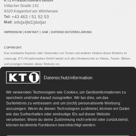
KT1 Privatfernsehen GmbH
Villacher Straße 161
9020 Klagenfurt am Wörthersee
+43 463 / 51 52 53
Tel:
info[at]kt1[dot]at
Mail:
IMPRESSUM
|
KONTAKT
|
AGB
|
DATENSCHUTZERKLÄRUNG
COPYRIGHT:
Das unerlaubte Kopieren oder Verwenden von Texten und anderen Inhalten dieser Website ist
untersagt. KT1 Privatfernsehen GmbH behält sich alle Urheberrechte an Videos, Texten, Bildern
und sonstigen Inhalten dieser Website vor.
Datenschutzinformation
PARTNERLINKS:
Wir verwenden Technologien wie Cookies, um Geräteinformationen zu
speichern und/oder darauf zuzugreifen. Wir tun dies, um das
Surferlebnis zu verbessern und um (nicht) personalisierte Werbung
anzuzeigen. Wenn du diesen Technologien zustimmst, können wir Daten
wie das Surfverhalten oder eindeutige IDs auf dieser Website
verarbeiten. Wenn du deine Zustimmung nicht erteilst oder zurückziehst,
können bestimmte Funktionen beeinträchtigt werden.