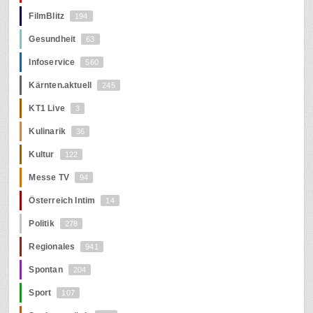
FilmBlitz
194
Gesundheit
63
Infoservice
560
Kärnten.aktuell
245
KT1 Live
3
Kulinarik
36
Kultur
122
Messe TV
94
Österreich Intim
14
Politik
278
Regionales
941
Spontan
204
Sport
107