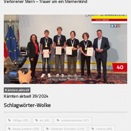
Verlorener Stern – Trauer um ein Sternenkind
Kärnten.aktuell
Kärnten aktuell 39/2024
Schlagwörter-Wolke
180ga
(45)
ak
(48)
arbeiterkammer
(47)
beate prettner
(38)
Christian Scheider
(124)
corona
(69)