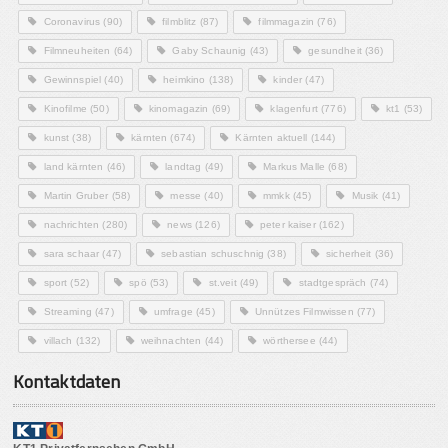
Coronavirus
(90)
filmblitz
(87)
filmmagazin
(76)
Filmneuheiten
(64)
Gaby Schaunig
(43)
gesundheit
(36)
Gewinnspiel
(40)
heimkino
(138)
kinder
(47)
Kinofilme
(50)
kinomagazin
(69)
klagenfurt
(776)
kt1
(53)
kunst
(38)
kärnten
(674)
Kärnten aktuell
(144)
land kärnten
(46)
landtag
(49)
Markus Malle
(68)
Martin Gruber
(58)
messe
(40)
mmkk
(45)
Musik
(41)
nachrichten
(280)
news
(126)
peter kaiser
(162)
sara schaar
(47)
sebastian schuschnig
(38)
sicherheit
(36)
sport
(52)
spö
(53)
st.veit
(49)
stadtgespräch
(74)
Streaming
(47)
umfrage
(45)
Unnützes Filmwissen
(77)
villach
(132)
weihnachten
(44)
wörthersee
(44)
Kontaktdaten