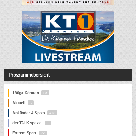
Programmübersicht
180ga Kärnten
68
Aktuell
6
Ankünder & Spots
418
der TALK spezial
1
Extrem Sport
22