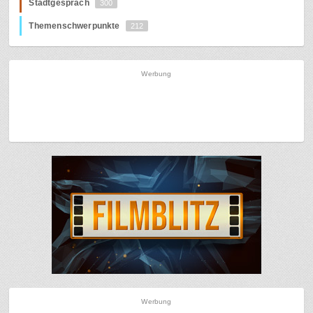
Stadtgespräch
300
Themenschwerpunkte
212
Werbung
Werbung