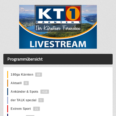
Programmübersicht
180ga Kärnten
68
Aktuell
6
Ankünder & Spots
418
der TALK spezial
1
Extrem Sport
21