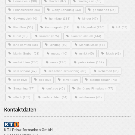
Coronavirus
(90)
filmblitz
(87)
filmmagazin
(76)
Filmneuheiten
(64)
Gaby Schaunig
(43)
gesundheit
(36)
Gewinnspiel
(40)
heimkino
(138)
kinder
(47)
Kinofilme
(50)
kinomagazin
(69)
klagenfurt
(776)
kt1
(53)
kunst
(38)
kärnten
(675)
Kärnten aktuell
(144)
land kärnten
(46)
landtag
(49)
Markus Malle
(68)
Martin Gruber
(58)
messe
(40)
mmkk
(45)
Musik
(41)
nachrichten
(280)
news
(126)
peter kaiser
(162)
sara schaar
(47)
sebastian schuschnig
(38)
sicherheit
(36)
sport
(52)
spö
(53)
st.veit
(49)
stadtgespräch
(74)
Streaming
(47)
umfrage
(45)
Unnützes Filmwissen
(77)
villach
(132)
weihnachten
(44)
wörthersee
(44)
Kontaktdaten
KT1 Privatfernsehen GmbH