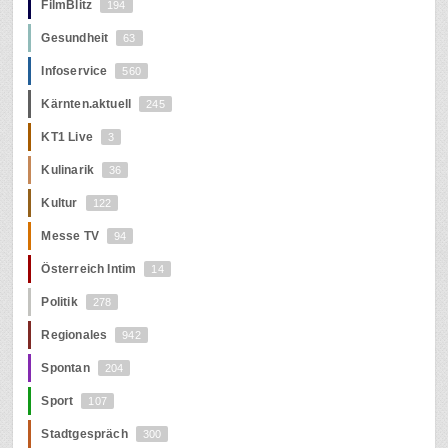
FilmBlitz
194
Gesundheit
63
Infoservice
560
Kärnten.aktuell
245
KT1 Live
3
Kulinarik
36
Kultur
122
Messe TV
94
Österreich Intim
14
Politik
278
Regionales
942
Spontan
204
Sport
107
Stadtgespräch
300