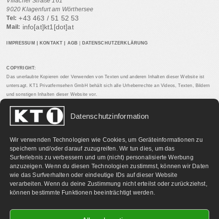
Villacher Straße 161
9020 Klagenfurt am Wörthersee
+43 463 / 51 52 53
Tel:
info[at]kt1[dot]at
Mail:
IMPRESSUM
|
KONTAKT
|
AGB
|
DATENSCHUTZERKLÄRUNG
COPYRIGHT:
Das unerlaubte Kopieren oder Verwenden von Texten und anderen Inhalten dieser Website ist
untersagt. KT1 Privatfernsehen GmbH behält sich alle Urheberrechte an Videos, Texten, Bildern
und sonstigen Inhalten dieser Website vor.
Datenschutzinformation
PARTNERLINKS:
Wir verwenden Technologien wie Cookies, um Geräteinformationen zu
speichern und/oder darauf zuzugreifen. Wir tun dies, um das
Surferlebnis zu verbessern und um (nicht) personalisierte Werbung
anzuzeigen. Wenn du diesen Technologien zustimmst, können wir Daten
wie das Surfverhalten oder eindeutige IDs auf dieser Website
verarbeiten. Wenn du deine Zustimmung nicht erteilst oder zurückziehst,
können bestimmte Funktionen beeinträchtigt werden.