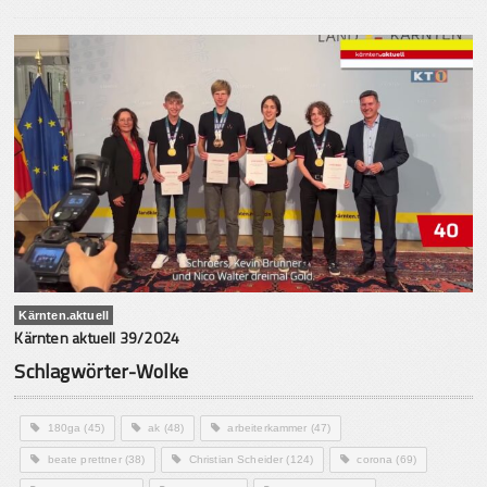
Kärnten.aktuell
Kärnten aktuell 39/2024
Schlagwörter-Wolke
180ga
(45)
ak
(48)
arbeiterkammer
(47)
beate prettner
(38)
Christian Scheider
(124)
corona
(69)