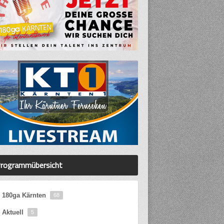
rogrammübersicht
180ga Kärnten
68
Aktuell
5