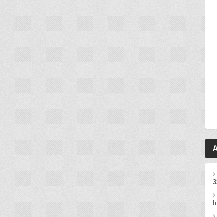
A
3
I