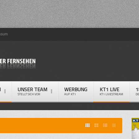
ssum
M
UNSER TEAM
WERBUNG
KT1 LIVE
1
STELLT SICH VOR
AUF KT1
KT1 LIVESTREAM
D