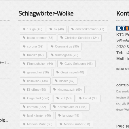
Schlagwörter-Wolke
Kont
180ga
(45)
ak
(48)
arbeiterkammer
(47)
KT1 P
beate prettner
(38)
Christian Scheider
(124)
Villac
9020 K
corona
(69)
Coronavirus
(90)
Tel:
+4
filmblitz
(87)
filmmagazin
(76)
Mail:
i
Alarmierende Selbstmordrate in Kärnten
Filmneuheiten
(64)
Gaby Schaunig
(43)
IMPRES
gesundheit
(36)
Gewinnspiel
(40)
heimkino
(138)
kinder
(47)
COPYRIG
Kinofilme
(50)
kinomagazin
(69)
Das unerl
Inhalten d
klagenfurt
(776)
kt1
(53)
kunst
(38)
sich alle 
kärnten
(672)
Kärnten aktuell
(144)
dieser Web
land kärnten
(46)
landtag
(49)
Mittelstand – Fit fürs Land Folge 9- Konditor
Markus Malle
(68)
Martin Gruber
(58)
PARTN