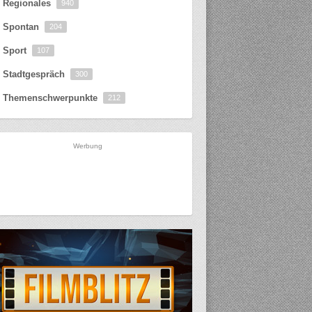
Regionales
940
Spontan
204
Sport
107
Stadtgespräch
300
Themenschwerpunkte
212
Werbung