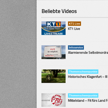
Beliebte Videos
KT1 Live
KT1 Live
Infoservice
Themenschwerpunkte
Historisches Klagenfurt – III
Themenschwerpunkte