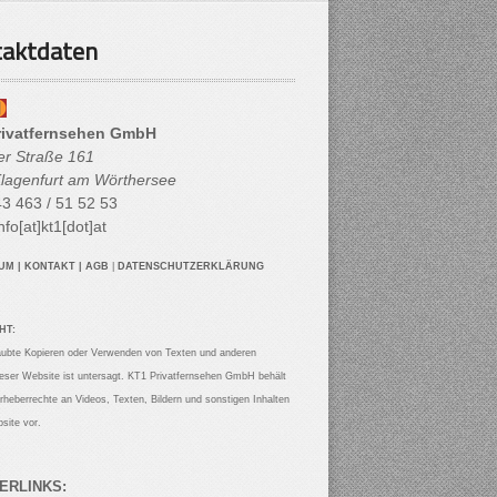
aktdaten
rivatfernsehen GmbH
her Straße 161
lagenfurt am Wörthersee
3 463 / 51 52 53
nfo[at]kt1[dot]at
SUM
|
KONTAKT
|
AGB
|
DATENSCHUTZERKLÄRUNG
HT:
aubte Kopieren oder Verwenden von Texten und anderen
ieser Website ist untersagt. KT1 Privatfernsehen GmbH behält
Urheberrechte an Videos, Texten, Bildern und sonstigen Inhalten
site vor.
ERLINKS: