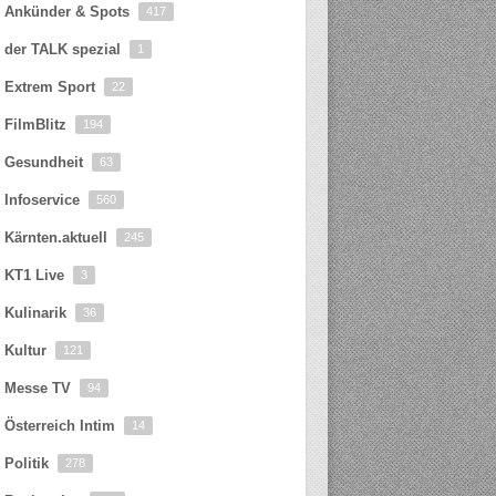
Ankünder & Spots
417
der TALK spezial
1
Extrem Sport
22
FilmBlitz
194
Gesundheit
63
Infoservice
560
Kärnten.aktuell
245
KT1 Live
3
Kulinarik
36
Kultur
121
Messe TV
94
Österreich Intim
14
Politik
278