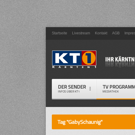
Startseite
Livestream
Kontakt
AGB
Impre
DER SENDER
TV PROGRAM
INFOS ÜBER KT1
MEDIATHEK
Tag "GabySchaunig"