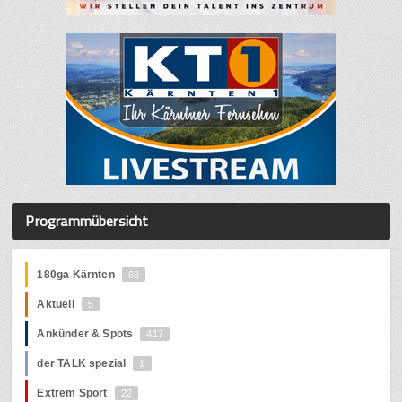
Programmübersicht
180ga Kärnten
68
Aktuell
5
Ankünder & Spots
417
der TALK spezial
1
Extrem Sport
22