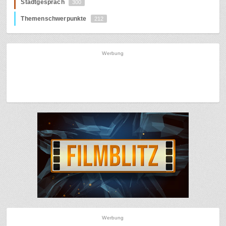
Stadtgespräch
300
Themenschwerpunkte
212
Werbung
Werbung