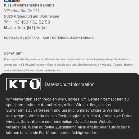
KT1 Privatfernsehen GmbH
Villacher Straße 161
9020 Klagenfurt am Wörthersee
+43 463 / 51 52 53
Tel:
info[at]kt1[dot]at
Mail:
IMPRESSUM
|
KONTAKT
|
AGB
|
DATENSCHUTZERKLÄRUNG
COPYRIGHT:
Das unerlaubte Kopieren oder Verwenden von Texten und anderen Inhalten dieser Website ist
untersagt. KT1 Privatfernsehen GmbH behält sich alle Urheberrechte an Videos, Texten, Bildern
und sonstigen Inhalten dieser Website vor.
Datenschutzinformation
PARTNERLINKS:
Wir verwenden Technologien wie Cookies, um Geräteinformationen zu
speichern und/oder darauf zuzugreifen. Wir tun dies, um das
Surferlebnis zu verbessern und um (nicht) personalisierte Werbung
anzuzeigen. Wenn du diesen Technologien zustimmst, können wir Daten
wie das Surfverhalten oder eindeutige IDs auf dieser Website
verarbeiten. Wenn du deine Zustimmung nicht erteilst oder zurückziehst,
können bestimmte Funktionen beeinträchtigt werden.