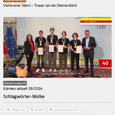
Verlorener Stern – Trauer um ein Sternenkind
Kärnten.aktuell
Kärnten aktuell 39/2024
Schlagwörter-Wolke
180ga
(45)
ak
(48)
arbeiterkammer
(47)