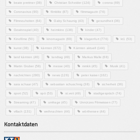
beate prettner
(38)
Christian Scheider
(124)
corona
(69)
Coronavirus
(90)
filmblitz
(87)
filmmagazin
(76)
Filmneuheiten
(64)
Gaby Schaunig
(43)
gesundheit
(36)
Gewinnspiel
(40)
heimkino
(138)
kinder
(47)
Kinofilme
(50)
kinomagazin
(69)
klagenfurt
(776)
kt1
(53)
kunst
(38)
kärnten
(672)
Kärnten aktuell
(144)
land kärnten
(46)
landtag
(49)
Markus Malle
(68)
Martin Gruber
(58)
messe
(40)
mmkk
(45)
Musik
(41)
nachrichten
(280)
news
(126)
peter kaiser
(162)
sara schaar
(47)
sebastian schuschnig
(38)
sicherheit
(36)
sport
(52)
spö
(53)
st.veit
(49)
stadtgespräch
(74)
Streaming
(47)
umfrage
(45)
Unnützes Filmwissen
(77)
villach
(131)
weihnachten
(44)
wörthersee
(44)
Kontaktdaten