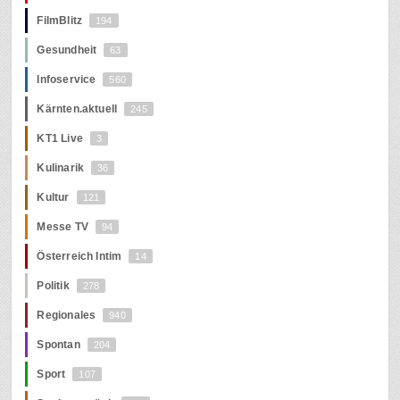
FilmBlitz
194
Gesundheit
63
Infoservice
560
Kärnten.aktuell
245
KT1 Live
3
Kulinarik
36
Kultur
121
Messe TV
94
Österreich Intim
14
Politik
278
Regionales
940
Spontan
204
Sport
107